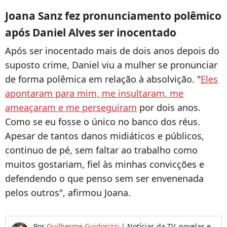
Joana Sanz fez pronunciamento polêmico
após Daniel Alves ser inocentado
Após ser inocentado mais de dois anos depois do
suposto crime, Daniel viu a mulher se pronunciar
de forma polêmica em relação à absolvição. "
Eles
apontaram para mim, me insultaram, me
ameaçaram e me perseguiram
por dois anos.
Como se eu fosse o único no banco dos réus.
Apesar de tantos danos midiáticos e públicos,
continuo de pé, sem faltar ao trabalho como
muitos gostariam, fiel às minhas convicções e
defendendo o que penso sem ser envenenada
pelos outros", afirmou Joana.
Por
Guilherme Guidorizzi
|
Notícias da TV, novelas e