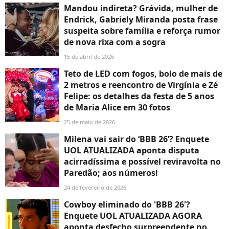
Mandou indireta? Grávida, mulher de
Endrick, Gabriely Miranda posta frase
suspeita sobre família e reforça rumor
de nova rixa com a sogra
15 de abril de 2026
Teto de LED com fogos, bolo de mais de
2 metros e reencontro de Virgínia e Zé
Felipe: os detalhes da festa de 5 anos
de Maria Alice em 30 fotos
25 de maio de 2026
Milena vai sair do ‘BBB 26’? Enquete
UOL ATUALIZADA aponta disputa
acirradíssima e possível reviravolta no
Paredão; aos números!
24 de fevereiro de 2026
Cowboy eliminado do 'BBB 26'?
Enquete UOL ATUALIZADA AGORA
aponta desfecho surpreendente no