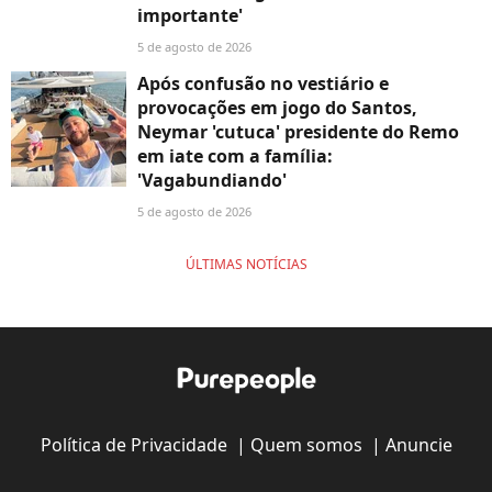
importante'
5 de agosto de 2026
Após confusão no vestiário e
provocações em jogo do Santos,
Neymar 'cutuca' presidente do Remo
em iate com a família:
'Vagabundiando'
5 de agosto de 2026
ÚLTIMAS NOTÍCIAS
Política de Privacidade
|
Quem somos
|
Anuncie