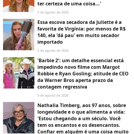
ter certeza de uma coisa...'
5 de agosto de 2026
Essa escova secadora da Juliette é a
favorita de Virgínia: por menos de R$
140, ela 'dá pau' em muito secador
importado
5 de agosto de 2026
'Barbie 2': um detalhe essencial está
impedindo novo filme com Margot
Robbie e Ryan Gosling; atitude de CEO
da Warner Bros aperta prazo da
contagem regressiva
5 de agosto de 2026
Nathalia Timberg, aos 97 anos, sobre
longevidade e o que alimenta a vida:
'Estou chegando a um século. Você
tem os encantos e os desencantos.
Confiar em alguém é uma coisa muito