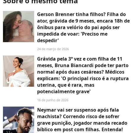
Sobre o mesmo tema
Gerson Brenner tinha filhos? Filha do
ator, grávida de 9 meses, encara 18h de
ônibus para velório do pai após ser
impedida de voar: 'Preciso me
despedir'
24 de março de 2026
Grávida pela 3ª vez e com filha de 11
meses, Bruna Biancardi pode ter parto
normal após duas cesáreas? Médicos
explicam: 'O principal risco é a ruptura
uterina, que é rara, mas
potencialmente grave'
16 de junho de 2026
Neymar vai ser suspenso após fala
machista? Correndo risco de sofrer
grave punição, jogador manda recado
bíblico em post com filhas. Entenda!