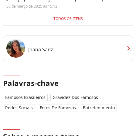
30 de março de 2025 às 15:12
TODOS OS ITENS
chevron_right
Joana Sanz
Palavras-chave
Famosos Brasileiros
Gravidez Dos Famosos
Redes Sociais
Fotos De Famosos
Entretenimento