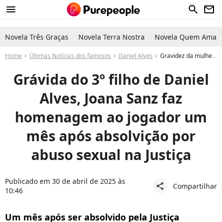
menu
search
newsletter
Novela Três Graças
Novela Terra Nostra
Novela Quem Ama C
Home
Últimas Notícias dos famosos
Daniel Alves
Gravidez da mulher de Daniel Alves: Joana Sanz mostra foto inédita do marido 30 dias após absolvição em pena de estupro
Grávida do 3º filho de Daniel
Alves, Joana Sanz faz
homenagem ao jogador um
mês após absolvição por
abuso sexual na Justiça
Publicado em 30 de abril de 2025 às
Compartilhar
share
10:46
Um mês após ser absolvido pela Justiça