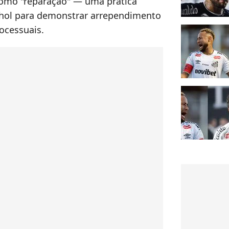
 como "reparação" — uma prática
nhol para demonstrar arrependimento
rocessuais.