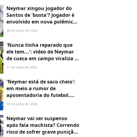
Neymar xingou jogador do
Santos de 'bosta'? Jogador é
envolvido em nova polêmica
após bronca em vestiário e se
26 de julho de 2026
revolta: 'Não vou aceitar'
'Nunca tinha reparado que
ele tem...': vídeo de Neymar
de cueca em campo viraliza e
detalhe inusitado no corpo do
11 de maio de 2026
jogador rouba a cena;
entenda!
'Neymar está de saco cheio':
em meio a rumor de
aposentadoria do futebol,
jogador pode assinar com
10 de julho de 2026
clube dos EUA; Santos tem
dívida de milhões com
Neymar vai ser suspenso
atacante
após fala machista? Correndo
risco de sofrer grave punição,