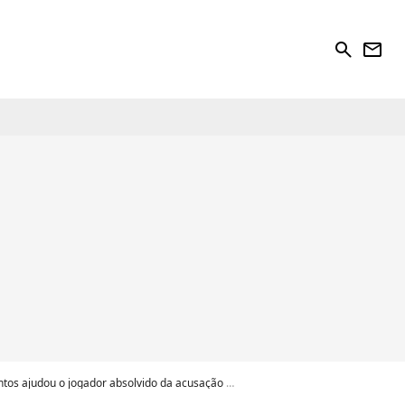
search
newsletter
udou o jogador absolvido da acusação de estupro