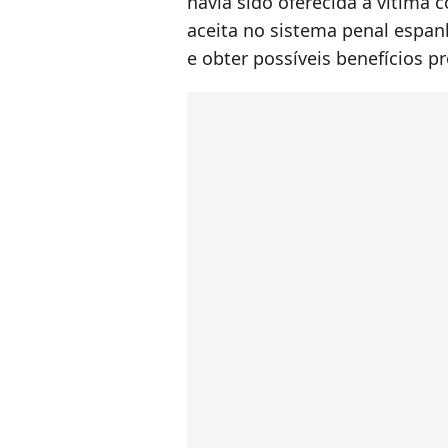
havia sido oferecida à vítima
aceita no sistema penal espa
e obter possíveis benefícios p