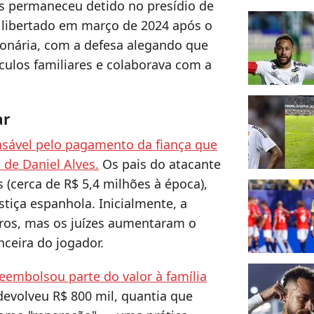
s permaneceu detido no presídio de
i libertado em março de 2024 após o
onária, com a defesa alegando que
nculos familiares e colaborava com a
ar
nsável pelo pagamento da fiança que
 de Daniel Alves.
Os pais do atacante
 (cerca de R$ 5,4 milhões à época),
tiça espanhola. Inicialmente, a
uros, mas os juízes aumentaram o
nceira do jogador.
eembolsou parte do valor à família
devolveu R$ 800 mil, quantia que