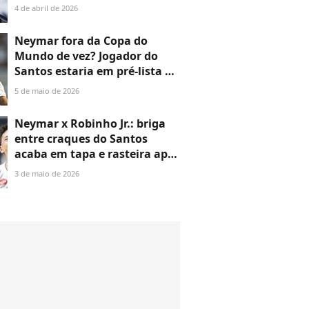
jogador manda recado bíblico
4 de abril de 2026
em post com filhas. Entenda!
Neymar fora da Copa do
Mundo de vez? Jogador do
Santos estaria em pré-lista de
Ancelotti, mas briga com
5 de maio de 2026
Robinho Jr. complica cenário
Neymar x Robinho Jr.: briga
entre craques do Santos
acaba em tapa e rasteira após
marido de Bruna Biancardi se
3 de maio de 2026
sentir desrespeitado por
drible, diz site