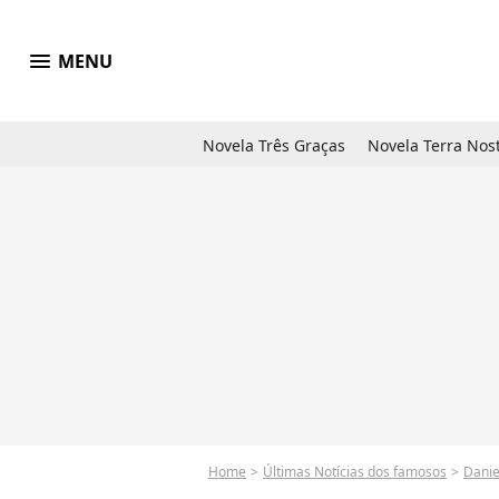
menu
MENU
Novela Três Graças
Novela Terra Nos
Home
Últimas Notícias dos famosos
Danie