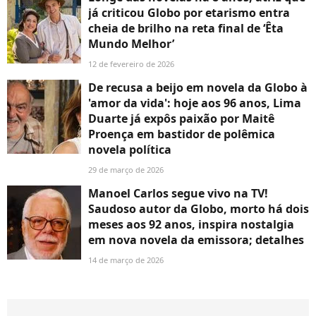
já criticou Globo por etarismo entra
cheia de brilho na reta final de ‘Êta
Mundo Melhor’
12 de fevereiro de 2026
De recusa a beijo em novela da Globo à
'amor da vida': hoje aos 96 anos, Lima
Duarte já expôs paixão por Maitê
Proença em bastidor de polêmica
novela política
29 de março de 2026
Manoel Carlos segue vivo na TV!
Saudoso autor da Globo, morto há dois
meses aos 92 anos, inspira nostalgia
em nova novela da emissora; detalhes
14 de março de 2026