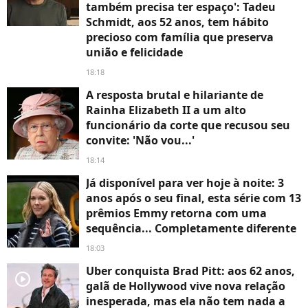
também precisa ter espaço': Tadeu
Schmidt, aos 52 anos, tem hábito
precioso com família que preserva
união e felicidade
18:18
A resposta brutal e hilariante de
Rainha Elizabeth II a um alto
funcionário da corte que recusou seu
convite: 'Não vou...'
18:14
Já disponível para ver hoje à noite: 3
anos após o seu final, esta série com 13
prêmios Emmy retorna com uma
sequência... Completamente diferente
18:03
Uber conquista Brad Pitt: aos 62 anos,
player2
galã de Hollywood vive nova relação
inesperada, mas ela não tem nada a