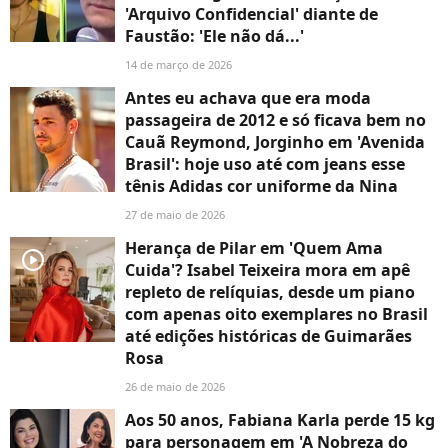
'Arquivo Confidencial' diante de
Faustão: 'Ele não dá...'
14 de março de 2026
Antes eu achava que era moda
passageira de 2012 e só ficava bem no
Cauã Reymond, Jorginho em 'Avenida
Brasil': hoje uso até com jeans esse
tênis Adidas cor uniforme da Nina
27 de maio de 2026
Herança de Pilar em 'Quem Ama
player2
Cuida'? Isabel Teixeira mora em apê
repleto de relíquias, desde um piano
com apenas oito exemplares no Brasil
até edições históricas de Guimarães
Rosa
26 de maio de 2026
Aos 50 anos, Fabiana Karla perde 15 kg
para personagem em 'A Nobreza do