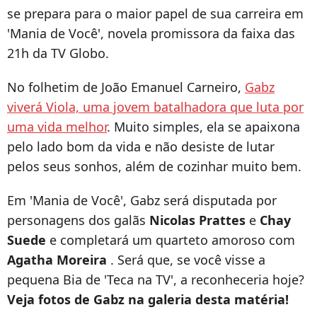
se prepara para o maior papel de sua carreira em
'Mania de Você', novela promissora da faixa das
21h da TV Globo.
No folhetim de João Emanuel Carneiro,
Gabz
viverá Viola, uma jovem batalhadora que luta por
uma vida melhor
. Muito simples, ela se apaixona
pelo lado bom da vida e não desiste de lutar
pelos seus sonhos, além de cozinhar muito bem.
Em 'Mania de Você', Gabz será disputada por
personagens dos galãs
Nicolas Prattes
e
Chay
Suede
e completará um quarteto amoroso com
Agatha Moreira
. Será que, se você visse a
pequena Bia de 'Teca na TV', a reconheceria hoje?
Veja fotos de Gabz na galeria desta matéria!