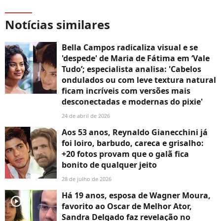
Notícias similares
Bella Campos radicaliza visual e se
'despede' de Maria de Fátima em ‘Vale
Tudo’; especialista analisa: 'Cabelos
ondulados ou com leve textura natural
ficam incríveis com versões mais
desconectadas e modernas do pixie'
24 de abril de 2026
Aos 53 anos, Reynaldo Gianecchini já
foi loiro, barbudo, careca e grisalho:
+20 fotos provam que o galã fica
bonito de qualquer jeito
28 de julho de 2026
Há 19 anos, esposa de Wagner Moura,
player2
favorito ao Oscar de Melhor Ator,
Sandra Delgado faz revelação no