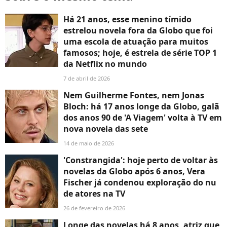
Há 21 anos, esse menino tímido
estrelou novela fora da Globo que foi
uma escola de atuação para muitos
famosos; hoje, é estrela de série TOP 1
da Netflix no mundo
7 de abril de 2026
Nem Guilherme Fontes, nem Jonas
Bloch: há 17 anos longe da Globo, galã
dos anos 90 de 'A Viagem' volta à TV em
nova novela das sete
14 de maio de 2026
'Constrangida': hoje perto de voltar às
novelas da Globo após 6 anos, Vera
Fischer já condenou exploração do nu
de atores na TV
26 de fevereiro de 2026
Longe das novelas há 8 anos, atriz que