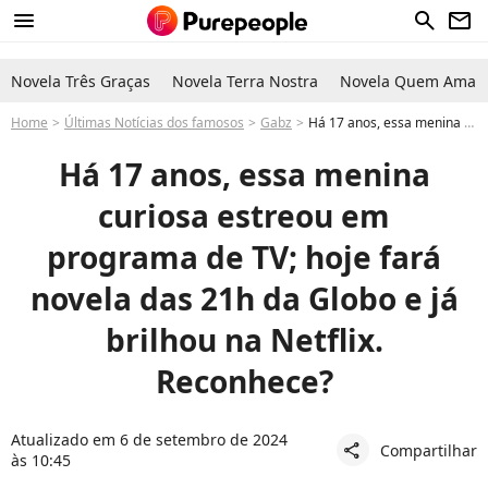
menu
search
newsletter
Novela Três Graças
Novela Terra Nostra
Novela Quem Ama C
Home
Últimas Notícias dos famosos
Gabz
Há 17 anos, essa menina fofa fez sucesso em um programa de TV; hoje irá estrelar novela das nove da Globo. Reconhece?
Há 17 anos, essa menina
curiosa estreou em
programa de TV; hoje fará
novela das 21h da Globo e já
brilhou na Netflix.
Reconhece?
Atualizado em 6 de setembro de 2024
Compartilhar
share
às 10:45