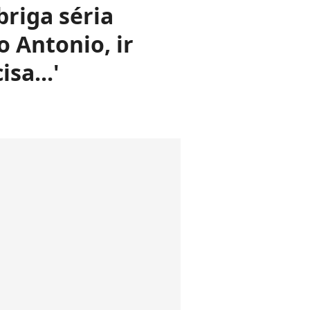
riga séria
 Antonio, ir
sa...'