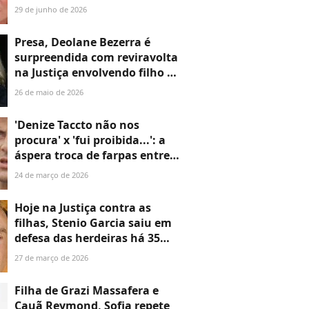
sobre parto da filha
29 de junho de 2026
Presa, Deolane Bezerra é
surpreendida com reviravolta
na Justiça envolvendo filho e
acusação de propaganda
26 de maio de 2026
enganosa de jogos de azar
'Denize Taccto não nos
procura' x 'fui proibida...': a
áspera troca de farpas entre
irmã e ex-mulher de Gerson
24 de março de 2026
Brenner, envolvendo filha
bebê do ator, há 26 anos
Hoje na Justiça contra as
filhas, Stenio Garcia saiu em
defesa das herdeiras há 35
anos ao revelar compra de
27 de março de 2026
apartamento: 'Respeito as
duas e...'
Filha de Grazi Massafera e
Cauã Reymond, Sofia repete