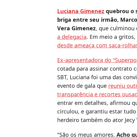
Luciana Gimenez
quebrou o s
briga entre seu irmão, Marc
Vera Gimenez
, que culminou
a delegacia
. Em meio a gritos,
desde ameaça com saca-rolha
Ex-apresentadora do "Superpop
cotada para assinar contrato
SBT, Luciana foi uma das convi
evento de gala que
reuniu out
transparência e recortes ousa
entrar em detalhes, afirmou q
circulou, e garantiu estar tud
herdeiro também do ator Jecy 
"São os meus amores.
Acho q