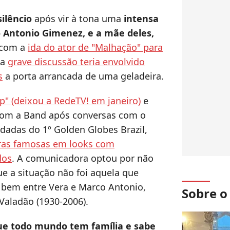
ilêncio
após vir à tona uma
intensa
o Antonio Gimenez, e a mãe deles,
 com a
ida do ator de "Malhação" para
 a
grave discussão teria envolvido
s
a porta arrancada de uma geladeira.
" (deixou a RedeTV! em janeiro)
e
 com a Band após conversas com o
dadas do 1º Golden Globes Brazil,
ras famosas em looks com
dos
. A comunicadora optou por não
ue a situação não foi aquela que
o bem entre Vera e Marco Antonio,
Sobre 
Valadão (1930-2006).
ue todo mundo tem família e sabe