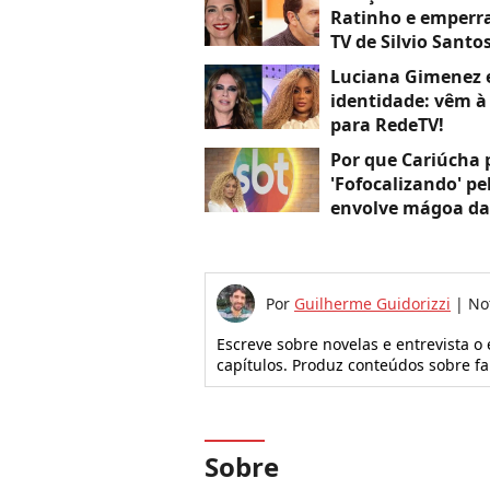
Ratinho e emperra
TV de Silvio Santo
Luciana Gimenez e
identidade: vêm à
para RedeTV!
Por que Cariúcha 
'Fofocalizando' pe
envolve mágoa da
com médico
Por
Guilherme Guidorizzi
|
No
Escreve sobre novelas e entrevista o
capítulos. Produz conteúdos sobre f
Sobre