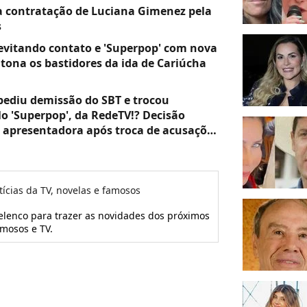
 contratação de Luciana Gimenez pela
s
vitando contato e 'Superpop' com nova
 tona os bastidores da ida de Cariúcha
pediu demissão do SBT e trocou
lo 'Superpop', da RedeTV!? Decisão
 apresentadora após troca de acusações
tícias da TV, novelas e famosos
 elenco para trazer as novidades dos próximos
amosos e TV.