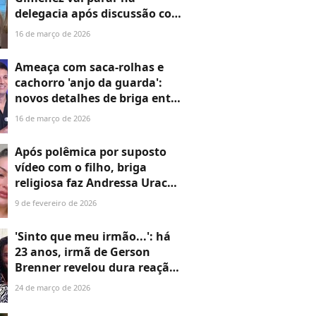
delegacia após discussão com
a mãe; Luciana Gimenez
16 de março de 2026
toma atitude para proteger
Vera
Ameaça com saca-rolhas e
cachorro 'anjo da guarda':
novos detalhes de briga entre
mãe e irmão de Luciana
16 de março de 2026
Gimenez vêm à tona
Após polêmica por suposto
vídeo com o filho, briga
religiosa faz Andressa Urach
parar no hospital: 'Ameaça de
9 de fevereiro de 2026
perder mais R$ 300 mil'
'Sinto que meu irmão...': há
23 anos, irmã de Gerson
Brenner revelou dura reação
colegas da Globo após tiro na
24 de março de 2026
cabeça; Aracy Balabanian foi
única exceção