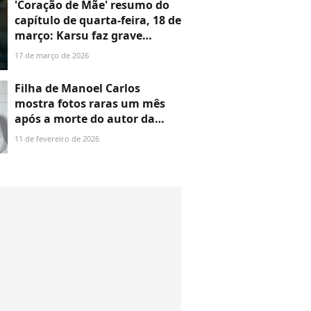
'Coração de Mãe' resumo do
capítulo de quarta-feira, 18 de
março: Karsu faz grave
acusação contra irmã, Irmak,
17 de março de 2026
em reencontro explosivo. Vai
sair faísca!
Filha de Manoel Carlos
mostra fotos raras um mês
após a morte do autor da
Globo e revela estado de
11 de fevereiro de 2026
saúde da mãe, viúva após 47
anos juntos: 'Muitos
imaginavam que ela iria
desmoronar'