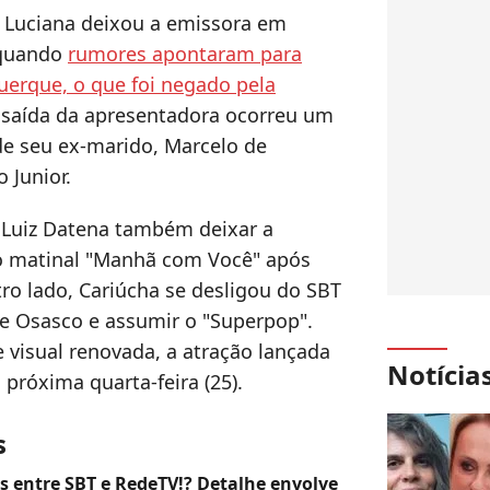
, Luciana deixou a emissora em
 quando
rumores apontaram para
uerque, o que foi negado pela
A saída da apresentadora ocorreu um
de seu ex-marido, Marcelo de
 Junior.
Luiz Datena também deixar a
 o matinal "Manhã com Você" após
ro lado, Cariúcha se desligou do SBT
e Osasco e assumir o "Superpop".
 visual renovada, a atração lançada
Notícia
próxima quarta-feira (25).
s
s entre SBT e RedeTV!? Detalhe envolve