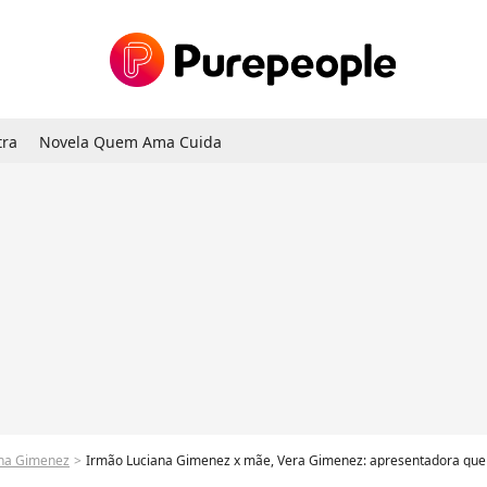
tra
Novela Quem Ama Cuida
na Gimenez
Irmão Luciana Gimenez x mãe, Vera Gimenez: apresentadora quebra silêncio após séria br