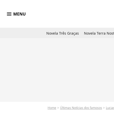
menu
MENU
Novela Três Graças
Novela Terra Nos
Home
Últimas Notícias dos famosos
Lucia