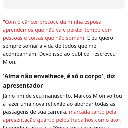
"
Com o câncer precoce da minha esposa
aprendemos que não vale perder tempo com
pessoas e coisas que não somam
. E eu quero
sempre somar à vida de todos que me
acompanham. Devo isso ao público", escreveu
Mion.
'Alma não envelhece, é só o corpo', diz
apresentador
Já no fim de seu manuscrito, Marcos Mion voltou
a fazer uma nova reflexão ao abordar todas as
passagens de sua carreira,
marcada tanto pela
apresentação quanto pelos trabalhos como ator
.
Segundo o artista, a "única coisa que nunca