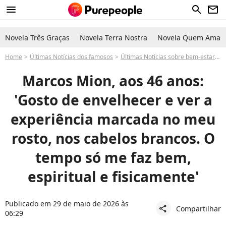
menu
search
newsletter
Novela Três Graças
Novela Terra Nostra
Novela Quem Ama C
Home
Últimas Notícias dos famosos
Últimas Notícias sobre bem-estar-
Marcos Mion, aos 46 anos:
'Gosto de envelhecer e ver a
experiência marcada no meu
rosto, nos cabelos brancos. O
tempo só me faz bem,
espiritual e fisicamente'
Publicado em 29 de maio de 2026 às
Compartilhar
share
06:29