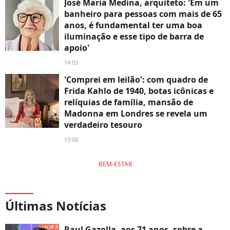
José María Medina, arquiteto: 'Em um
banheiro para pessoas com mais de 65
anos, é fundamental ter uma boa
iluminação e esse tipo de barra de
apoio'
14:03
'Comprei em leilão': com quadro de
Frida Kahlo de 1940, botas icônicas e
relíquias de família, mansão de
Madonna em Londres se revela um
verdadeiro tesouro
13:08
BEM-ESTAR
Últimas Notícias
Raul Gazolla, aos 71 anos, sobre a