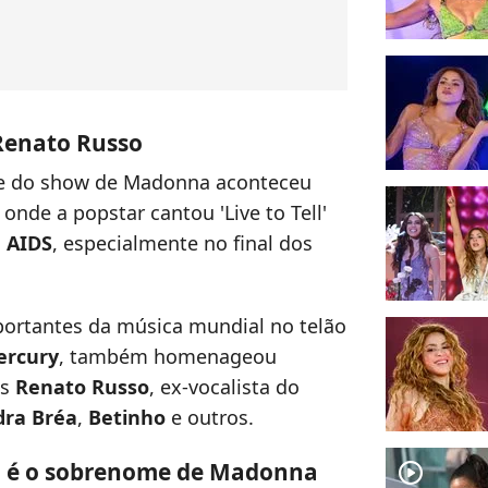
Renato Russo
 do show de Madonna aconteceu
onde a popstar cantou 'Live to Tell'
a AIDS
, especialmente no final dos
ortantes da música mundial no telão
ercury
, também homenageou
es
Renato Russo
, ex-vocalista do
dra Bréa
,
Betinho
e outros.
a é o sobrenome de Madonna
player2