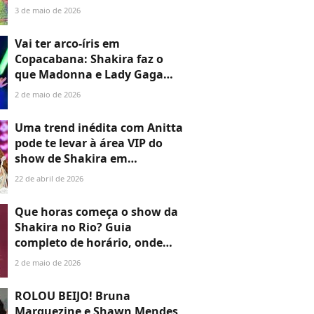
espetáculo recheado de hits,
3 de maio de 2026
presença de Anitta, Ivete
Sangalo e mais. Veja TUDO o
Vai ter arco-íris em
que rolou!
Copacabana: Shakira faz o
que Madonna e Lady Gaga
não fizeram e prepara
2 de maio de 2026
surpresa histórica para show
no Rio; mais uma cantora
Uma trend inédita com Anitta
está confirmada!
pode te levar à área VIP do
show de Shakira em
Copacabana; marca vai
22 de abril de 2026
escolher 18 fãs para acesso
exclusivo ao Todo Mundo no
Que horas começa o show da
Rio
Shakira no Rio? Guia
completo de horário, onde
assistir, participações
2 de maio de 2026
especiais e a atitude que nem
Madonna e nem Lady Gaga
ROLOU BEIJO! Bruna
tiveram
Marquezine e Shawn Mendes