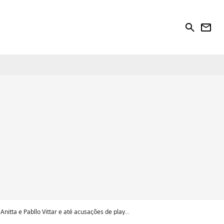
search
newsletter
lo Vittar e até acusações de playback. Saiba tudo!