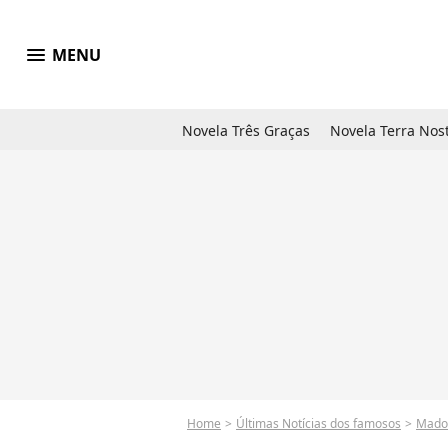
menu
MENU
Novela Três Graças
Novela Terra Nos
Home
Últimas Notícias dos famosos
Mado