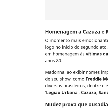
Homenagem a Cazuza e 
O momento mais emocionante
logo no início do segundo ato, 
em homenagem às
vítimas d
anos 80.
Madonna, ao exibir nomes imp
de seu show, como
Freddie M
diversos brasileiros, dentre el
'
Legião Urbana
',
Cazuza
,
San
Nudez prova que ousadi