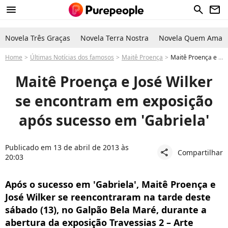
menu
search
newsletter
Novela Três Graças
Novela Terra Nostra
Novela Quem Ama C
Home
Últimas Notícias dos famosos
Maitê Proença
Maitê Proença e José Wilker se encontram em exposição após sucesso em 'Gabriela'
Maitê Proença e José Wilker
se encontram em exposição
após sucesso em 'Gabriela'
Publicado em 13 de abril de 2013 às
Compartilhar
share
20:03
Após o sucesso em 'Gabriela', Maitê Proença e
José Wilker se reencontraram na tarde deste
sábado (13), no Galpão Bela Maré, durante a
abertura da exposição Travessias 2 – Arte