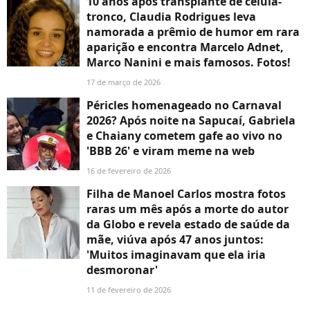
10 anos após transplante de célula-
tronco, Claudia Rodrigues leva
namorada a prêmio de humor em rara
aparição e encontra Marcelo Adnet,
Marco Nanini e mais famosos. Fotos!
17 de março de 2026
Péricles homenageado no Carnaval
2026? Após noite na Sapucaí, Gabriela
e Chaiany cometem gafe ao vivo no
'BBB 26' e viram meme na web
16 de fevereiro de 2026
Filha de Manoel Carlos mostra fotos
raras um mês após a morte do autor
da Globo e revela estado de saúde da
mãe, viúva após 47 anos juntos:
'Muitos imaginavam que ela iria
desmoronar'
11 de fevereiro de 2026