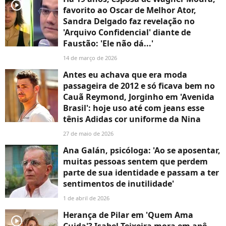
player2
favorito ao Oscar de Melhor Ator,
Sandra Delgado faz revelação no
'Arquivo Confidencial' diante de
Faustão: 'Ele não dá...'
14 de março de 2026
Antes eu achava que era moda
passageira de 2012 e só ficava bem no
Cauã Reymond, Jorginho em 'Avenida
Brasil': hoje uso até com jeans esse
tênis Adidas cor uniforme da Nina
27 de maio de 2026
Ana Galán, psicóloga: 'Ao se aposentar,
muitas pessoas sentem que perdem
parte de sua identidade e passam a ter
sentimentos de inutilidade'
1 de abril de 2026
Herança de Pilar em 'Quem Ama
player2
Cuida'? Isabel Teixeira mora em apê