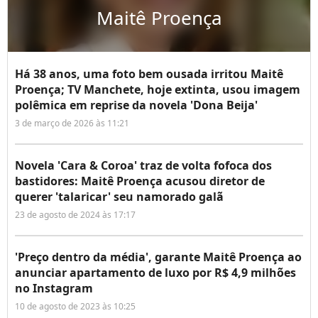
Maitê Proença
Há 38 anos, uma foto bem ousada irritou Maitê
Proença; TV Manchete, hoje extinta, usou imagem
polêmica em reprise da novela 'Dona Beija'
3 de março de 2026 às 11:21
Novela 'Cara & Coroa' traz de volta fofoca dos
bastidores: Maitê Proença acusou diretor de
querer 'talaricar' seu namorado galã
23 de agosto de 2024 às 17:17
'Preço dentro da média', garante Maitê Proença ao
anunciar apartamento de luxo por R$ 4,9 milhões
no Instagram
10 de agosto de 2023 às 10:25