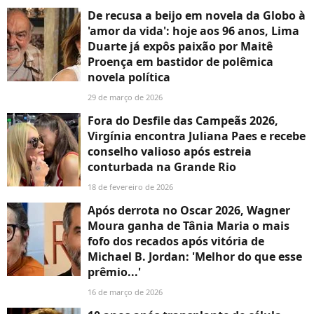
De recusa a beijo em novela da Globo à
'amor da vida': hoje aos 96 anos, Lima
Duarte já expôs paixão por Maitê
Proença em bastidor de polêmica
novela política
29 de março de 2026
Fora do Desfile das Campeãs 2026,
Virgínia encontra Juliana Paes e recebe
conselho valioso após estreia
conturbada na Grande Rio
18 de fevereiro de 2026
Após derrota no Oscar 2026, Wagner
Moura ganha de Tânia Maria o mais
fofo dos recados após vitória de
Michael B. Jordan: 'Melhor do que esse
prêmio...'
16 de março de 2026