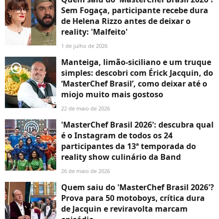
Sem Fogaça, participante recebe dura
de Helena Rizzo antes de deixar o
reality: 'Malfeito'
1 de julho de 2026
Manteiga, limão-siciliano e um truque
player2
simples: descobri com Érick Jacquin, do
‘MasterChef Brasil’, como deixar até o
miojo muito mais gostoso
22 de maio de 2026
'MasterChef Brasil 2026': descubra qual
é o Instagram de todos os 24
participantes da 13ª temporada do
reality show culinário da Band
26 de maio de 2026
Quem saiu do 'MasterChef Brasil 2026'?
Prova para 50 motoboys, crítica dura
de Jacquin e reviravolta marcam