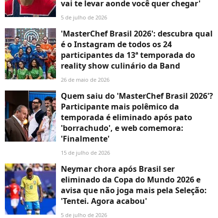
vai te levar aonde você quer chegar'
5 de julho de 2026
'MasterChef Brasil 2026': descubra qual
é o Instagram de todos os 24
participantes da 13ª temporada do
reality show culinário da Band
26 de maio de 2026
Quem saiu do 'MasterChef Brasil 2026'?
Participante mais polêmico da
temporada é eliminado após pato
'borrachudo', e web comemora:
'Finalmente'
15 de julho de 2026
Neymar chora após Brasil ser
eliminado da Copa do Mundo 2026 e
avisa que não joga mais pela Seleção:
'Tentei. Agora acabou'
5 de julho de 2026