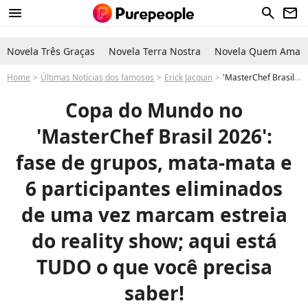
menu
search
newsletter
Novela Três Graças
Novela Terra Nostra
Novela Quem Ama C
Home
Últimas Notícias dos famosos
Erick Jacquin
'MasterChef Brasil 2026' terá fase de grupos, mata-mata e 6 participantes eliminados de uma vez nas seletivas: aqui está TUDO o que você precisa saber!
Copa do Mundo no
'MasterChef Brasil 2026':
fase de grupos, mata-mata e
6 participantes eliminados
de uma vez marcam estreia
do reality show; aqui está
TUDO o que você precisa
saber!