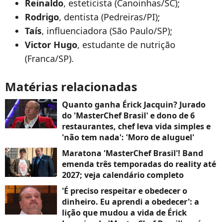
Reinaldo
, esteticista (Canoinhas/SC);
Rodrigo
, dentista (Pedreiras/PI);
Taís
, influenciadora (São Paulo/SP);
Victor Hugo
, estudante de nutrição
(Franca/SP).
Matérias relacionadas
Quanto ganha Érick Jacquin? Jurado
do 'MasterChef Brasil' e dono de 6
restaurantes, chef leva vida simples e
'não tem nada': 'Moro de aluguel'
Maratona 'MasterChef Brasil'! Band
emenda três temporadas do reality até
2027; veja calendário completo
'É preciso respeitar e obedecer o
dinheiro. Eu aprendi a obedecer': a
lição que mudou a vida de Érick