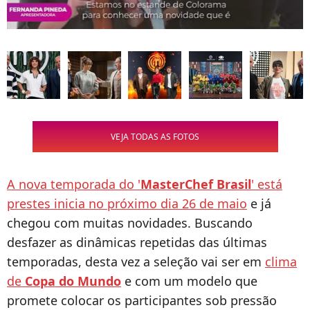
VEJA TODAS AS FOTOS
A nova temporada do '
MasterChef Brasil
' está
prestes inicia no próximo dia 26 de maio
e já
chegou com muitas novidades. Buscando
desfazer as dinâmicas repetidas das últimas
temporadas, desta vez a seleção vai ser em
clima
de
Copa do Mundo
e com um modelo que
promete colocar os participantes sob pressão