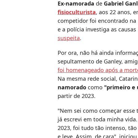
Ex-namorada
de
Gabriel Gan
fisioculturista
, aos 22 anos, 
competidor foi encontrado na 
e a polícia investiga as causas
suspeita
.
Por ora, não há ainda informaç
sepultamento de Ganley, amig
foi homenageado após a morte
Na mesma rede social, Catarin
namorado
como
"primeiro e
partir de 2023.
"Nem sei como começar esse tex
já escrevi em toda minha vida
2023, foi tudo tão intenso, tã
e leve. Assim, de cara", inici