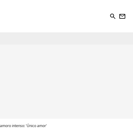
search
newsletter
namoro intenso: 'Único amor'