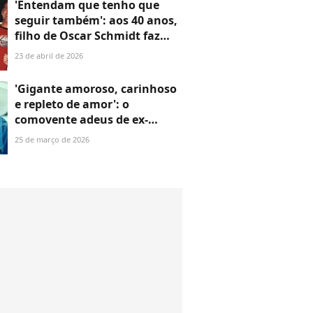
'Entendam que tenho que
seguir também': aos 40 anos,
filho de Oscar Schmidt faz
desabafo seis dias após a
23 de abril de 2026
morte do ex-atleta
'Gigante amoroso, carinhoso
e repleto de amor': o
comovente adeus de ex-
namorada de Gerson Brenner
25 de março de 2026
após morte do ator