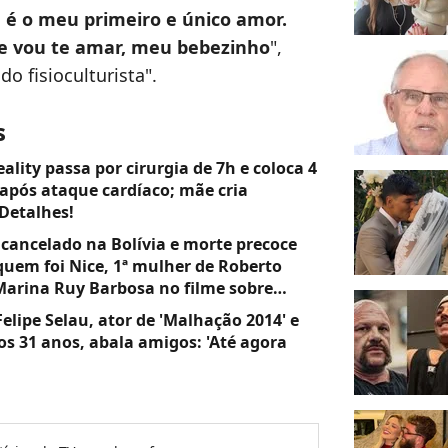
ê é o meu primeiro e único amor.
e vou te amar, meu bebezinho
",
o fisioculturista".
s
eality passa por cirurgia de 7h e coloca 4
 após ataque cardíaco; mãe cria
 Detalhes!
ancelado na Bolívia e morte precoce
quem foi Nice, 1ª mulher de Roberto
 Marina Ruy Barbosa no filme sobre
elipe Selau, ator de 'Malhação 2014' e
os 31 anos, abala amigos: 'Até agora