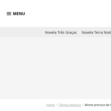
menu
MENU
Novela Três Graças
Novela Terra Nos
Home
Últimas Notícias
Morte precoce de G