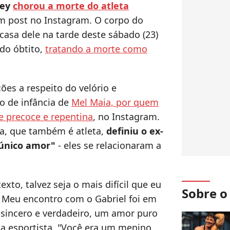
ley
chorou a morte do atleta
em post no Instagram. O corpo do
casa dele na tarde deste sábado (23)
 do óbtito,
tratando a morte como
ões a respeito do velório e
o de infância de
Mel Maia, por quem
 precoce e repentina
, no Instagram.
a, que também é atleta,
definiu o ex-
 único amor"
- eles se relacionaram a
to, talvez seja o mais difícil que eu
Sobre 
. Meu encontro com o Gabriel foi em
o sincero e verdadeiro, um amor puro
ou a esportista. "Você era um menino