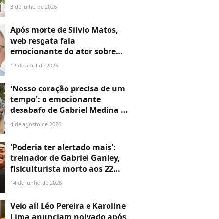
de Helena, filha do jogador
3 de julho de 2026
com Amanda Kimberlly
Após morte de Silvio Matos,
web resgata fala
emocionante do ator sobre
fim da vida: 'A gente vai
12 de abril de 2026
embora e fica tudo aqui';
vídeo!
'Nosso coração precisa de um
tempo': o emocionante
desabafo de Gabriel Medina e
Isabella Arantes após perda
4 de agosto de 2026
gestacional
'Poderia ter alertado mais':
treinador de Gabriel Ganley,
fisiculturista morto aos 22
anos, fala pela primeira vez
14 de junho de 2026
após tragédia
Veio aí! Léo Pereira e Karoline
Lima anunciam noivado após