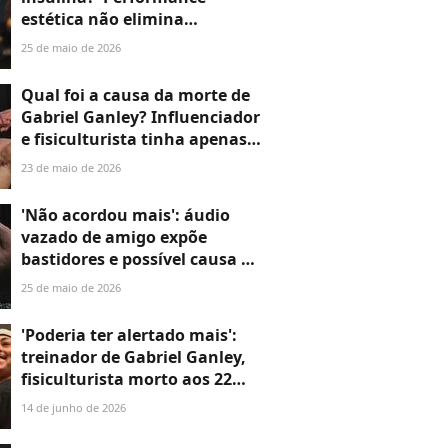
estética não elimina
vulnerabilidade fisiológica',
25 de maio de 2026
diz endocrinologista em
alerta após morte do atleta
Qual foi a causa da morte de
Gabriel Ganley, de 22 anos
Gabriel Ganley? Influenciador
e fisiculturista tinha apenas
22 anos e último vídeo
23 de maio de 2026
publicado emociona a web:
'Me recuso a acreditar'
'Não acordou mais': áudio
vazado de amigo expõe
bastidores e possível causa da
morte do fisiculturista
25 de maio de 2026
Gabriel Ganley, aos 22 anos
'Poderia ter alertado mais':
treinador de Gabriel Ganley,
fisiculturista morto aos 22
anos, fala pela primeira vez
14 de junho de 2026
após tragédia