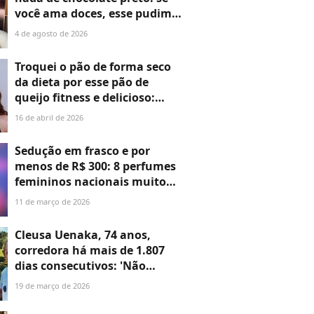
você ama doces, esse pudim
de chia é a sobremesa fitness
4 de agosto de 2026
que conquistou Virgínia e
cabe perfeitamente na dieta
Troquei o pão de forma seco
da dieta por esse pão de
queijo fitness e delicioso:
receita leva tapioca, chia e
16 de abril de 2026
virou a queridinha de Anitta
Sedução em frasco e por
menos de R$ 300: 8 perfumes
femininos nacionais muito
cheirosos e perfeitos para
11 de março de 2026
conquistar no primeiro
encontro
Cleusa Uenaka, 74 anos,
corredora há mais de 1.807
dias consecutivos: 'Não
adianta querer ter o corpo
19 de março de 2026
perfeito, e sim um corpo
saudável que te acompanhe'