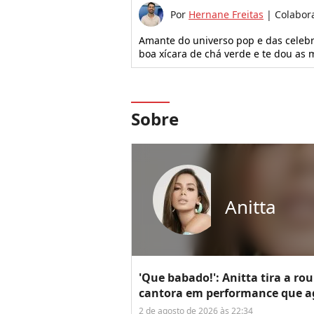
Por
Hernane Freitas
|
Colabor
Amante do universo pop e das celeb
boa xícara de chá verde e te dou a
Sobre
Anitta
'Que babado!': Anitta tira a ro
cantora em performance que agi
2 de agosto de 2026 às 22:34