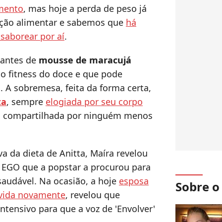
mento
, mas hoje a perda de peso já
rição alimentar e sabemos que
há
saborear por aí
.
mantes de
mousse de maracujá
o fitness do doce e que pode
. A sobremesa, feita da forma certa,
ta
, sempre
elogiada por seu corpo
ita compartilhada por ninguém menos
a da dieta de Anitta, Maíra revelou
l EGO que a popstar a procurou para
saudável. Na ocasião, a hoje
esposa
Sobre 
ávida novamente
, revelou que
ntensivo para que a voz de 'Envolver'