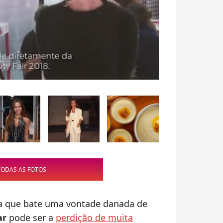
TODAS AS FOTOS
a que bate uma vontade danada de
ar
pode ser a
perdição de muita