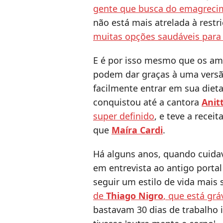
gente que busca do emagreci
não está mais atrelada à rest
muitas opções saudáveis para 
E é por isso mesmo que os a
podem dar graças à uma versã
facilmente entrar em sua dieta
conquistou até a cantora
Anit
super definido
, e teve a rece
que
Maíra Cardi
.
Há alguns anos, quando cuidav
em entrevista ao antigo porta
seguir um estilo de vida mais 
de
Thiago Nigro
, que está gr
bastavam 30 dias de trabalho i