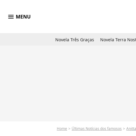
menu
MENU
Novela Três Graças
Novela Terra Nos
Home
Últimas Notícias dos famosos
Anitt