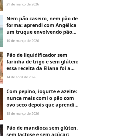
substituir a bebida antes do
21 de março de 2026
meu treino e dei um basta na
minha ansiedade
Nem pão caseiro, nem pão de
forma: aprendi com Angélica
um truque envolvendo pão
sem glúten no café da manhã
10 de março de 2026
que salvou minha dieta
Pão de liquidificador sem
farinha de trigo e sem glúten:
essa receita da Eliana foi a
salvação da minha dieta e
14 de abril de 2026
nunca mais me senti
estufado depois do café da
Com pepino, iogurte e azeite:
manhã
nunca mais comi o pão com
ovo seco depois que aprendi
esse patê fitness com Adriane
18 de março de 2026
Galisteu. É super leve e ideal
par ao pós-treino
Pão de mandioca sem glúten,
sem lactose e sem açúcar: