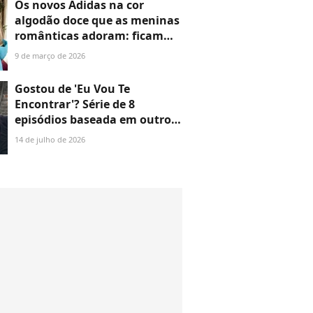
Os novos Adidas na cor
algodão doce que as meninas
românticas adoram: ficam
perfeitos com jeans claros no
9 de março de 2026
Outono 2026
Gostou de 'Eu Vou Te
Encontrar'? Série de 8
episódios baseada em outro
livro de Harlan Coben,
14 de julho de 2026
lançada em 2024, é o
suspense perfeito para
maratonar na Netflix