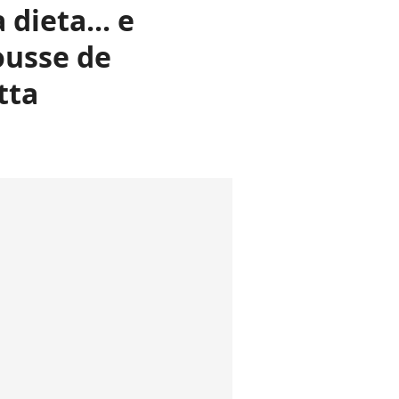
dieta... e
ousse de
tta