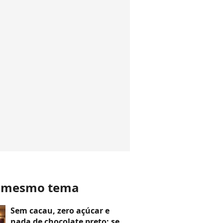
o mesmo tema
Sem cacau, zero açúcar e
nada de chocolate preto: se