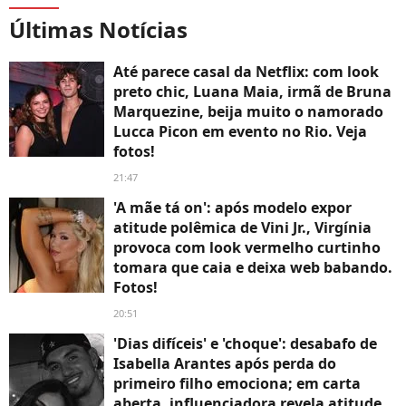
Últimas Notícias
Até parece casal da Netflix: com look
preto chic, Luana Maia, irmã de Bruna
Marquezine, beija muito o namorado
Lucca Picon em evento no Rio. Veja
fotos!
21:47
'A mãe tá on': após modelo expor
atitude polêmica de Vini Jr., Virgínia
provoca com look vermelho curtinho
tomara que caia e deixa web babando.
Fotos!
20:51
'Dias difíceis' e 'choque': desabafo de
Isabella Arantes após perda do
primeiro filho emociona; em carta
aberta, influenciadora revela atitude