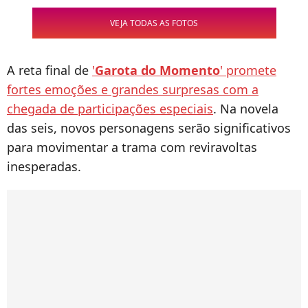
VEJA TODAS AS FOTOS
A reta final de
'
Garota do Momento
' promete
fortes emoções e grandes surpresas com a
chegada de participações especiais
. Na novela
das seis, novos personagens serão significativos
para movimentar a trama com reviravoltas
inesperadas.