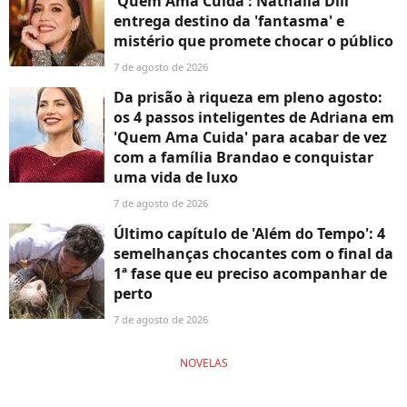
'Quem Ama Cuida': Nathalia Dill
entrega destino da 'fantasma' e
mistério que promete chocar o público
7 de agosto de 2026
Da prisão à riqueza em pleno agosto:
os 4 passos inteligentes de Adriana em
'Quem Ama Cuida' para acabar de vez
com a família Brandao e conquistar
uma vida de luxo
7 de agosto de 2026
Último capítulo de 'Além do Tempo': 4
semelhanças chocantes com o final da
1ª fase que eu preciso acompanhar de
perto
7 de agosto de 2026
NOVELAS