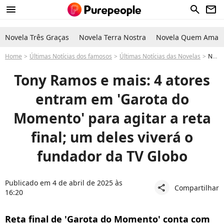
menu
search
newsletter
Novela Três Graças
Novela Terra Nostra
Novela Quem Ama C
Home
Últimas Notícias dos famosos
Últimas Notícias das Novelas
Novela 'Garota do Momento': Tony Ramos, Angelo Paes Leme e mais atores participam da trama da Globo nos últimos capítulos
Tony Ramos e mais: 4 atores
entram em 'Garota do
Momento' para agitar a reta
final; um deles viverá o
fundador da TV Globo
Publicado em 4 de abril de 2025 às
Compartilhar
share
16:20
Reta final de 'Garota do Momento' conta com