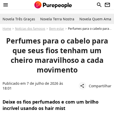
menu
search
newsletter
Novela Três Graças
Novela Terra Nostra
Novela Quem Ama C
Home
Notícias dos famosos
Bem-estar
Perfumes para o cabelo para que seus fios tenham um cheiro maravilhoso a cada movimento
Perfumes para o cabelo para
que seus fios tenham um
cheiro maravilhoso a cada
movimento
Publicado em 7 de julho de 2026 às
Compartilhar
share
18:01
Deixe os fios perfumados e com um brilho
incrível usando os hair mist