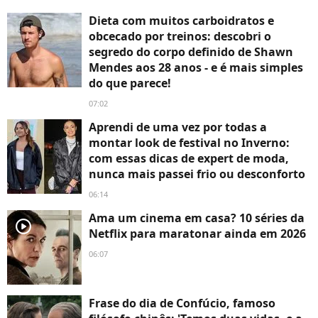
Dieta com muitos carboidratos e
obcecado por treinos: descobri o
segredo do corpo definido de Shawn
Mendes aos 28 anos - e é mais simples
do que parece!
07:02
Aprendi de uma vez por todas a
montar look de festival no Inverno:
com essas dicas de expert de moda,
nunca mais passei frio ou desconforto
06:14
Ama um cinema em casa? 10 séries da
player2
Netflix para maratonar ainda em 2026
06:07
Frase do dia de Confúcio, famoso