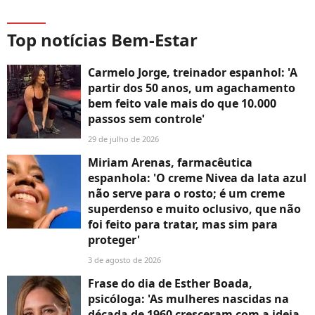
Top notícias Bem-Estar
Carmelo Jorge, treinador espanhol: 'A
partir dos 50 anos, um agachamento
bem feito vale mais do que 10.000
passos sem controle'
29 de julho de 2026
Miriam Arenas, farmacêutica
espanhola: 'O creme Nivea da lata azul
não serve para o rosto; é um creme
superdenso e muito oclusivo, que não
foi feito para tratar, mas sim para
proteger'
3 de agosto de 2026
Frase do dia de Esther Boada,
psicóloga: 'As mulheres nascidas na
década de 1960 cresceram com a ideia