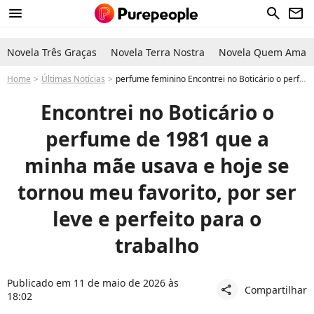
menu
search
newsletter
Novela Três Graças
Novela Terra Nostra
Novela Quem Ama C
Home
Últimas Notícias
perfume feminino Encontrei no Boticário o perfume de 1981 que a minha mãe usava e hoje se tornou meu favorito, por ser leve e perfeito para o trabalho
Encontrei no Boticário o
perfume de 1981 que a
minha mãe usava e hoje se
tornou meu favorito, por ser
leve e perfeito para o
trabalho
Publicado em 11 de maio de 2026 às
Compartilhar
share
18:02