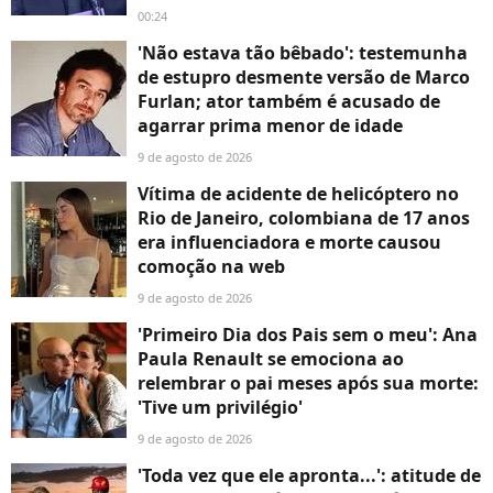
00:24
'Não estava tão bêbado': testemunha
de estupro desmente versão de Marco
Furlan; ator também é acusado de
agarrar prima menor de idade
9 de agosto de 2026
Vítima de acidente de helicóptero no
Rio de Janeiro, colombiana de 17 anos
era influenciadora e morte causou
comoção na web
9 de agosto de 2026
'Primeiro Dia dos Pais sem o meu': Ana
Paula Renault se emociona ao
relembrar o pai meses após sua morte:
'Tive um privilégio'
9 de agosto de 2026
'Toda vez que ele apronta...': atitude de