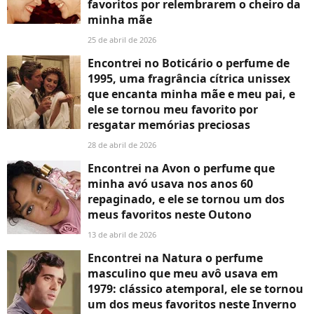
favoritos por relembrarem o cheiro da
minha mãe
25 de abril de 2026
Encontrei no Boticário o perfume de
1995, uma fragrância cítrica unissex
que encanta minha mãe e meu pai, e
ele se tornou meu favorito por
resgatar memórias preciosas
28 de abril de 2026
Encontrei na Avon o perfume que
minha avó usava nos anos 60
repaginado, e ele se tornou um dos
meus favoritos neste Outono
13 de abril de 2026
Encontrei na Natura o perfume
masculino que meu avô usava em
1979: clássico atemporal, ele se tornou
um dos meus favoritos neste Inverno