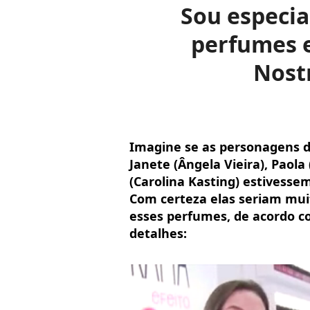
Sou especia
perfumes e
Nost
Imagine se as personagens de
Janete (Ângela Vieira), Paol
(Carolina Kasting) estivess
Com certeza elas seriam mui
esses perfumes, de acordo c
detalhes: