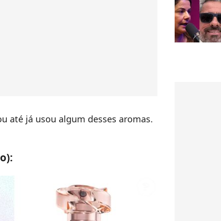
u até já usou algum desses aromas.
o):