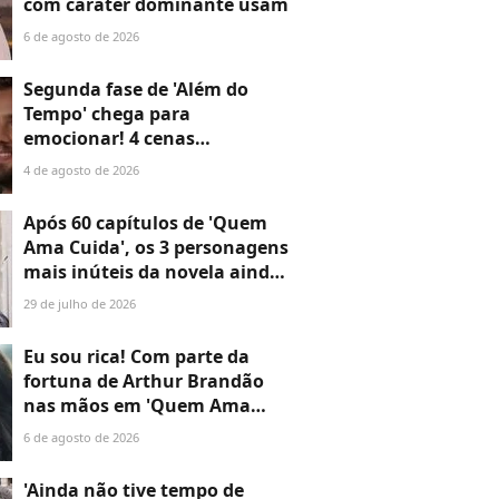
com caráter dominante usam
6 de agosto de 2026
Segunda fase de 'Além do
Tempo' chega para
emocionar! 4 cenas
marcantes do primeiro
4 de agosto de 2026
capítulo provam que a novela
não perde o fôlego
Após 60 capítulos de 'Quem
Ama Cuida', os 3 personagens
mais inúteis da novela ainda
não disseram a que vieram —
29 de julho de 2026
o último é o maior
desperdício
Eu sou rica! Com parte da
fortuna de Arthur Brandão
nas mãos em 'Quem Ama
Cuida', Adriana compra a
6 de agosto de 2026
joalheria da família e dá novo
passo em vingança com
'Ainda não tive tempo de