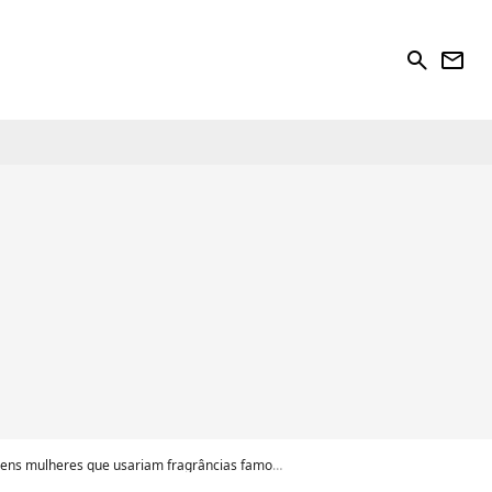
search
newsletter
res que usariam fragrâncias famosas. Veja lista!