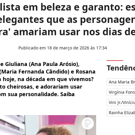
lista em beleza e garanto: es
legantes que as personagen
ra' amariam usar nos dias de
Publicado em 18 de março de 2026 às 17:34
 Giuliana (Ana Paula Arósio),
Tendênc
a (Maria Fernanda Cândido) e Rosana
em hoje, na década em que vivemos?
Ana Maria B
to cheirosas, e adorariam usar
Virgínia Fon
om sua personalidade. Saiba
Vini Jr./Viníc
Rainha Elizab