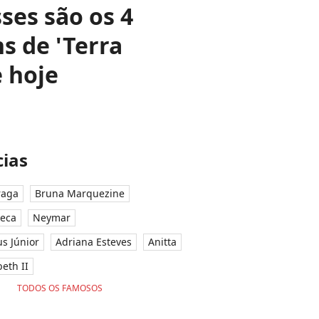
ses são os 4
s de 'Terra
 hoje
ias
raga
Bruna Marquezine
seca
Neymar
ius Júnior
Adriana Esteves
Anitta
eth II
TODOS OS FAMOSOS