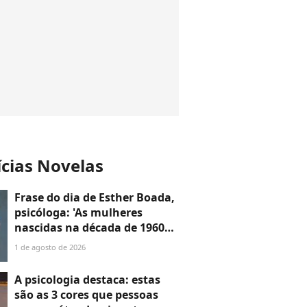
ícias Novelas
Frase do dia de Esther Boada,
psicóloga: 'As mulheres
nascidas na década de 1960
cresceram com a ideia de que
1 de agosto de 2026
precisavam dar conta de
tudo, porque era isso que a
A psicologia destaca: estas
sociedade exigia'
são as 3 cores que pessoas