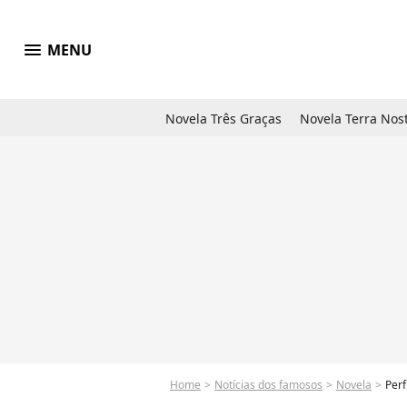
menu
MENU
Novela Três Graças
Novela Terra Nos
Home
Notícias dos famosos
Novela
Perf