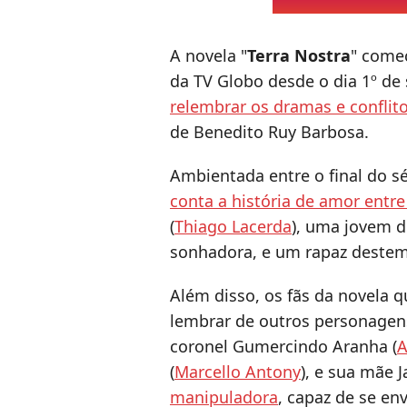
A novela "
Terra Nostra
" começ
da TV Globo desde o dia 1º de
relembrar os dramas e conflit
de Benedito Ruy Barbosa.
Ambientada entre o final do séc
conta a história de amor entre
(
Thiago Lacerda
), uma jovem d
sonhadora, e um rapaz destem
Além disso, os fãs da novela q
lembrar de outros personagen
coronel Gumercindo Aranha (
A
(
Marcello Antony
), e sua mãe J
manipuladora
, capaz de se en