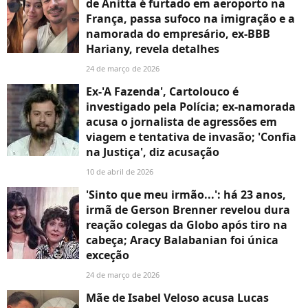
de Anitta é furtado em aeroporto na
França, passa sufoco na imigração e a
namorada do empresário, ex-BBB
Hariany, revela detalhes
24 de março de 2026
Ex-'A Fazenda', Cartolouco é
investigado pela Polícia; ex-namorada
acusa o jornalista de agressões em
viagem e tentativa de invasão; 'Confia
na Justiça', diz acusação
10 de abril de 2026
'Sinto que meu irmão...': há 23 anos,
irmã de Gerson Brenner revelou dura
reação colegas da Globo após tiro na
cabeça; Aracy Balabanian foi única
exceção
24 de março de 2026
Mãe de Isabel Veloso acusa Lucas