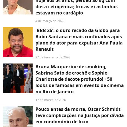
hoje aos 54 anos, perdeu 30 kg com
dieta cetogênica; frutas e castanhas
estavam no cardápio
4 de março de 2026
'BBB 26': o duro recado da Globo para
Babu Santana e mais confinados após
plano do ator para expulsar Ana Paula
Renault
27 de fevereiro de 2026
Bruna Marquezine de smoking,
Sabrina Sato de crochê e Sophie
Charlotte de decote profundo! +50
looks de famosas em evento de cinema
no Rio de Janeiro
17 de março de 2026
Pouco antes da morte, Oscar Schmidt
player2
teve complicações na Justiça por dívida
em condomínio de luxo