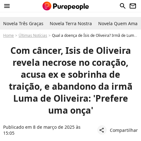
menu
search
newsletter
Novela Três Graças
Novela Terra Nostra
Novela Quem Ama C
Home
Últimas Notícias
Qual a doença de Ísis de Oliveira? Irmã de Luma de Oliveira revela grave problema no coração e acusa sobrinha de traição com seu ex. 'Vai para o inferno'
Com câncer, Isis de Oliveira
revela necrose no coração,
acusa ex e sobrinha de
traição, e abandono da irmã
Luma de Oliveira: 'Prefere
uma onça'
Publicado em 8 de março de 2025 às
Compartilhar
share
15:05