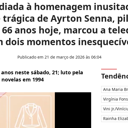
adiada à homenagem inusitad
 trágica de Ayrton Senna, pi
 66 anos hoje, marcou a tel
 dois momentos inesquecív
Publicado em 21 de março de 2026 às 06:04
anos neste sábado, 21; luto pela
Tendênc
 novelas em 1994
Ana Maria B
Virgínia Fon
Vini Jr./Viníc
Rainha Elizab