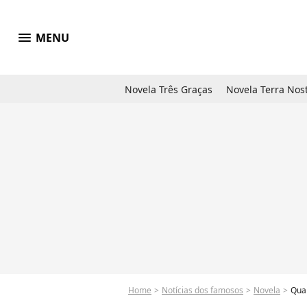
menu
MENU
Novela Três Graças
Novela Terra Nos
Home
Notícias dos famosos
Novela
Qual i