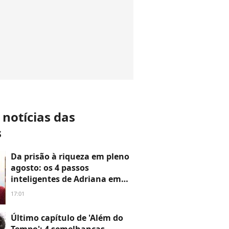
 notícias das
s
Da prisão à riqueza em pleno
agosto: os 4 passos
inteligentes de Adriana em
'Quem Ama Cuida' para
17:01
acabar de vez com a família
Brandao e conquistar uma
Último capítulo de 'Além do
vida de luxo