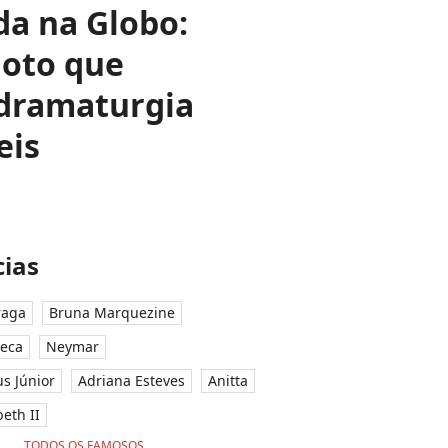
a na Globo:
loto que
edramaturgia
eis
ias
raga
Bruna Marquezine
seca
Neymar
ius Júnior
Adriana Esteves
Anitta
eth II
TODOS OS FAMOSOS