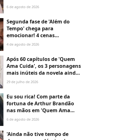
6 de agosto de 2026
Segunda fase de 'Além do
Tempo' chega para
emocionar! 4 cenas
marcantes do primeiro
4 de agosto de 2026
capítulo provam que a novela
não perde o fôlego
Após 60 capítulos de 'Quem
Ama Cuida', os 3 personagens
mais inúteis da novela ainda
não disseram a que vieram —
29 de julho de 2026
o último é o maior
desperdício
Eu sou rica! Com parte da
fortuna de Arthur Brandão
nas mãos em 'Quem Ama
Cuida', Adriana compra a
6 de agosto de 2026
joalheria da família e dá novo
passo em vingança com
'Ainda não tive tempo de
ajuda de Iuri