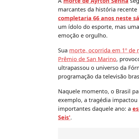
A
morte de Ayrton Senna
seg
marcantes da história recente 
completaria 66 anos neste s
um ídolo do esporte, mas uma 
emoção e orgulho.
Sua
morte, ocorrida em 1º de
Prêmio de San Marino
, provo
ultrapassou o universo da Fór
programação da televisão brasi
Naquele momento, o Brasil pa
exemplo, a tragédia impactou
importantes daquele ano: a
es
Seis'
.