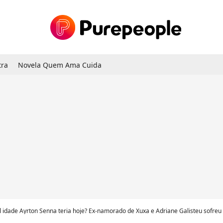
tra
Novela Quem Ama Cuida
dade Ayrton Senna teria hoje? Ex-namorado de Xuxa e Adriane Galisteu sofreu morte impactante e causou crise de em