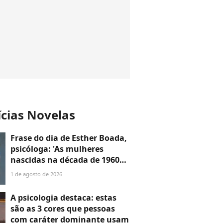
ícias Novelas
Frase do dia de Esther Boada,
psicóloga: 'As mulheres
nascidas na década de 1960
cresceram com a ideia de que
1 de agosto de 2026
precisavam dar conta de
tudo, porque era isso que a
A psicologia destaca: estas
sociedade exigia'
são as 3 cores que pessoas
com caráter dominante usam