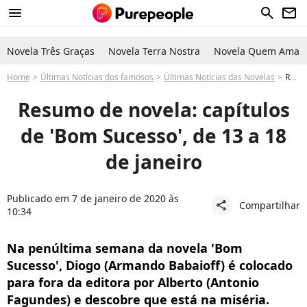
menu
search
newsletter
Novela Três Graças
Novela Terra Nostra
Novela Quem Ama C
Home
Últimas Notícias dos famosos
Últimas Notícias das Novelas
Resumo da novela 'Bom Sucesso': capítulos de 13 a 18 de janeiro
Resumo de novela: capítulos
de 'Bom Sucesso', de 13 a 18
de janeiro
Publicado em 7 de janeiro de 2020 às
Compartilhar
share
10:34
Na penúltima semana da novela 'Bom
Sucesso', Diogo (Armando Babaioff) é colocado
para fora da editora por Alberto (Antonio
Fagundes) e descobre que está na miséria.