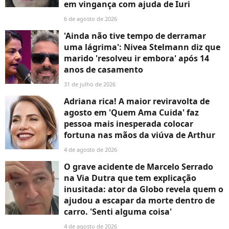
em vingança com ajuda de Iuri
6 de agosto de 2026
'Ainda não tive tempo de derramar
uma lágrima': Nivea Stelmann diz que
marido 'resolveu ir embora' após 14
anos de casamento
31 de julho de 2026
Adriana rica! A maior reviravolta de
agosto em 'Quem Ama Cuida' faz
pessoa mais inesperada colocar
fortuna nas mãos da viúva de Arthur
4 de agosto de 2026
O grave acidente de Marcelo Serrado
na Via Dutra que tem explicação
inusitada: ator da Globo revela quem o
ajudou a escapar da morte dentro de
carro. 'Senti alguma coisa'
4 de agosto de 2026