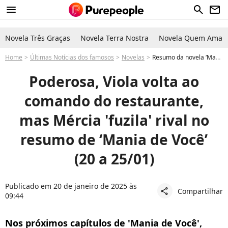
menu
search
newsletter
Novela Três Graças
Novela Terra Nostra
Novela Quem Ama C
Home
Últimas Notícias dos famosos
Novelas
Resumo da novela ‘Mania de Você’: Viola coloca vingança em prática, mas enfrenta ódio cruel de Mércia nos capítulos de 20 a 25/01
Poderosa, Viola volta ao
comando do restaurante,
mas Mércia 'fuzila' rival no
resumo de ‘Mania de Você’
(20 a 25/01)
Publicado em 20 de janeiro de 2025 às
Compartilhar
share
09:44
Nos próximos capítulos de 'Mania de Você',