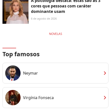
A psicologia destaca: estas são as 3
cores que pessoas com caráter
dominante usam
6 de agosto de 2026
NOVELAS
Top famosos
chevron_right
Neymar
chevron_right
Virgínia Fonseca