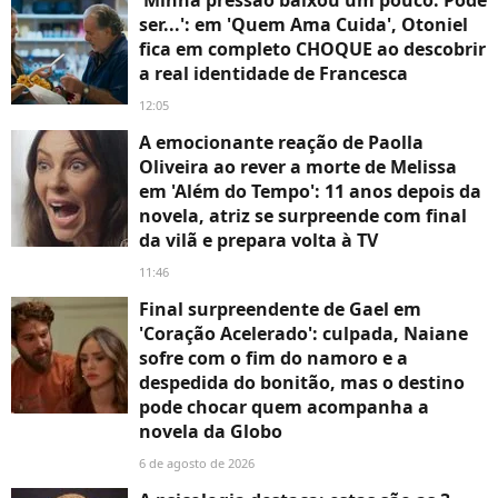
'Minha pressão baixou um pouco. Pode
ser...': em 'Quem Ama Cuida', Otoniel
fica em completo CHOQUE ao descobrir
a real identidade de Francesca
12:05
A emocionante reação de Paolla
Oliveira ao rever a morte de Melissa
em 'Além do Tempo': 11 anos depois da
novela, atriz se surpreende com final
da vilã e prepara volta à TV
11:46
Final surpreendente de Gael em
'Coração Acelerado': culpada, Naiane
sofre com o fim do namoro e a
despedida do bonitão, mas o destino
pode chocar quem acompanha a
novela da Globo
6 de agosto de 2026