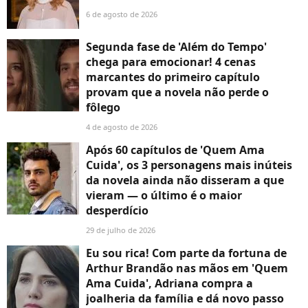
6 de agosto de 2026
Segunda fase de 'Além do Tempo'
chega para emocionar! 4 cenas
marcantes do primeiro capítulo
provam que a novela não perde o
fôlego
4 de agosto de 2026
Após 60 capítulos de 'Quem Ama
Cuida', os 3 personagens mais inúteis
da novela ainda não disseram a que
vieram — o último é o maior
desperdício
29 de julho de 2026
Eu sou rica! Com parte da fortuna de
Arthur Brandão nas mãos em 'Quem
Ama Cuida', Adriana compra a
joalheria da família e dá novo passo