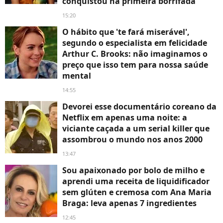
conquistou na primeira borrifada
15:20
O hábito que 'te fará miserável',
segundo o especialista em felicidade
Arthur C. Brooks: não imaginamos o
preço que isso tem para nossa saúde
mental
14:55
Devorei esse documentário coreano da
Netflix em apenas uma noite: a
viciante caçada a um serial killer que
assombrou o mundo nos anos 2000
13:47
Sou apaixonado por bolo de milho e
aprendi uma receita de liquidificador
sem glúten e cremosa com Ana Maria
Braga: leva apenas 7 ingredientes
12:45