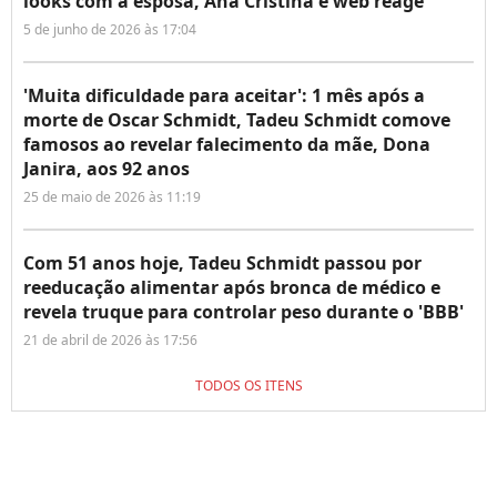
looks com a esposa, Ana Cristina e web reage
5 de junho de 2026 às 17:04
'Muita dificuldade para aceitar': 1 mês após a
morte de Oscar Schmidt, Tadeu Schmidt comove
famosos ao revelar falecimento da mãe, Dona
Janira, aos 92 anos
25 de maio de 2026 às 11:19
Com 51 anos hoje, Tadeu Schmidt passou por
reeducação alimentar após bronca de médico e
revela truque para controlar peso durante o 'BBB'
21 de abril de 2026 às 17:56
TODOS OS ITENS