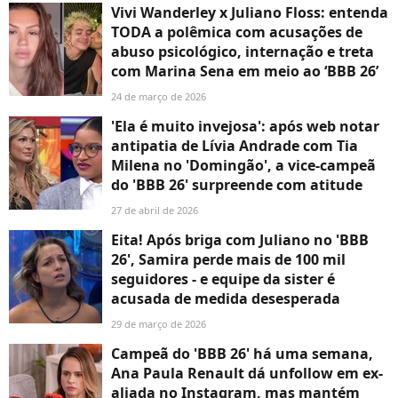
Vivi Wanderley x Juliano Floss: entenda
TODA a polêmica com acusações de
abuso psicológico, internação e treta
com Marina Sena em meio ao ‘BBB 26’
24 de março de 2026
'Ela é muito invejosa': após web notar
antipatia de Lívia Andrade com Tia
Milena no 'Domingão', a vice-campeã
do 'BBB 26' surpreende com atitude
27 de abril de 2026
Eita! Após briga com Juliano no 'BBB
26', Samira perde mais de 100 mil
seguidores - e equipe da sister é
acusada de medida desesperada
29 de março de 2026
Campeã do 'BBB 26' há uma semana,
Ana Paula Renault dá unfollow em ex-
aliada no Instagram, mas mantém