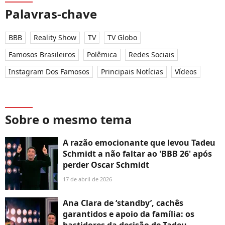
Palavras-chave
BBB
Reality Show
TV
TV Globo
Famosos Brasileiros
Polêmica
Redes Sociais
Instagram Dos Famosos
Principais Notícias
Vídeos
Sobre o mesmo tema
A razão emocionante que levou Tadeu
Schmidt a não faltar ao 'BBB 26' após
perder Oscar Schmidt
17 de abril de 2026
Ana Clara de ‘standby’, cachês
garantidos e apoio da família: os
bastidores da decisão de Tadeu