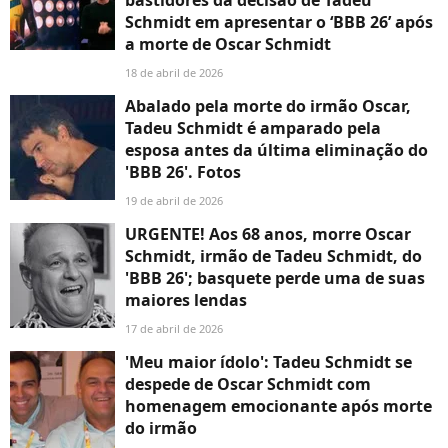
Schmidt em apresentar o ‘BBB 26’ após
a morte de Oscar Schmidt
18 de abril de 2026
Abalado pela morte do irmão Oscar,
Tadeu Schmidt é amparado pela
esposa antes da última eliminação do
'BBB 26'. Fotos
19 de abril de 2026
URGENTE! Aos 68 anos, morre Oscar
Schmidt, irmão de Tadeu Schmidt, do
'BBB 26'; basquete perde uma de suas
maiores lendas
17 de abril de 2026
'Meu maior ídolo': Tadeu Schmidt se
despede de Oscar Schmidt com
homenagem emocionante após morte
do irmão