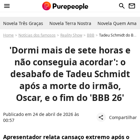
menu
search
newsletter
Novela Três Graças
Novela Terra Nostra
Novela Quem Ama C
Home
Notícias dos famosos
Reality Show
BBB
Tadeu Schmidt do BBB 26 faz desabafo após morte de Oscar Schmidt e vitória de Ana Paula Renault: 'Dormi mais de sete horas'
'Dormi mais de sete horas e
não conseguia acordar': o
desabafo de Tadeu Schmidt
após a morte do irmão,
Oscar, e o fim do 'BBB 26'
Publicado em 24 de abril de 2026 às
Compartilhar
share
00:57
Apresentador relata cansaço extremo após o