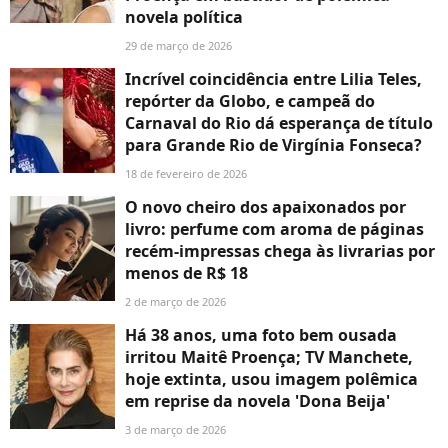
novela política
29 de março de 2026
Incrível coincidência entre Lilia Teles,
repórter da Globo, e campeã do
Carnaval do Rio dá esperança de título
para Grande Rio de Virgínia Fonseca?
18 de fevereiro de 2026
O novo cheiro dos apaixonados por
livro: perfume com aroma de páginas
recém-impressas chega às livrarias por
menos de R$ 18
2 de março de 2026
Há 38 anos, uma foto bem ousada
irritou Maitê Proença; TV Manchete,
hoje extinta, usou imagem polêmica
em reprise da novela 'Dona Beija'
3 de março de 2026