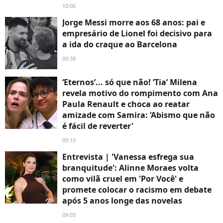
10:06
Jorge Messi morre aos 68 anos: pai e
empresário de Lionel foi decisivo para
a ida do craque ao Barcelona
09:38
‘Eternos’... só que não! ‘Tia’ Milena
revela motivo do rompimento com Ana
Paula Renault e choca ao reatar
amizade com Samira: ‘Abismo que não
é fácil de reverter'
09:10
Entrevista | 'Vanessa esfrega sua
branquitude': Alinne Moraes volta
como vilã cruel em 'Por Você' e
promete colocar o racismo em debate
após 5 anos longe das novelas
09:03