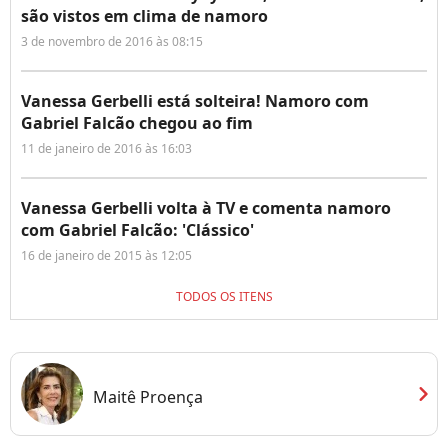
são vistos em clima de namoro
3 de novembro de 2016 às 08:15
Vanessa Gerbelli está solteira! Namoro com
Gabriel Falcão chegou ao fim
11 de janeiro de 2016 às 16:03
Vanessa Gerbelli volta à TV e comenta namoro
com Gabriel Falcão: 'Clássico'
16 de janeiro de 2015 às 12:05
TODOS OS ITENS
chevron_right
Maitê Proença