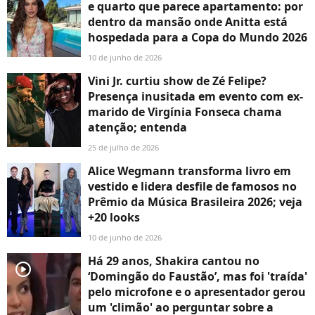
e quarto que parece apartamento: por
dentro da mansão onde Anitta está
hospedada para a Copa do Mundo 2026
10 de junho de 2026
Vini Jr. curtiu show de Zé Felipe?
Presença inusitada em evento com ex-
marido de Virgínia Fonseca chama
atenção; entenda
25 de julho de 2026
Alice Wegmann transforma livro em
vestido e lidera desfile de famosos no
Prêmio da Música Brasileira 2026; veja
+20 looks
10 de junho de 2026
Há 29 anos, Shakira cantou no
player2
‘Domingão do Faustão’, mas foi 'traída'
pelo microfone e o apresentador gerou
um 'climão' ao perguntar sobre a