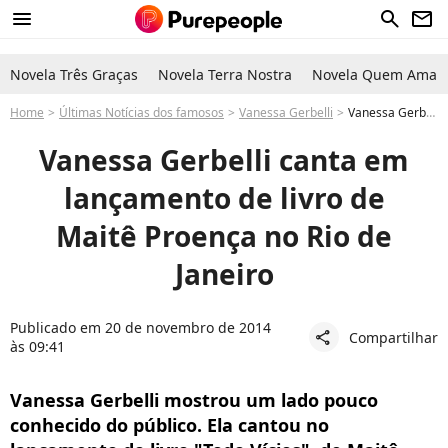
menu
search
newsletter
Novela Três Graças
Novela Terra Nostra
Novela Quem Ama C
Home
Últimas Notícias dos famosos
Vanessa Gerbelli
Vanessa Gerbelli canta em lançamento de livro de Maitê Proença no Rio de Janeiro
Vanessa Gerbelli canta em
lançamento de livro de
Maitê Proença no Rio de
Janeiro
Publicado em 20 de novembro de 2014
Compartilhar
share
às 09:41
Vanessa Gerbelli mostrou um lado pouco
conhecido do público. Ela cantou no