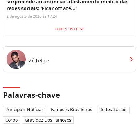
surpreende ao anunciar afastamento inédito das
redes sociais: ‘Ficar off até...’
2 de agosto de 2026 às 17:24
TODOS OS ITENS
chevron_right
Zé Felipe
Palavras-chave
Principais Notícias
Famosos Brasileiros
Redes Sociais
Corpo
Gravidez Dos Famosos