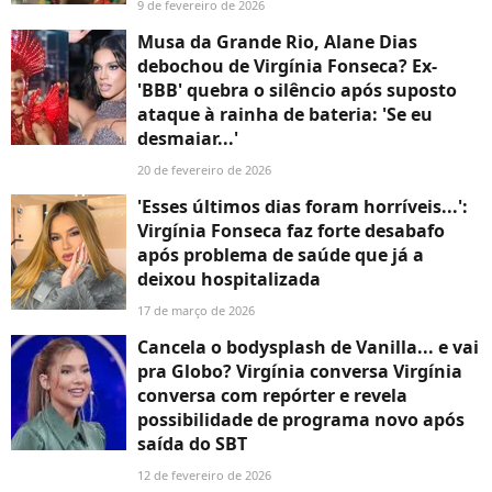
9 de fevereiro de 2026
Musa da Grande Rio, Alane Dias
debochou de Virgínia Fonseca? Ex-
'BBB' quebra o silêncio após suposto
ataque à rainha de bateria: 'Se eu
desmaiar...'
20 de fevereiro de 2026
'Esses últimos dias foram horríveis...':
Virgínia Fonseca faz forte desabafo
após problema de saúde que já a
deixou hospitalizada
17 de março de 2026
Cancela o bodysplash de Vanilla... e vai
pra Globo? Virgínia conversa Virgínia
conversa com repórter e revela
possibilidade de programa novo após
saída do SBT
12 de fevereiro de 2026