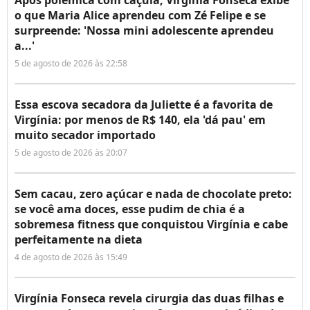
Após polêmica com caçula, Virgínia Fonseca exibe
o que Maria Alice aprendeu com Zé Felipe e se
surpreende: 'Nossa mini adolescente aprendeu
a...'
5 de agosto de 2026 às 22:58
Essa escova secadora da Juliette é a favorita de
Virgínia: por menos de R$ 140, ela 'dá pau' em
muito secador importado
5 de agosto de 2026 às 20:07
Sem cacau, zero açúcar e nada de chocolate preto:
se você ama doces, esse pudim de chia é a
sobremesa fitness que conquistou Virgínia e cabe
perfeitamente na dieta
4 de agosto de 2026 às 15:49
Virgínia Fonseca revela cirurgia das duas filhas e