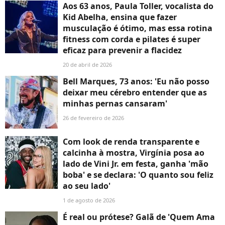
Aos 63 anos, Paula Toller, vocalista do
Kid Abelha, ensina que fazer
musculação é ótimo, mas essa rotina
fitness com corda e pilates é super
eficaz para prevenir a flacidez
20 de abril de 2026
Bell Marques, 73 anos: 'Eu não posso
deixar meu cérebro entender que as
minhas pernas cansaram'
26 de fevereiro de 2026
Com look de renda transparente e
calcinha à mostra, Virgínia posa ao
lado de Vini Jr. em festa, ganha 'mão
boba' e se declara: 'O quanto sou feliz
ao seu lado'
1 de agosto de 2026
É real ou prótese? Galã de 'Quem Ama