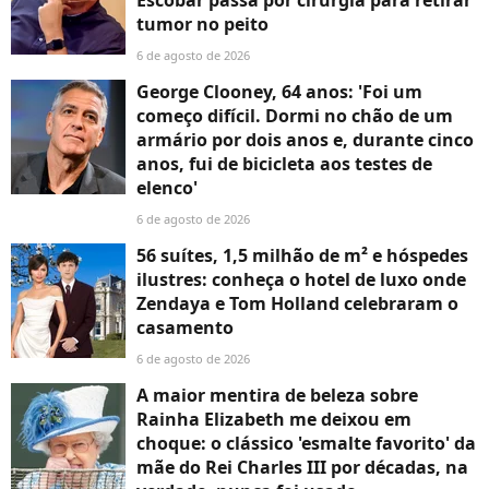
Escobar passa por cirurgia para retirar
tumor no peito
6 de agosto de 2026
George Clooney, 64 anos: 'Foi um
começo difícil. Dormi no chão de um
armário por dois anos e, durante cinco
anos, fui de bicicleta aos testes de
elenco'
6 de agosto de 2026
56 suítes, 1,5 milhão de m² e hóspedes
ilustres: conheça o hotel de luxo onde
Zendaya e Tom Holland celebraram o
casamento
6 de agosto de 2026
A maior mentira de beleza sobre
Rainha Elizabeth me deixou em
choque: o clássico 'esmalte favorito' da
mãe do Rei Charles III por décadas, na