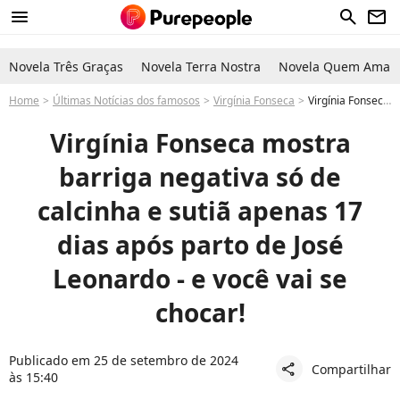
menu
search
newsletter
Novela Três Graças
Novela Terra Nostra
Novela Quem Ama C
Home
Últimas Notícias dos famosos
Virgínia Fonseca
Virgínia Fonseca choca com barriga negativa em vídeo só de calcinha e sutiã apenas 17 dias após parto de José Leonardo
Virgínia Fonseca mostra
barriga negativa só de
calcinha e sutiã apenas 17
dias após parto de José
Leonardo - e você vai se
chocar!
Publicado em 25 de setembro de 2024
Compartilhar
share
às 15:40