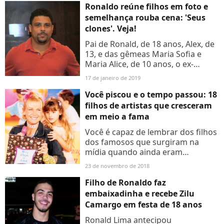
fechada localizada...
Ronaldo reúne filhos em foto e
semelhança rouba cena: 'Seus
clones'. Veja!
Pai de Ronald, de 18 anos, Alex, de
13, e das gêmeas Maria Sofia e
Maria Alice, de 10 anos, o ex-
jogador posou com os herdeiros
17 de janeiro de 2019
em foto postada na quarta-feira
(16), a noiva Celina...
Você piscou e o tempo passou: 18
filhos de artistas que cresceram
em meio a fama
Você é capaz de lembrar dos filhos
dos famosos que surgiram na
mídia quando ainda eram
pequenos? Seguindo carreira dos
23 de novembro de 2018
pais ou não, a verdade é que eles
cresceram e nós não dormimos....
Filho de Ronaldo faz
embaixadinha e recebe Zilu
Camargo em festa de 18 anos
Ronald Lima antecipou