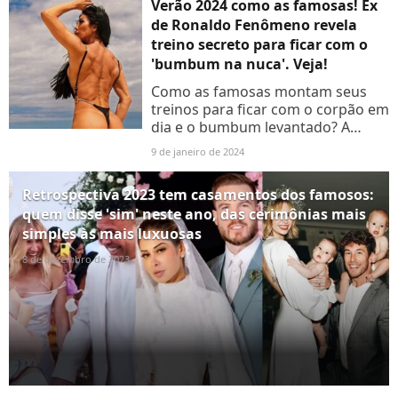
Verão 2024 como as famosas! Ex
de Ronaldo Fenômeno revela
treino secreto para ficar com o
'bumbum na nuca'. Veja!
Como as famosas montam seus
treinos para ficar com o corpão em
dia e o bumbum levantado? A
fisiculturista Michele Umezu, ex de
9 de janeiro de 2024
Ronaldo Fenômeno e mãe de um
dos seus filhos, revelou...
Retrospectiva 2023 tem casamentos dos famosos:
quem disse 'sim' neste ano, das cerimônias mais
simples às mais luxuosas
8 de dezembro de 2023