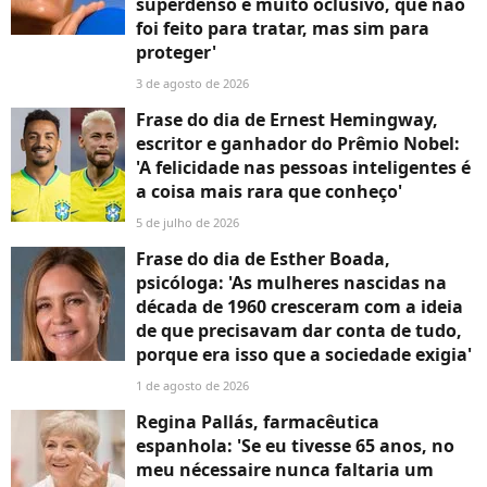
superdenso e muito oclusivo, que não
foi feito para tratar, mas sim para
proteger'
3 de agosto de 2026
Frase do dia de Ernest Hemingway,
escritor e ganhador do Prêmio Nobel:
'A felicidade nas pessoas inteligentes é
a coisa mais rara que conheço'
5 de julho de 2026
Frase do dia de Esther Boada,
psicóloga: 'As mulheres nascidas na
década de 1960 cresceram com a ideia
de que precisavam dar conta de tudo,
porque era isso que a sociedade exigia'
1 de agosto de 2026
Regina Pallás, farmacêutica
espanhola: 'Se eu tivesse 65 anos, no
meu nécessaire nunca faltaria um