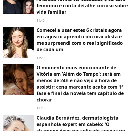
feminino e conta detalhe curioso sobre
vida familiar
11:40
Comecei a usar estes 6 cristais agora
em agosto: aprendi com oraculista e
me surpreendi com o real significado
de cada um
11:29
O momento mais emocionante de
Vitória em 'Além do Tempo': será em
menos de 24h e não vejo a hora de
assistir; cena marcante acaba com 1ª
fase e final da novela tem capítulo de
chorar
11:25
Claudia Bernárdez, dermatologista
espanhola expert em cabelo: 'O
shampoo deve ser aplicado apenas no