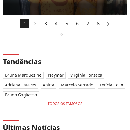
arrow_right
1
2
3
4
5
6
7
8
9
Tendências
Bruna Marquezine
Neymar
Virgínia Fonseca
Adriana Esteves
Anitta
Marcelo Serrado
Letícia Colin
Bruno Gagliasso
TODOS OS FAMOSOS
Últimas Notícias