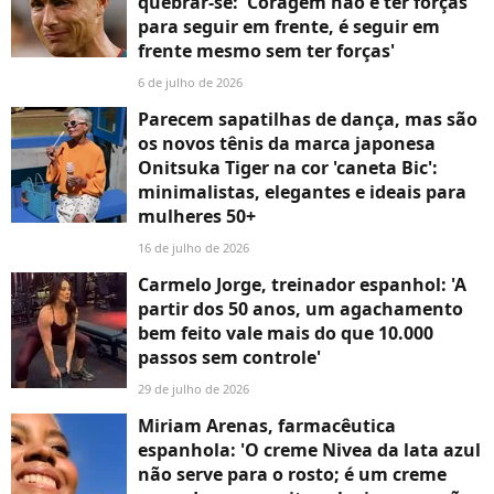
quebrar-se: 'Coragem não é ter forças
para seguir em frente, é seguir em
frente mesmo sem ter forças'
6 de julho de 2026
Parecem sapatilhas de dança, mas são
os novos tênis da marca japonesa
Onitsuka Tiger na cor 'caneta Bic':
minimalistas, elegantes e ideais para
mulheres 50+
16 de julho de 2026
Carmelo Jorge, treinador espanhol: 'A
partir dos 50 anos, um agachamento
bem feito vale mais do que 10.000
passos sem controle'
29 de julho de 2026
Miriam Arenas, farmacêutica
espanhola: 'O creme Nivea da lata azul
não serve para o rosto; é um creme