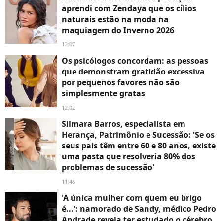
aprendi com Zendaya que os cílios
naturais estão na moda na
maquiagem do Inverno 2026
12:07
Os psicólogos concordam: as pessoas
que demonstram gratidão excessiva
por pequenos favores não são
simplesmente gratas
12:02
Silmara Barros, especialista em
Herança, Patrimônio e Sucessão: 'Se os
seus pais têm entre 60 e 80 anos, existe
uma pasta que resolveria 80% dos
problemas de sucessão'
11:46
'A única mulher com quem eu brigo
é...': namorado de Sandy, médico Pedro
Andrade revela ter estudado o cérebro