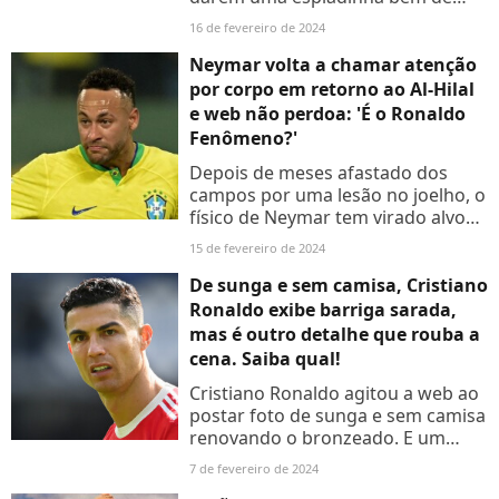
perto pela casa mais vigiada no
16 de fevereiro de 2024
Brasil. O Purepeople reuniu todas
os famosos que marcaram...
Neymar volta a chamar atenção
por corpo em retorno ao Al-Hilal
e web não perdoa: 'É o Ronaldo
Fenômeno?'
Depois de meses afastado dos
campos por uma lesão no joelho, o
físico de Neymar tem virado alvo
de críticas e até piadas de
15 de fevereiro de 2024
internautas, que dizem que o astro
está fora de forma.
De sunga e sem camisa, Cristiano
Ronaldo exibe barriga sarada,
mas é outro detalhe que rouba a
cena. Saiba qual!
Cristiano Ronaldo agitou a web ao
postar foto de sunga e sem camisa
renovando o bronzeado. E um
detalhe chamou atenção da web.
7 de fevereiro de 2024
Saiba qual!