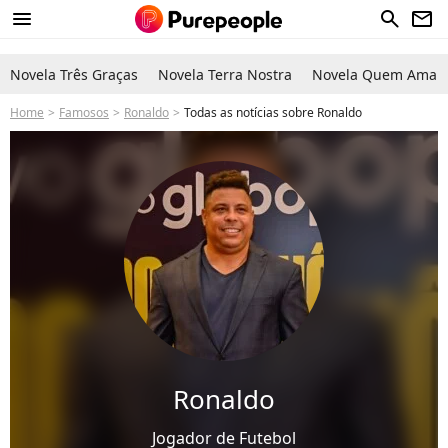
menu
search
newsletter
Novela Três Graças
Novela Terra Nostra
Novela Quem Ama C
Home
Famosos
Ronaldo
Todas as notícias sobre Ronaldo
Ronaldo
Jogador de Futebol