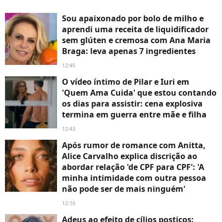
Sou apaixonado por bolo de milho e
aprendi uma receita de liquidificador
sem glúten e cremosa com Ana Maria
Braga: leva apenas 7 ingredientes
12:45
O vídeo íntimo de Pilar e Iuri em
'Quem Ama Cuida' que estou contando
os dias para assistir: cena explosiva
termina em guerra entre mãe e filha
12:43
Após rumor de romance com Anitta,
Alice Carvalho explica discrição ao
abordar relação 'de CPF para CPF': 'A
minha intimidade com outra pessoa
não pode ser de mais ninguém'
12:16
Adeus ao efeito de cílios postiços: