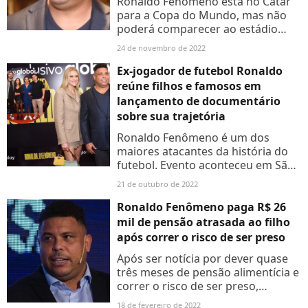
Ronaldo Fenômeno está no Catar
para a Copa do Mundo, mas não
poderá comparecer ao estádio
nesta quinta-feira (24). Saiba mais.
24 de novembro de 2022
Ex-jogador de futebol Ronaldo
reúne filhos e famosos em
lançamento de documentário
sobre sua trajetória
Ronaldo Fenômeno é um dos
maiores atacantes da história do
futebol. Evento aconteceu em São
Paulo nesta quinta-feira (20). Veja
21 de outubro de 2022
as fotos!
Ronaldo Fenômeno paga R$ 26
mil de pensão atrasada ao filho
após correr o risco de ser preso
Após ser notícia por dever quase
três meses de pensão alimentícia e
correr o risco de ser preso,
Ronaldo Fenômeno pagou o débito
18 de fevereiro de 2022