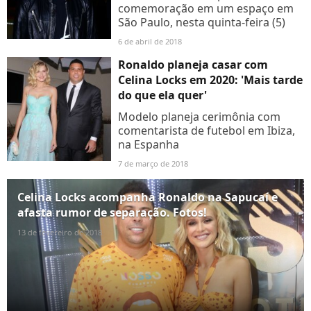
comemoração em um espaço em
São Paulo, nesta quinta-feira (5)
6 de abril de 2018
Ronaldo planeja casar com
Celina Locks em 2020: 'Mais tarde
do que ela quer'
Modelo planeja cerimônia com
comentarista de futebol em Ibiza,
na Espanha
7 de março de 2018
Celina Locks acompanha Ronaldo na Sapucaí e
afasta rumor de separação. Fotos!
13 de fevereiro de 2018