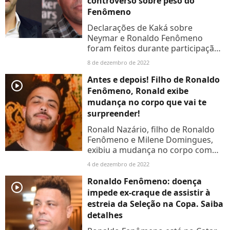
controverso sobre peso do
Fenômeno
Declarações de Kaká sobre
Neymar e Ronaldo Fenômeno
foram feitos durante participação
em um programa britânico.
8 de dezembro de 2022
Confira.
Antes e depois! Filho de Ronaldo
player2
Fenômeno, Ronald exibe
mudança no corpo que vai te
surpreender!
Ronald Nazário, filho de Ronaldo
Fenômeno e Milene Domingues,
exibiu a mudança no corpo com
postagem no seu Instagram. O DJ
4 de dezembro de 2022
incentivou ainda seguidores e
festejou: 'Fico feliz de ver...
Ronaldo Fenômeno: doença
player2
impede ex-craque de assistir à
estreia da Seleção na Copa. Saiba
detalhes