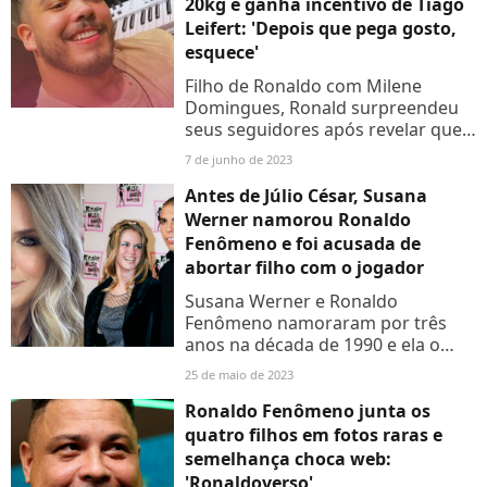
20kg e ganha incentivo de Tiago
Leifert: 'Depois que pega gosto,
esquece'
Filho de Ronaldo com Milene
Domingues, Ronald surpreendeu
seus seguidores após revelar que
perdeu 20kg. Veja o antes e depois
7 de junho de 2023
dele.
Antes de Júlio César, Susana
Werner namorou Ronaldo
Fenômeno e foi acusada de
abortar filho com o jogador
Susana Werner e Ronaldo
Fenômeno namoraram por três
anos na década de 1990 e ela o
acompanhou na Copa do Mundo
25 de maio de 2023
da França, que teve um triste
desfecho. Relembre!
Ronaldo Fenômeno junta os
quatro filhos em fotos raras e
semelhança choca web:
'Ronaldoverso'