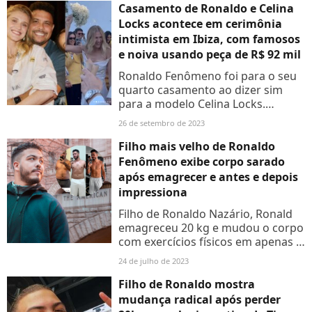
Casamento de Ronaldo e Celina
Locks acontece em cerimônia
intimista em Ibiza, com famosos
e noiva usando peça de R$ 92 mil
Ronaldo Fenômeno foi para o seu
quarto casamento ao dizer sim
para a modelo Celina Locks.
Confira os detalhes que
26 de setembro de 2023
descobrimos da cerimônia que foi
intisma.
Filho mais velho de Ronaldo
Fenômeno exibe corpo sarado
após emagrecer e antes e depois
impressiona
Filho de Ronaldo Nazário, Ronald
emagreceu 20 kg e mudou o corpo
com exercícios físicos em apenas 4
meses. Veja fotos do antes e
24 de julho de 2023
depois!
Filho de Ronaldo mostra
mudança radical após perder