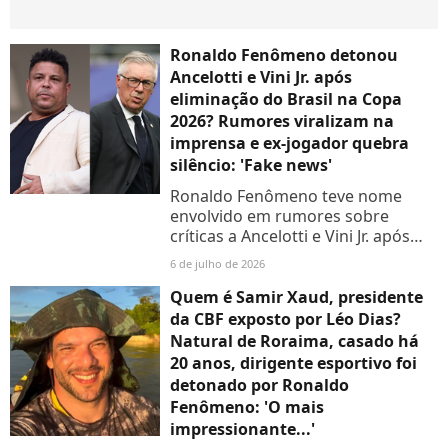
Ronaldo Fenômeno detonou
Ancelotti e Vini Jr. após
eliminação do Brasil na Copa
2026? Rumores viralizam na
imprensa e ex-jogador quebra
silêncio: 'Fake news'
Ronaldo Fenômeno teve nome
envolvido em rumores sobre
críticas a Ancelotti e Vini Jr. após
Brasil x Noruega, mas negou
6 de julho de 2026
qualquer entrevista
Quem é Samir Xaud, presidente
da CBF exposto por Léo Dias?
Natural de Roraima, casado há
20 anos, dirigente esportivo foi
detonado por Ronaldo
Fenômeno: 'O mais
impressionante...'