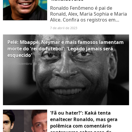
Ronaldo Fenômeno é pai de
Ronald, Alex, Maria Sophia e Maria
Alice. Confira os registros em
família!
7 de abril de 2023
Pelé: Mbappé, Neymar e mais famosos lamentam
morte do 'rei do futebol': 'Legado jamais será
esquecido'
29 de dezembro de 2022
'Fã ou hater?': Kaká tenta
enaltecer Ronaldo, mas gera
polêmica com comentário