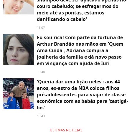
couro cabeludo; se esfregarmos do
meio até as pontas, estamos
danificando o cabelo'
11:07
Eu sou rica! Com parte da fortuna de
Arthur Brandão nas mãos em 'Quem
Ama Cuida', Adriana compra a
joalheria da família e dá novo passo
em vingança com ajuda de Iuri
10:48
'Queria dar uma lição neles': aos 44
anos, ex-astro da NBA coloca filhos
pré-adolescentes para viajar de classe
econômica com as babás para 'castigá-
los'
10:43
ÚLTIMAS NOTÍCIAS