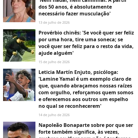
'Nem nadar, nem caminhar. A partir
dos 50 anos, é absolutamente
necessário fazer musculação'
13 de julho de 2026
Provérbio chinês: 'Se você quer ser feliz
por uma hora, tire uma soneca; se
você quer ser feliz para o resto da vida,
ajude alguém'
15 de julho de 2026
Leticia Martín Enjuto, psicóloga:
'Lamine Yamal é um exemplo claro de
que, quando abraçamos nossas raízes
com orgulho, reforçamos quem somos
e oferecemos aos outros um espelho
no qual se reconhecerem'
14 de julho de 2026
Napoleão Bonaparte sobre por que ser
forte também significa, às vezes,