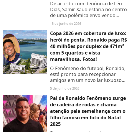
De acordo com denúncia de Léo
Dias, Samir Xaud estaria no centro
de uma polêmica envolvendo
gastos e uma suposta relação
15 de junho de 2026
extraconjugal durante a Copa de
2026. A CBF se pronunciou
Copa 2026 em cobertura de luxo:
herói do penta, Ronaldo paga R$
40 milhões por duplex de 471m²
com 5 quartos e vista
maravilhosa. Fotos!
O Fenômeno do futebol, Ronaldo,
está pronto para recepcionar
amigos em um novo lar luxuoso
em Miami para assistir a Copa do
5 de junho de 2026
Mundo 2026! Veja fotos da
cobertura duplex milionária!
Pai de Ronaldo Fenômeno surge
de cadeira de rodas e chama
atenção pela semelhança com o
filho famoso em foto do Natal
2025