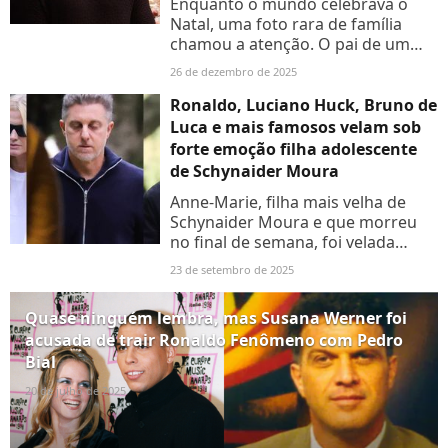
Enquanto o mundo celebrava o
Natal, uma foto rara de família
chamou a atenção. O pai de um
ídolo do futebol brasileiro
26 de dezembro de 2025
surpreendeu pela semelhança
impressionante com o filho
Ronaldo, Luciano Huck, Bruno de
famoso
Luca e mais famosos velam sob
forte emoção filha adolescente
de Schynaider Moura
Anne-Marie, filha mais velha de
Schynaider Moura e que morreu
no final de semana, foi velada
nessa terça-feira (23) em cemitério
23 de setembro de 2025
de São Paulo. O ex-jogador
Ronaldo e Luciano Huck foram...
Quase ninguém lembra, mas Susana Werner foi
acusada de trair Ronaldo Fenômeno com Pedro
Bial
20 de julho de 2025