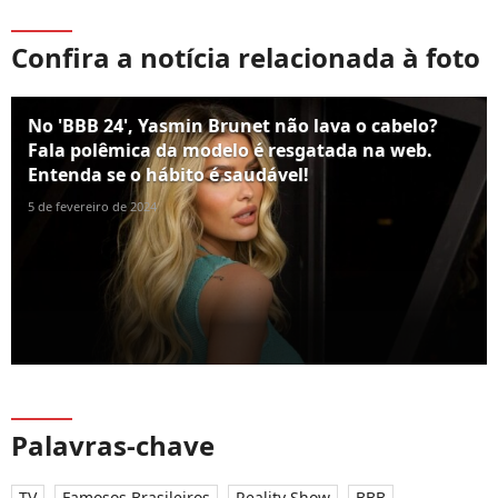
Confira a notícia relacionada à foto
No 'BBB 24', Yasmin Brunet não lava o cabelo?
Fala polêmica da modelo é resgatada na web.
Entenda se o hábito é saudável!
5 de fevereiro de 2024
Palavras-chave
TV
Famosos Brasileiros
Reality Show
BBB