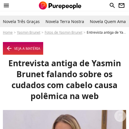
menu
search
newsletter
Novela Três Graças
Novela Terra Nostra
Novela Quem Ama C
Home
Yasmin Brunet
Fotos de Yasmin Brunet
Entrevista antiga de Yasmin Brunet falando sobre os cudados com cabelo causa polêmica na web - Foto
arrow_left
VEJA A MATÉRIA
Entrevista antiga de Yasmin
Brunet falando sobre os
cudados com cabelo causa
polêmica na web