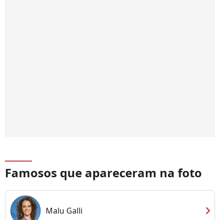
Famosos que apareceram na foto
chevron_right
Malu Galli