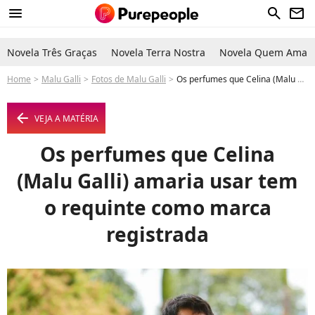
menu
search
newsletter
Novela Três Graças
Novela Terra Nostra
Novela Quem Ama C
Home
Malu Galli
Fotos de Malu Galli
Os perfumes que Celina (Malu Galli) amaria usar tem o requinte como marca registrada - Foto
arrow_left
VEJA A MATÉRIA
Os perfumes que Celina
(Malu Galli) amaria usar tem
o requinte como marca
registrada