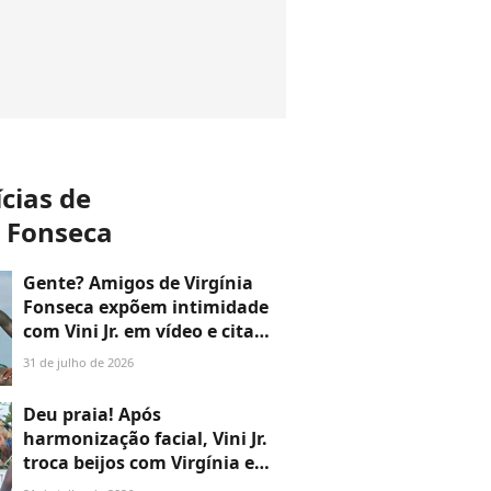
ícias de
a Fonseca
Gente? Amigos de Virgínia
Fonseca expõem intimidade
com Vini Jr. em vídeo e citam
até 'gel íntimo': 'Muito
31 de julho de 2026
safada'
Deu praia! Após
harmonização facial, Vini Jr.
troca beijos com Virgínia em
praia do Rio; de biquíni fio-