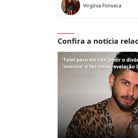
Virgínia Fonseca
Confira a notícia rela
'Falei para ele não pedir o divó
'menino' e faz nova revelação
27 de junho de 2026