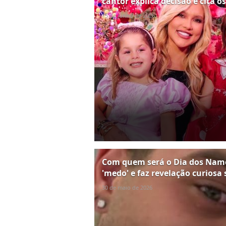
cantor explica decisão e cita os
15 de junho de 2026
Com quem será o Dia dos Namor
'medo' e faz revelação curiosa
30 de maio de 2026