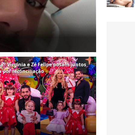
a’: Virgínia e Zé Felipe posam juntos
a por reconciliação