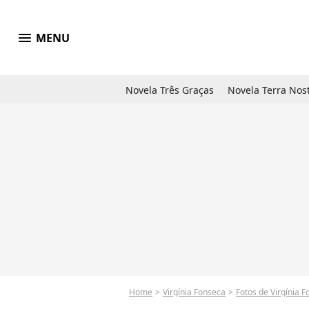
menu
MENU
Novela Três Graças
Novela Terra Nos
Home
Virgínia Fonseca
Fotos de Virgínia 