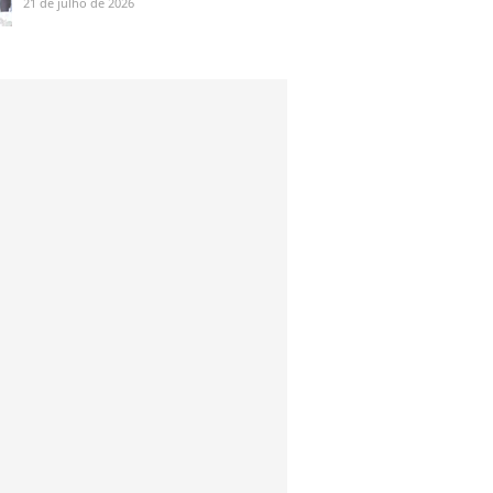
21 de julho de 2026
dental azul, influenciadora
valoriza corpo definido