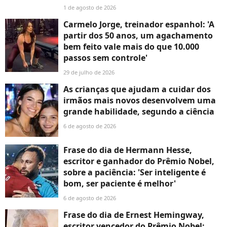
1 de agosto de 2026
Carmelo Jorge, treinador espanhol: 'A
partir dos 50 anos, um agachamento
bem feito vale mais do que 10.000
passos sem controle'
29 de julho de 2026
As crianças que ajudam a cuidar dos
irmãos mais novos desenvolvem uma
grande habilidade, segundo a ciência
6 de agosto de 2026
Frase do dia de Hermann Hesse,
escritor e ganhador do Prêmio Nobel,
sobre a paciência: 'Ser inteligente é
bom, ser paciente é melhor'
6 de agosto de 2026
Frase do dia de Ernest Hemingway,
escritor vencedor do Prêmio Nobel: