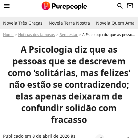
menu
search
newsletter
Novela Três Graças
Novela Terra Nostra
Novela Quem Ama C
Home
Notícias dos famosos
Bem-estar
A Psicologia diz que as pessoas que se descrevem como 'solitárias, mas felizes' não estão se contradizendo; elas apenas deixaram de confundir solidão com fracasso
A Psicologia diz que as
pessoas que se descrevem
como 'solitárias, mas felizes'
não estão se contradizendo;
elas apenas deixaram de
confundir solidão com
fracasso
Publicado em 8 de abril de 2026 às