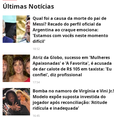
Últimas Notícias
Qual foi a causa da morte do pai de
Messi? Recado do perfil oficial da
Argentina ao craque emociona:
'Estamos com vocês neste momento
difícil'
18:52
Atriz da Globo, sucesso em 'Mulheres
Apaixonadas' e 'A Favorita', é acusada
de dar calote de R$ 105 em taxista: 'Eu
confiei', diz profissional
17:54
Bomba no namoro de Virgínia e Vini Jr.!
Modelo expõe suposta investida do
jogador após reconciliação: ‘Atitude
ridícula e inadequada’
16:45