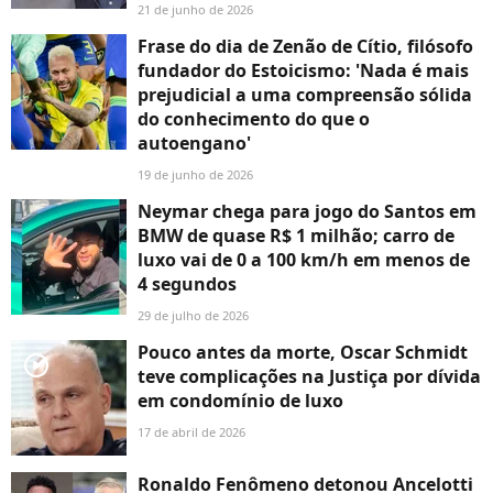
21 de junho de 2026
Frase do dia de Zenão de Cítio, filósofo
fundador do Estoicismo: 'Nada é mais
prejudicial a uma compreensão sólida
do conhecimento do que o
autoengano'
19 de junho de 2026
Neymar chega para jogo do Santos em
BMW de quase R$ 1 milhão; carro de
luxo vai de 0 a 100 km/h em menos de
4 segundos
29 de julho de 2026
Pouco antes da morte, Oscar Schmidt
player2
teve complicações na Justiça por dívida
em condomínio de luxo
17 de abril de 2026
Ronaldo Fenômeno detonou Ancelotti