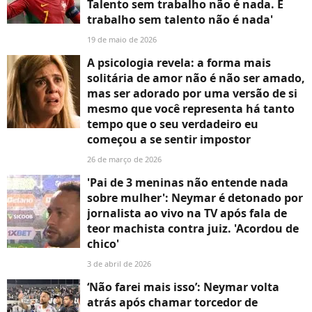
Talento sem trabalho não é nada. E
trabalho sem talento não é nada'
19 de maio de 2026
A psicologia revela: a forma mais
solitária de amor não é não ser amado,
mas ser adorado por uma versão de si
mesmo que você representa há tanto
tempo que o seu verdadeiro eu
começou a se sentir impostor
26 de março de 2026
'Pai de 3 meninas não entende nada
sobre mulher': Neymar é detonado por
jornalista ao vivo na TV após fala de
teor machista contra juiz. 'Acordou de
chico'
3 de abril de 2026
‘Não farei mais isso’: Neymar volta
atrás após chamar torcedor de