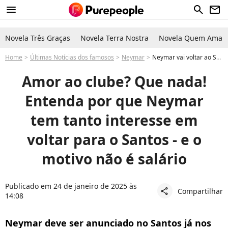
menu
search
newsletter
Novela Três Graças
Novela Terra Nostra
Novela Quem Ama C
Home
Últimas Notícias dos famosos
Neymar
Neymar vai voltar ao Santos? Entenda por que o jogador do Al-Hilal tem interesse em voltar ao time antigo
Amor ao clube? Que nada!
Entenda por que Neymar
tem tanto interesse em
voltar para o Santos - e o
motivo não é salário
Publicado em 24 de janeiro de 2025 às
Compartilhar
share
14:08
Neymar deve ser anunciado no Santos já nos