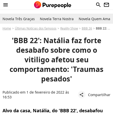
menu
search
newsletter
Novela Três Graças
Novela Terra Nostra
Novela Quem Ama C
Home
Últimas Notícias dos famosos
Reality Show
BBB 26
BBB 22: Natália desabafa sobre vitiligo e revela 'traumas pesados' por conta da doença
'BBB 22': Natália faz forte
desabafo sobre como o
vitiligo afetou seu
comportamento: 'Traumas
pesados'
Publicado em 1 de fevereiro de 2022 às
Compartilhar
share
16:53
Alvo da casa, Natália, do 'BBB 22', desabafou