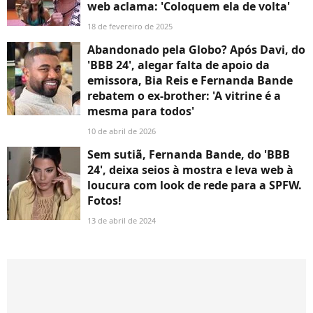
web aclama: 'Coloquem ela de volta'
18 de fevereiro de 2025
Abandonado pela Globo? Após Davi, do
'BBB 24', alegar falta de apoio da
emissora, Bia Reis e Fernanda Bande
rebatem o ex-brother: 'A vitrine é a
mesma para todos'
10 de abril de 2026
Sem sutiã, Fernanda Bande, do 'BBB
24', deixa seios à mostra e leva web à
loucura com look de rede para a SPFW.
Fotos!
13 de abril de 2024