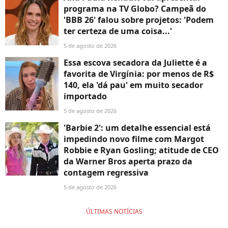
programa na TV Globo? Campeã do
'BBB 26' falou sobre projetos: 'Podem
ter certeza de uma coisa...'
5 de agosto de 2026
Essa escova secadora da Juliette é a
favorita de Virgínia: por menos de R$
140, ela 'dá pau' em muito secador
importado
5 de agosto de 2026
'Barbie 2': um detalhe essencial está
impedindo novo filme com Margot
Robbie e Ryan Gosling; atitude de CEO
da Warner Bros aperta prazo da
contagem regressiva
5 de agosto de 2026
ÚLTIMAS NOTÍCIAS