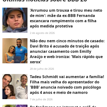
'Arrumou um trouxa e tirou meu neto
de mim': mãe da ex-BBB Fernanda
escancara rompimento com a filha
após medida protetiva
2 de agosto de 2026
Não deu nem cinco minutos de casado:
Davi Brito é acusado de traição após
anunciar casamento com Emilly
Araújo e web ironiza: 'Mais rápido que
xerox'
28 de julho de 2026
Tadeu Schmidt vai aumentar a família!
Filha mais velha do apresentador do
'BBB' anuncia noivado com psicólogo
após 4 anos e meio de namoro
7 de julho de 2026