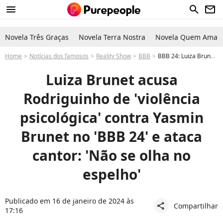
menu
search
newsletter
Novela Três Graças
Novela Terra Nostra
Novela Quem Ama C
Home
Notícias dos famosos
Reality Show
BBB
BBB 24: Luiza Brunet detona Rodriguinho, acusa de violência psicológica contra Yasmin Brunet e ataca cantor: 'Não se olha no espelho'
Luiza Brunet acusa
Rodriguinho de 'violência
psicológica' contra Yasmin
Brunet no 'BBB 24' e ataca
cantor: 'Não se olha no
espelho'
Publicado em 16 de janeiro de 2024 às
Compartilhar
share
17:16