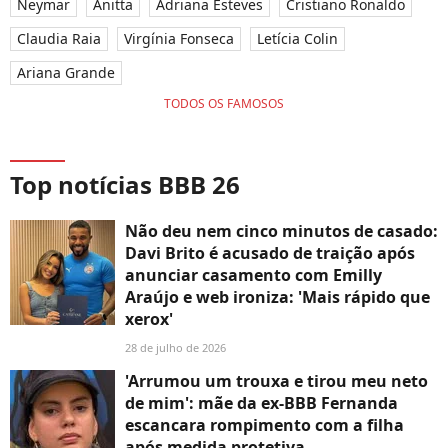
Neymar
Anitta
Adriana Esteves
Cristiano Ronaldo
Claudia Raia
Virgínia Fonseca
Letícia Colin
Ariana Grande
TODOS OS FAMOSOS
Top notícias BBB 26
Não deu nem cinco minutos de casado:
Davi Brito é acusado de traição após
anunciar casamento com Emilly
Araújo e web ironiza: 'Mais rápido que
xerox'
28 de julho de 2026
'Arrumou um trouxa e tirou meu neto
de mim': mãe da ex-BBB Fernanda
escancara rompimento com a filha
após medida protetiva