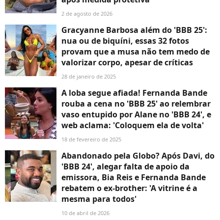
2 de agosto de 2026
Gracyanne Barbosa além do 'BBB 25':
nua ou de biquíni, essas 32 fotos
provam que a musa não tem medo de
valorizar corpo, apesar de críticas
28 de janeiro de 2025
A loba segue afiada! Fernanda Bande
rouba a cena no 'BBB 25' ao relembrar
vaso entupido por Alane no 'BBB 24', e
web aclama: 'Coloquem ela de volta'
18 de fevereiro de 2025
Abandonado pela Globo? Após Davi, do
'BBB 24', alegar falta de apoio da
emissora, Bia Reis e Fernanda Bande
rebatem o ex-brother: 'A vitrine é a
mesma para todos'
10 de abril de 2026