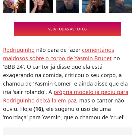
VEJA TODAS AS FOTOS
Rodriguinho
não para de fazer
comentários
maldosos sobre o corpo de Yasmin Brunet
no
'BBB 24'. O cantor já disse que ela está
exagerando na comida, criticou o seu corpo, a
chamou de 'Yasmin Comer' e ainda disse que ela
iria 'sair rolando'. A
própria modelo já pediu para
Rodriguinho deixá-la em paz
, mas o cantor não
ouviu. Hoje
(16),
ele sugeriu o uso de uma
'mordaça' para Yasmin, que o chamou de 'cruel'.