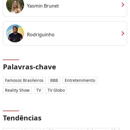
chevron_right
Yasmin Brunet
chevron_right
Rodriguinho
Palavras-chave
Famosos Brasileiros
BBB
Entretenimento
Reality Show
TV
TV Globo
Tendências