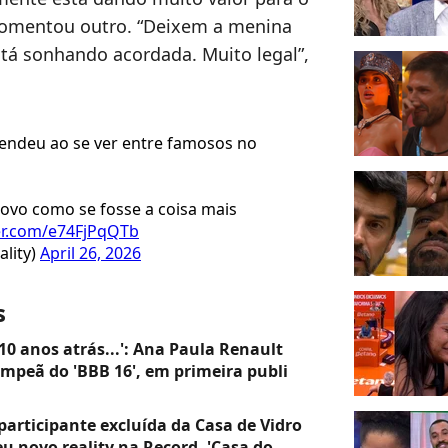
comentou outro. “Deixem a menina
la tá sonhando acordada. Muito legal”,
eendeu ao se ver entre famosos no
povo como se fosse a coisa mais
ter.com/e74FjPqQTb
ality)
April 26, 2026
s
10 anos atrás...': Ana Paula Renault
ampeã do 'BBB 16', em primeira publi
articipante excluída da Casa de Vidro
eu novo reality na Record, 'Casa do