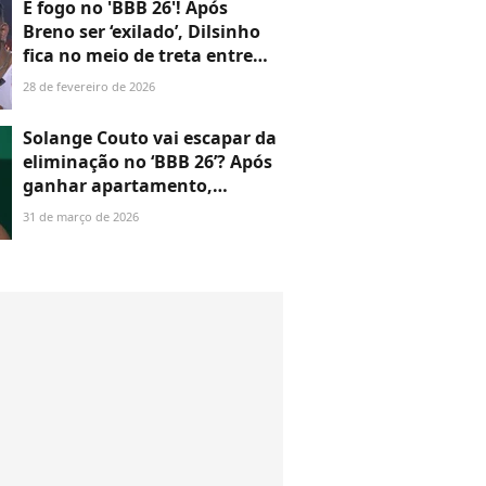
É fogo no 'BBB 26'! Após
Breno ser ‘exilado’, Dilsinho
fica no meio de treta entre
Jonas e Milena na festa
28 de fevereiro de 2026
Solange Couto vai escapar da
eliminação no ‘BBB 26’? Após
ganhar apartamento,
enquete UOL ATUALIZADA
31 de março de 2026
mostra queda na
porcentagem da atriz