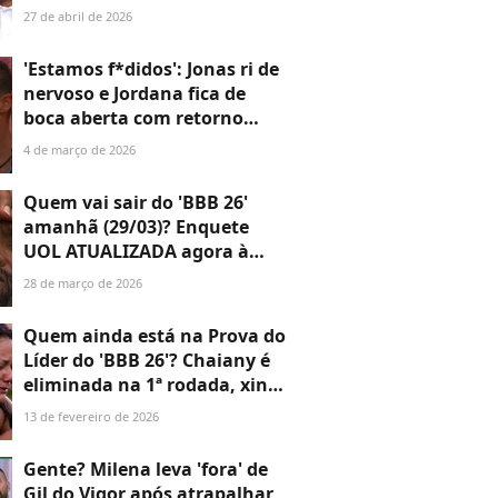
'Domingão', a vice-campeã do
27 de abril de 2026
'BBB 26' surpreende com
atitude
'Estamos f*didos': Jonas ri de
nervoso e Jordana fica de
boca aberta com retorno
ICÔNICO de Breno e Juliano
4 de março de 2026
ao ‘BBB 26’; veja as melhores
reações
Quem vai sair do 'BBB 26'
amanhã (29/03)? Enquete
UOL ATUALIZADA agora à
tarde mostra disputa
28 de março de 2026
acirradíssima entre brothers;
aos números
Quem ainda está na Prova do
Líder do 'BBB 26'? Chaiany é
eliminada na 1ª rodada, xinga
ao vivo e promete 'Tá com
13 de fevereiro de 2026
Nada'
Gente? Milena leva 'fora' de
Gil do Vigor após atrapalhar