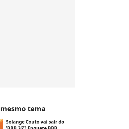
o mesmo tema
Solange Couto vai sair do
'BBB 26'? Enquete BBB