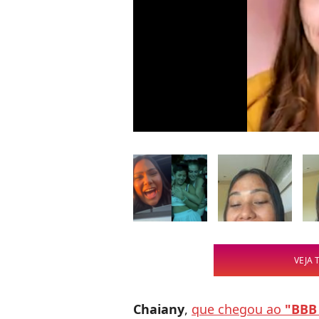
VEJA 
Chaiany
,
que chegou ao
"BBB