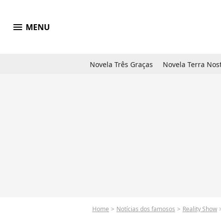
menu
MENU
Novela Três Graças
Novela Terra Nos
Home
Notícias dos famosos
Reality Show