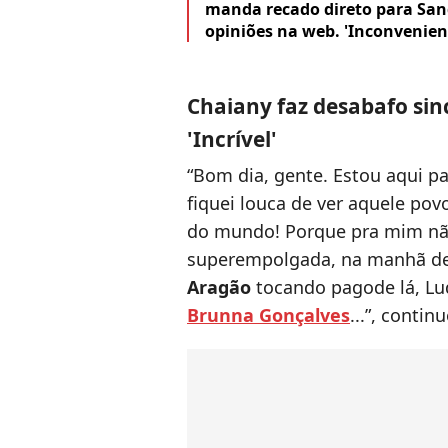
manda recado direto para Sand
opiniões na web. 'Inconvenien
Chaiany faz desabafo sin
'Incrível'
“Bom dia, gente. Estou aqui pa
fiquei louca de ver aquele po
do mundo! Porque pra mim não
superempolgada, na manhã des
Aragão
tocando pagode lá, Lud
Brunna Gonçalves
...”, contin