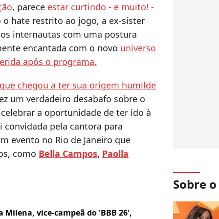
ição
, parece
estar curtindo - e muito! -
o hate restrito ao jogo, a ex-sister
dos internautas com uma postura
lmente encantada com o novo
universo
serida após o programa.
que chegou a ter sua origem humilde
fez um verdadeiro desabafo sobre o
elebrar a oportunidade de ter ido à
oi convidada pela cantora para
 evento no Rio de Janeiro que
sos, como
Bella Campos
,
Paolla
Sobre 
ia Milena, vice-campeã do 'BBB 26',