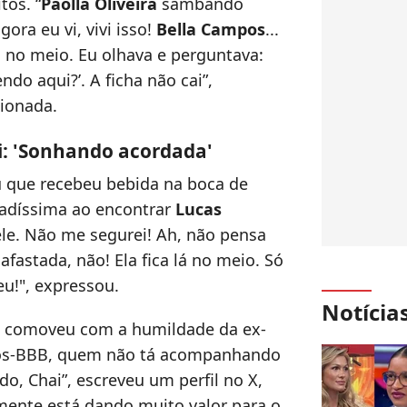
tos. “
Paolla Oliveira
sambando
ora eu vi, vivi isso!
Bella Campos
...
u no meio. Eu olhava e perguntava:
do aqui?’. A ficha não cai”,
ionada.
i: 'Sonhando acordada'
u que recebeu bebida na boca de
madíssima ao encontrar
Lucas
m ele. Não me segurei! Ah, não pensa
afastada, não! Ela fica lá no meio. Só
eu!", expressou.
Notícia
se comoveu com a humildade da ex-
 pós-BBB, quem não tá acompanhando
o, Chai”, escreveu um perfil no X,
lmente está dando muito valor para o