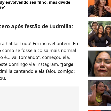
y envolvendo seu filho, mas divide
te'
cero após festão de Ludmilla:
ra hablar tudo! Foi incrível ontem. Eu
vo como se fosse a coisa mais normal
 é... vai tomando”, começou ela,
te domingo via Instagram. “
Jorge
milla cantando e ela falou comigo!
uou.