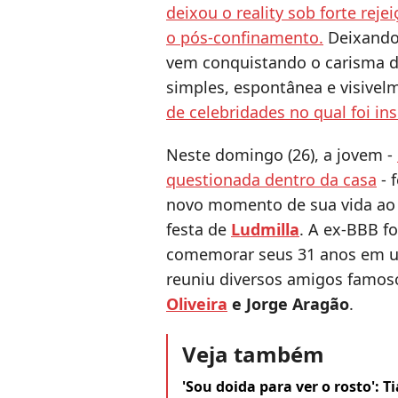
deixou o reality sob forte reje
o pós-confinamento.
Deixando 
vem conquistando o carisma 
simples, espontânea e visive
de celebridades no qual foi in
Neste domingo (26), a jovem -
questionada dentro da casa
- 
novo momento de sua vida ao c
festa de
Ludmilla
. A ex-BBB f
comemorar seus 31 anos em um
reuniu diversos amigos famo
Oliveira
e Jorge Aragão
.
Veja também
'Sou doida para ver o rosto': T