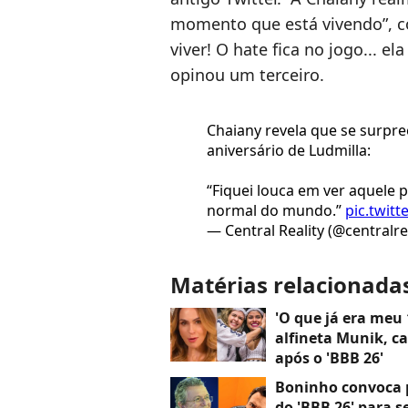
momento que está vivendo”, 
viver! O hate fica no jogo... e
opinou um terceiro.
Chaiany revela que se surpr
aniversário de Ludmilla:
“Fiquei louca em ver aquele 
normal do mundo.”
pic.twit
— Central Reality (@centralre
Matérias relacionada
'O que já era meu 
alfineta Munik, c
após o 'BBB 26'
Boninho convoca p
do 'BBB 26' para s