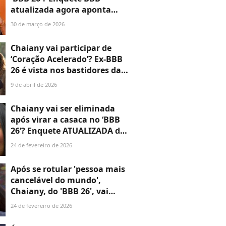
atualizada agora aponta
rejeição recorde após atriz
30 de março de 2026
dizer que Ana Paula foi
'espraguejada pela mãe'
Chaiany vai participar de
‘Coração Acelerado’? Ex-BBB
26 é vista nos bastidores da
novela, e TV Globo se
9 de abril de 2026
pronuncia após rumores
Chaiany vai ser eliminada
após virar a casaca no ‘BBB
26’? Enquete ATUALIZADA do
Paredão revela se sister está
24 de fevereiro de 2026
queimada com o público
Após se rotular 'pessoa mais
cancelável do mundo',
Chaiany, do 'BBB 26', vai
passar por tratamento
24 de fevereiro de 2026
psicológico, revela irmã da
sister; entenda!