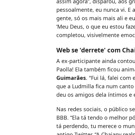
assim agora”, disparou, aos gri
pessoalmente, eu nunca vi. E ag
gente, só os mais mais ali e e
‘Meu Deus, o que eu estou fazen
completou, visivelmente emoc
Web se 'derrete' com Cha
A ex-participante ainda conto
Paolla! Ela também ficou ani
Guimarães
. "Fui lá, falei co
que a Ludmilla fica num canto 
deu os amigos dela íntimos e 
Nas redes sociais, o público 
BBB. “Ela tá tendo o melhor
tá perdendo, tu merece o mund
antigo Twitter. “A Chaiany rea