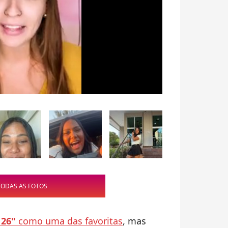
TODAS AS FOTOS
 26"
como uma das favoritas
, mas