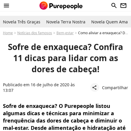
menu
search
newsletter
Novela Três Graças
Novela Terra Nostra
Novela Quem Ama C
Home
Notícias dos famosos
Bem-estar
Como aliviar a enxaqueca? Dicas e técnicas para tratar dores de cabeça
Sofre de enxaqueca? Confira
11 dicas para lidar com as
dores de cabeça!
Publicado em 16 de julho de 2020 às
Compartilhar
share
13:07
Sofre de enxaqueca? O Purepeople listou
algumas dicas e técnicas para minimizar a
frenquência das dores de cabeça e diminuir o
mal-estar. Desde alimentação e hidratação até