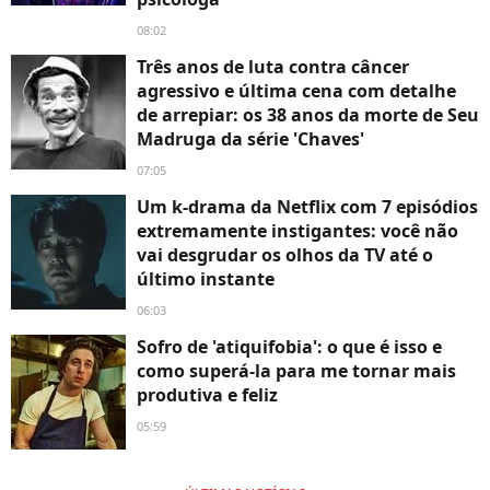
08:02
Três anos de luta contra câncer
agressivo e última cena com detalhe
de arrepiar: os 38 anos da morte de Seu
Madruga da série 'Chaves'
07:05
Um k-drama da Netflix com 7 episódios
extremamente instigantes: você não
vai desgrudar os olhos da TV até o
último instante
06:03
Sofro de 'atiquifobia': o que é isso e
como superá-la para me tornar mais
produtiva e feliz
05:59