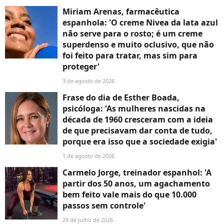
Miriam Arenas, farmacêutica
espanhola: 'O creme Nivea da lata azul
não serve para o rosto; é um creme
superdenso e muito oclusivo, que não
foi feito para tratar, mas sim para
proteger'
3 de agosto de 2026
Frase do dia de Esther Boada,
psicóloga: 'As mulheres nascidas na
década de 1960 cresceram com a ideia
de que precisavam dar conta de tudo,
porque era isso que a sociedade exigia'
1 de agosto de 2026
Carmelo Jorge, treinador espanhol: 'A
partir dos 50 anos, um agachamento
bem feito vale mais do que 10.000
passos sem controle'
29 de julho de 2026