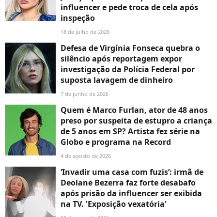
influencer e pede troca de cela após
inspeção
18 de julho de 2026
Defesa de Virgínia Fonseca quebra o
silêncio após reportagem expor
investigação da Polícia Federal por
suposta lavagem de dinheiro
7 de junho de 2026
Quem é Marco Furlan, ator de 48 anos
preso por suspeita de estupro a criança
de 5 anos em SP? Artista fez série na
Globo e programa na Record
4 de agosto de 2026
‘Invadir uma casa com fuzis’: irmã de
Deolane Bezerra faz forte desabafo
após prisão da influencer ser exibida
na TV. 'Exposição vexatória'