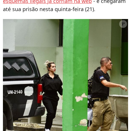
esquemas ilegais já corriam na web
- e chegaram
até sua prisão nesta quinta-feira (21).