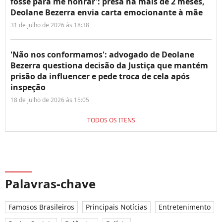
fosse para me honrar': presa há mais de 2 meses,
Deolane Bezerra envia carta emocionante à mãe
31 de julho de 2026 às 18:38
'Não nos conformamos': advogado de Deolane
Bezerra questiona decisão da Justiça que mantém
prisão da influencer e pede troca de cela após
inspeção
18 de julho de 2026 às 15:05
TODOS OS ITENS
Palavras-chave
Famosos Brasileiros
Principais Notícias
Entretenimento