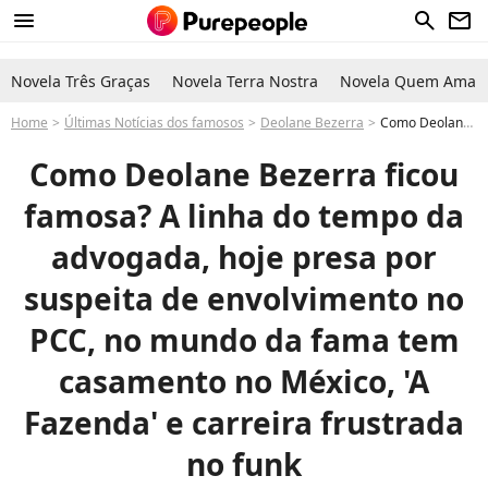
menu
search
newsletter
Novela Três Graças
Novela Terra Nostra
Novela Quem Ama C
Home
Últimas Notícias dos famosos
Deolane Bezerra
Como Deolane Bezerra ficou famosa? A linha do tempo da advogada, hoje presa, tem casamento no México, 'A Fazenda' e carreira frustrada no funk
Como Deolane Bezerra ficou
famosa? A linha do tempo da
advogada, hoje presa por
suspeita de envolvimento no
PCC, no mundo da fama tem
casamento no México, 'A
Fazenda' e carreira frustrada
no funk