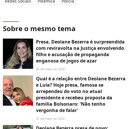
Redes Sociais
Polêmica
Polícia
Sobre o mesmo tema
Presa, Deolane Bezerra é surpreendida
com reviravolta na Justiça envolvendo
filho e acusação de propaganda
enganosa de jogos de azar
26 de maio de 2026
Qual é a relação entre Deolane Bezerra
e Lula? Hoje presa, famosa se
arrependeu do voto no atual
presidente e recebeu proposta da
família Bolsonaro: 'Não tenho
vergonha de falar'
21 de maio de 2026
Deolane Bezerra presa de novo: