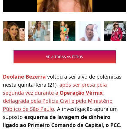
VEJA TODAS AS FOTOS
Deolane Bezerra
voltou a ser alvo de polêmicas
nesta quinta-feira (21),
após ser presa pela
segunda vez durante a
Operação Vérnix
,
deflagrada pela Polícia Civil e pelo Ministério
Público de São Paulo
. A investigação apura um
suposto
esquema de lavagem de dinheiro
ligado ao Primeiro Comando da Capital, o PCC
.