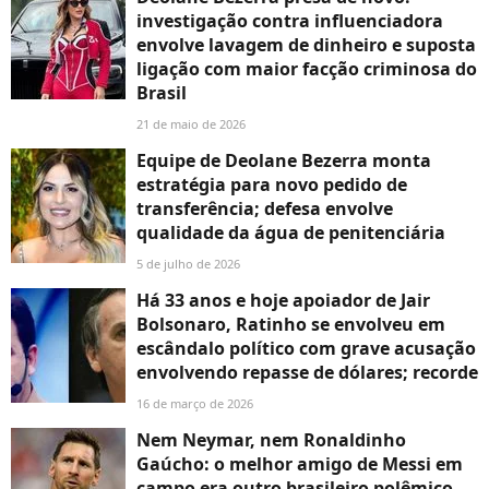
investigação contra influenciadora
envolve lavagem de dinheiro e suposta
ligação com maior facção criminosa do
Brasil
21 de maio de 2026
Equipe de Deolane Bezerra monta
estratégia para novo pedido de
transferência; defesa envolve
qualidade da água de penitenciária
5 de julho de 2026
Há 33 anos e hoje apoiador de Jair
Bolsonaro, Ratinho se envolveu em
escândalo político com grave acusação
envolvendo repasse de dólares; recorde
16 de março de 2026
Nem Neymar, nem Ronaldinho
Gaúcho: o melhor amigo de Messi em
campo era outro brasileiro polêmico,