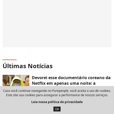
Últimas Notícias
Devorei esse documentário coreano da
Netflix em apenas uma noite: a
viciante caçada a um serial killer que
Caso você continue navegando no Purepeople, você aceita o uso de cookies.
assombrou o mundo nos anos 2000
Este site usa cookies para assegurar a performance de nossos serviços.
Leia nossa política de privacidade
13:47
OK
Sou apaixonado por bolo de milho e