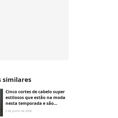
s similares
Cinco cortes de cabelo super
estilosos que estão na moda
nesta temporada e são
perfeitos para facilitar o dia a
2 de junho de 2026
dia