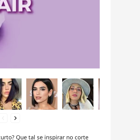
hevron_left
chevron_right
rto? Que tal se inspirar no corte