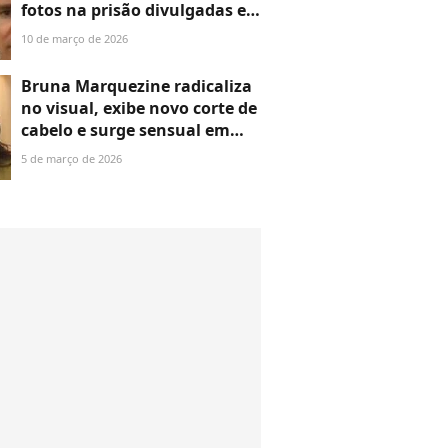
fotos na prisão divulgadas e
impressiona com visual
10 de março de 2026
irreconhecível. Veja antes e
depois!
Bruna Marquezine radicaliza
no visual, exibe novo corte de
cabelo e surge sensual em
fotos de 'topless'. Veja antes e
5 de março de 2026
depois!