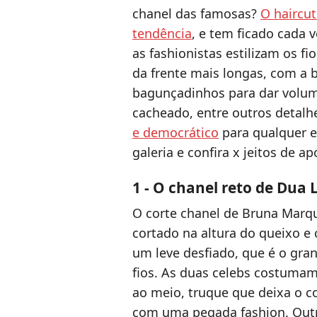
chanel das famosas?
O haircu
tendência
, e tem ficado cada 
as fashionistas estilizam os f
da frente mais longas, com a b
bagunçadinhos para dar volume
cacheado, entre outros detal
e democrático
para qualquer es
galeria e confira x jeitos de a
1 - O chanel reto de Dua
O corte chanel de Bruna Marqu
cortado na altura do queixo e
um leve desfiado, que é o gr
fios. As duas celebs costumam
ao meio, truque que deixa o 
com uma pegada fashion. Outr