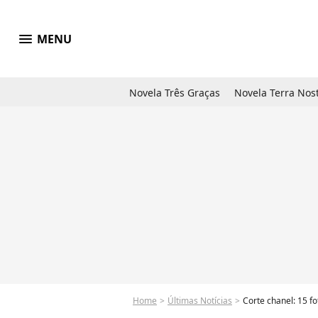
menu
MENU
Novela Três Graças
Novela Terra Nos
Home
Últimas Notícias
Corte chanel: 15 f