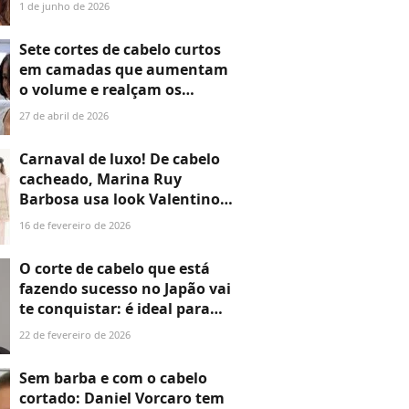
ficam muito bem e
1 de junho de 2026
rejuvenescem qualquer rosto
Sete cortes de cabelo curtos
em camadas que aumentam
o volume e realçam os
cabelos finos
27 de abril de 2026
Carnaval de luxo! De cabelo
cacheado, Marina Ruy
Barbosa usa look Valentino
de R$ 55 mil com plumas já
16 de fevereiro de 2026
esgotado no Brasil em
camarote no RJ; 15 fotos
O corte de cabelo que está
fazendo sucesso no Japão vai
te conquistar: é ideal para
cabelos finos e rejuvenesce o
22 de fevereiro de 2026
rosto instantaneamente
Sem barba e com o cabelo
cortado: Daniel Vorcaro tem