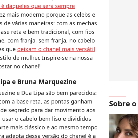
t é daqueles que será sempre
vez mais moderno porque as celebs e
ios de várias maneiras: com as mechas
ase reta e bem tradicional, com fios
, com franja, sem franja, no cabelo
hes que
deixam o chanel mais versátil
tilo de mulher. Inspire-se na nossa
postar no chanel!
 Lipa e Bruna Marquezine
ezine e Dua Lipa são bem parecidos:
 com a base reta, as pontas ganham
Sobre 
ande segredo para dar movimento aos
 usar o cabelo bem liso e divididos
corte mais clássico e ao mesmo tempo
a adepta dessa versão do chanel é a