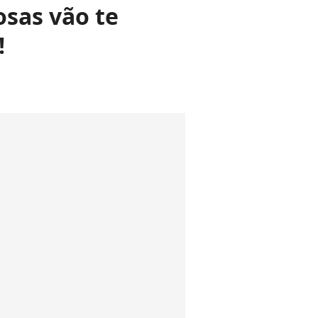
osas vão te
!