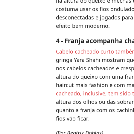
na altura do queixo e mechas 
costuma usar os fios ondulad
desconectadas e jogados para
efeito bem moderno.
4 - Franja acompanha ch
Cabelo cacheado curto també
gringa Yara Shahi mostram qu
nos cabelos cacheados e cres
altura do queixo com uma fra
haircut mais fashion e com m
cacheado, inclusive, tem sido 
altura dos olhos ou das sobran
quanto a franja com os cachin
fios vão ficar.
(Por Beatriz Doblas)