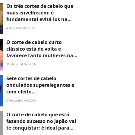
Os três cortes de cabelo que
mais envelhecem: é
fundamental evitá-los na
casa dos 20 e 30
4 de julho de 2026
O corte de cabelo curto
clássico está de volta e
favorece tanto mulheres na
faixa dos 40 quanto dos 50
15 de abril de 2026
anos
Sete cortes de cabelo
ondulados superelegantes e
com efeito
antienvelhecimento para os
3 de junho de 2026
dias de Outono-Inverno em
2026
O corte de cabelo que está
fazendo sucesso no Japão vai
te conquistar: é ideal para
cabelos finos e rejuvenesce o