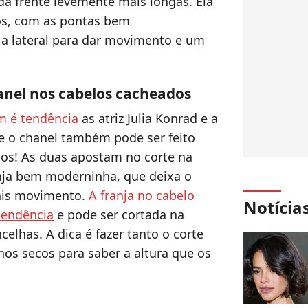
da frente levemente mais longas. Ela
os, com as pontas bem
 a lateral para dar movimento e um
anel nos cabelos cacheados
m é tendência
as atriz Julia Konrad e a
e o chanel também pode ser feito
pos! As duas apostam no corte na
nja bem moderninha, que deixa o
ais movimento.
A franja no cabelo
Notícia
tendência
e pode ser cortada na
celhas. A dica é fazer tanto o corte
hos secos para saber a altura que os