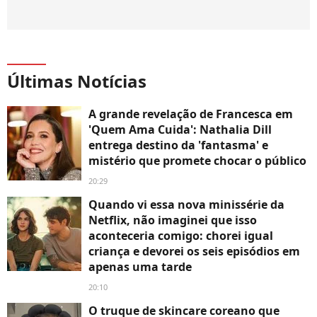
Últimas Notícias
A grande revelação de Francesca em
'Quem Ama Cuida': Nathalia Dill
entrega destino da 'fantasma' e
mistério que promete chocar o público
20:29
Quando vi essa nova minissérie da
Netflix, não imaginei que isso
aconteceria comigo: chorei igual
criança e devorei os seis episódios em
apenas uma tarde
20:10
O truque de skincare coreano que