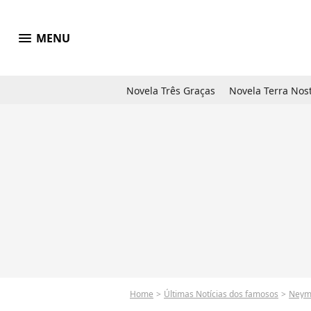
menu
MENU
Novela Três Graças
Novela Terra Nos
Home
Últimas Notícias dos famosos
Neym