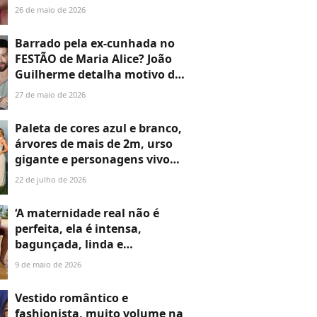
com 295 milhões de
26 de maio de 2026
visualizações no YouTube e #9
no Spotify volta atrair fãs:
Barrado pela ex-cunhada no
'Não paro de ouvir'
FESTÃO de Maria Alice? João
Guilherme detalha motivo da
ausência no aniversário da
27 de maio de 2026
sobrinha, filha de Virgínia e
Zé Felipe: 'Não fui...'
Paleta de cores azul e branco,
árvores de mais de 2m, urso
gigante e personagens vivos:
chá de bebê do filho de
22 de julho de 2026
Endrick e Gabriely
impressiona; casal revela o
‘A maternidade real não é
nome do menino com a 11ª
perfeita, ela é intensa,
letra do alfabeto
bagunçada, linda e
cansativa’: Carol Peixinho
9 de maio de 2026
detalha cotidiano ‘desafiador
e transformador’ do 1º Dia
Vestido romântico e
das Mães com Bento, seu
fashionista, muito volume na