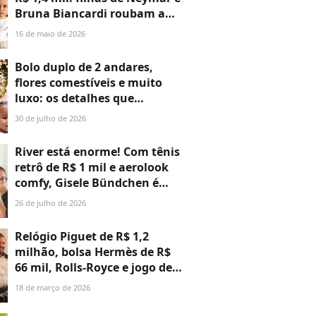
Bruna Biancardi roubam a
cena em festa de aniversário
16 de maio de 2026
de Vicky, filha de Roberto
Justus e Ana Paula Siebert.
Bolo duplo de 2 andares,
Fotos!
flores comestíveis e muito
luxo: os detalhes que
ninguém contou sobre a festa
30 de julho de 2026
conjunta de Mel e Helena,
filhas de Neymar com Bruna
River está enorme! Com tênis
Biancardi e Amanda
retrô de R$ 1 mil e aerolook
Kimberlly
comfy, Gisele Bündchen é
clicada com o filho de 1 ano e
26 de julho de 2026
5 meses em aeroporto do Rio.
Fotos!
Relógio Piguet de R$ 1,2
milhão, bolsa Hermès de R$
66 mil, Rolls-Royce e jogo de
jantar de R$ 45 mil: a longa
18 de março de 2026
lista de mimos de luxo de
Daniel Vorcaro para ex-noiva