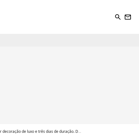
search
newsletter
oração de luxo e três dias de duração. Detalhes