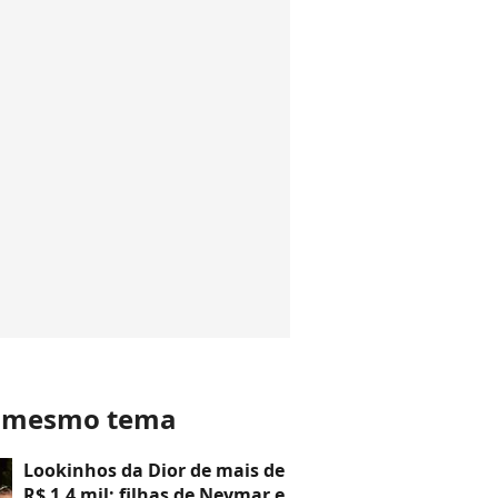
o mesmo tema
Lookinhos da Dior de mais de
R$ 1,4 mil: filhas de Neymar e