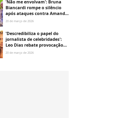
'Não me envolvam': Bruna
Biancardi rompe o silêncio
após ataques contra Amanda
Kimberlly, mãe de filha de
20 de março de 2026
Neymar, e expõe hate contra
as filhas
'Descredibiliza o papel do
jornalista de celebridades':
Leo Dias rebate provocação
de Bruna Biancardi após
20 de março de 2026
ataques às filhas de Neymar e
a Amanda Kimberlly