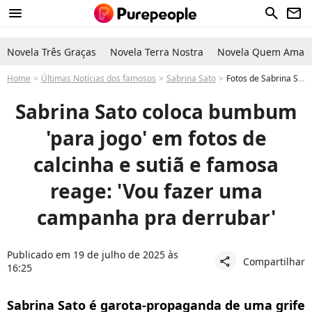
menu
search
newsletter
Novela Três Graças
Novela Terra Nostra
Novela Quem Ama C
Home
Últimas Notícias dos famosos
Sabrina Sato
Fotos de Sabrina Sato de calcinha e sutiã movimentam a web
Sabrina Sato coloca bumbum
'para jogo' em fotos de
calcinha e sutiã e famosa
reage: 'Vou fazer uma
campanha pra derrubar'
Publicado em 19 de julho de 2025 às
Compartilhar
share
16:25
Sabrina Sato é garota-propaganda de uma grife