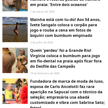
em praia: 'Entre dois oceanos'
1 de março de 2026
Mainha está com tu-do! Aos 54 anos,
Ivete Sangalo coloca o corpão para
jogo e rouba a cena em fotos de
biquíni com bumbum empinado
3 de julho de 2026
Quem 'perdeu' foi a Grande Rio!
Virgínia coloca o bumbum para jogo
em fio-dental na praia após ficar fora
do Desfile das Campeãs
19 de fevereiro de 2026
Fundadora de marca de moda de luxo,
esposa de Carlo Ancelotti faz rara
aparição na Sapucaí com o técnico da
seleção; empresária usa abadá
customizado e vibra com Sabrina Sato;
fotos!