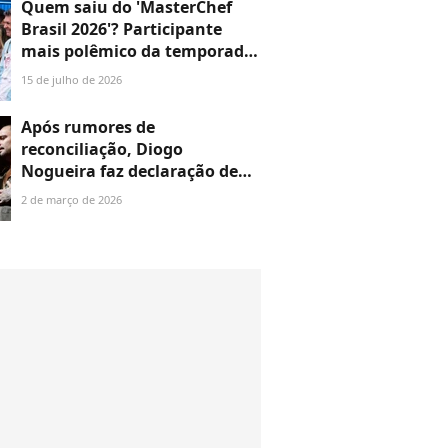
Quem saiu do 'MasterChef
Brasil 2026'? Participante
mais polêmico da temporada
é eliminado após pato
15 de julho de 2026
'borrachudo', e web
comemora: 'Finalmente'
Após rumores de
reconciliação, Diogo
Nogueira faz declaração de
amor para Paolla Oliveira em
2 de março de 2026
show: ‘Grande mulher’