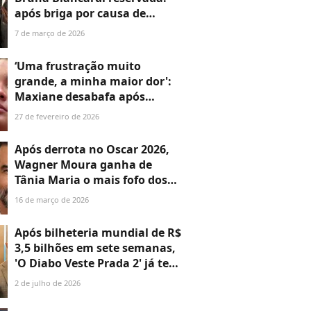
após briga por causa de
Neymar, influenciadoras se
7 de março de 2026
'esbarram' em Paris e
bastidores vêm à tona. Aos
‘Uma frustração muito
detalhes!
grande, a minha maior dor':
Maxiane desabafa após
perder apartamento
27 de fevereiro de 2026
conquistado no 'BBB 26'. O
que aconteceu?
Após derrota no Oscar 2026,
Wagner Moura ganha de
Tânia Maria o mais fofo dos
recados após vitória de
16 de março de 2026
Michael B. Jordan: 'Melhor do
que esse prêmio...'
Após bilheteria mundial de R$
3,5 bilhões em sete semanas,
'O Diabo Veste Prada 2' já tem
data de estreia no streaming
2 de julho de 2026
marcada; a boa notícia é que
será ainda este mês