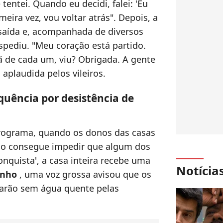
e tentei. Quando eu decidi, falei: 'Eu
meira vez, vou voltar atrás". Depois, a
saída e, acompanhada de diversos
espediu. "Meu coração está partido.
ã de cada um, viu? Obrigada. A gente
i aplaudida pelos vileiros.
quência por desistência de
rograma, quando os donos das casas
ão consegue impedir que algum dos
onquista', a casa inteira recebe uma
Notícia
inho
, uma voz grossa avisou que os
icarão sem água quente pelas
.