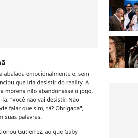
hã
ia abalada emocionalmente e, sem
ciou que iria desistir do reality. A
e a morena não abandonasse o jogo,
a. "Você não vai desistir. Não
Pode falar que sim, tá? Obrigada",
m suas palavras.
tionou Gutierrez, ao que Gaby