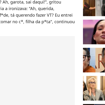
 Ah, garota, sai daqui!", gritou
a a ironizava: "Ah, querida,
f*de, tá querendo fazer VT? Eu entrei
omar no c*, filha da p*ta", continuou