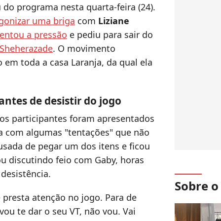
u do programa nesta quarta-feira (24).
gonizar uma briga
com
Liziane
entou a pressão
e pediu para sair do
 Sheherazade
. O movimento
em toda a casa Laranja, da qual ela
ntes de desistir do jogo
os participantes foram apresentados
ta com algumas "tentações" que não
usada de pegar um dos itens e ficou
bou discutindo feio com Gaby, horas
desistência.
Sobre 
e presta atenção no jogo. Para de
ou te dar o seu VT, não vou. Vai