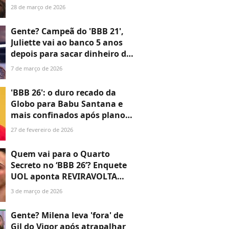
tarde mostra disputa
28 de março de 2026
acirradíssima entre brothers;
aos números
Gente? Campeã do 'BBB 21',
Juliette vai ao banco 5 anos
depois para sacar dinheiro do
programa e se CHOCA com
7 de março de 2026
valor: 'Só...'
'BBB 26': o duro recado da
Globo para Babu Santana e
mais confinados após plano
do ator para expulsar Ana
27 de fevereiro de 2026
Paula Renault
Quem vai para o Quarto
Secreto no ‘BBB 26’? Enquete
UOL aponta REVIRAVOLTA
após briga de Ana Paula e
3 de março de 2026
Babu e mudança em
dinâmica do Paredão Falso
Gente? Milena leva 'fora' de
Gil do Vigor após atrapalhar