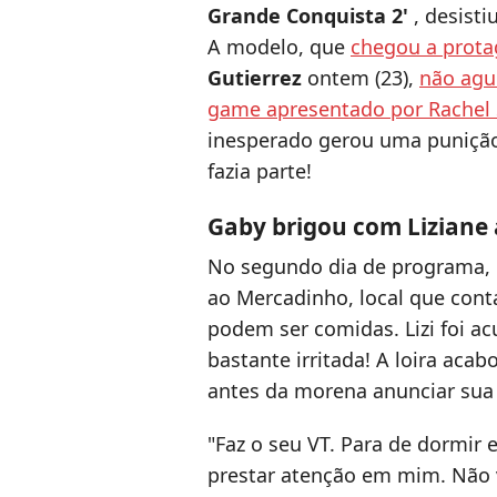
Grande Conquista 2'
, desisti
A modelo, que
chegou a prota
Gutierrez
ontem (23),
não agu
game apresentado por Rachel
inesperado gerou uma punição 
fazia parte!
Gaby brigou com Liziane a
No segundo dia de programa, 
ao Mercadinho, local que con
podem ser comidas. Lizi foi ac
bastante irritada! A loira aca
antes da morena anunciar sua 
"Faz o seu VT. Para de dormir 
prestar atenção em mim. Não v