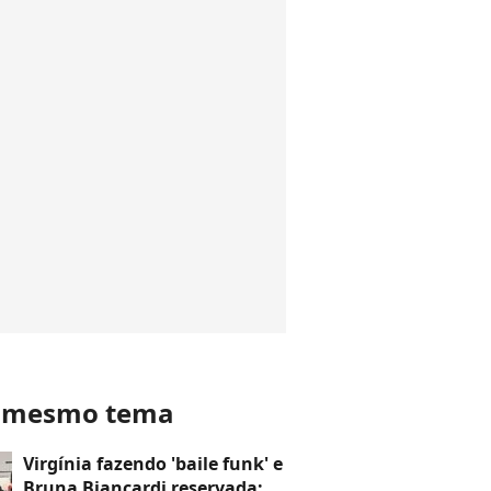
o mesmo tema
Virgínia fazendo 'baile funk' e
Bruna Biancardi reservada: