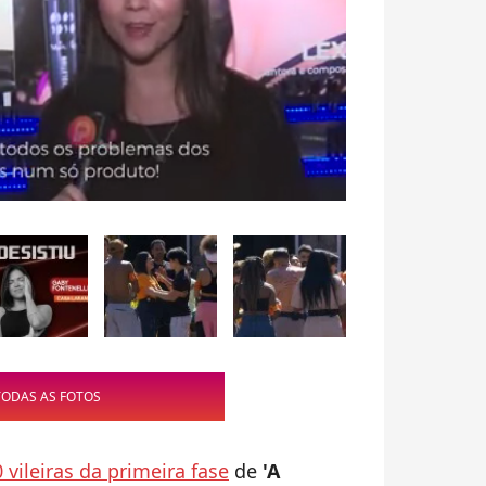
TODAS AS FOTOS
vileiras da primeira fase
de
'A