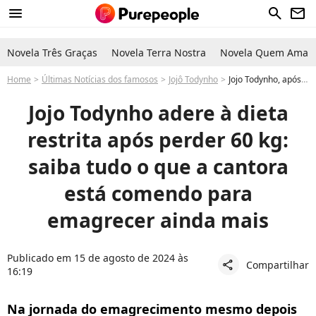
menu
search
newsletter
Novela Três Graças
Novela Terra Nostra
Novela Quem Ama C
Home
Últimas Notícias dos famosos
Jojô Todynho
Jojo Todynho, após perder 60 kg, começa nova dieta restrita: saiba TUDO o que a cantora está comendo para emagrecer
Jojo Todynho adere à dieta
restrita após perder 60 kg:
saiba tudo o que a cantora
está comendo para
emagrecer ainda mais
Publicado em 15 de agosto de 2024 às
Compartilhar
share
16:19
Na jornada do emagrecimento mesmo depois