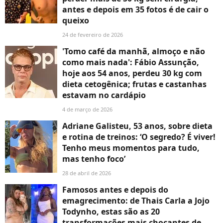
antes e depois em 35 fotos é de cair o
queixo
24 de fevereiro de 2026
'Tomo café da manhã, almoço e não
como mais nada': Fábio Assunção,
hoje aos 54 anos, perdeu 30 kg com
dieta cetogênica; frutas e castanhas
estavam no cardápio
4 de março de 2026
Adriane Galisteu, 53 anos, sobre dieta
e rotina de treinos: ‘O segredo? É viver!
Tenho meus momentos para tudo,
mas tenho foco’
28 de abril de 2026
Famosos antes e depois do
emagrecimento: de Thais Carla a Jojo
Todynho, estas são as 20
transformações mais chocantes de