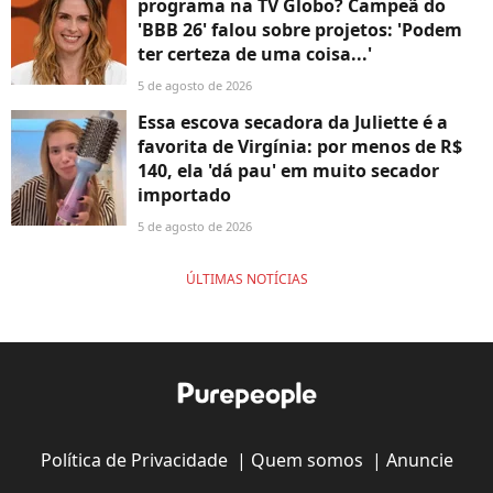
programa na TV Globo? Campeã do
'BBB 26' falou sobre projetos: 'Podem
ter certeza de uma coisa...'
5 de agosto de 2026
Essa escova secadora da Juliette é a
favorita de Virgínia: por menos de R$
140, ela 'dá pau' em muito secador
importado
5 de agosto de 2026
ÚLTIMAS NOTÍCIAS
Política de Privacidade
|
Quem somos
|
Anuncie