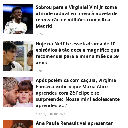
Sobrou para a Virginia! Vini Jr. toma
atitude radical em meio à novela de
renovação de milhões com o Real
Madrid
06:58
Hoje na Netflix: esse k-drama de 10
episódios é tão doce e magnífico que
recomendei para a minha mãe de 59
anos
06:03
Após polêmica com caçula, Virgínia
Fonseca exibe o que Maria Alice
aprendeu com Zé Felipe e se
surpreende: 'Nossa mini adolescente
aprendeu a...'
5 de agosto de 2026
Ana Paula Renault vai apresentar