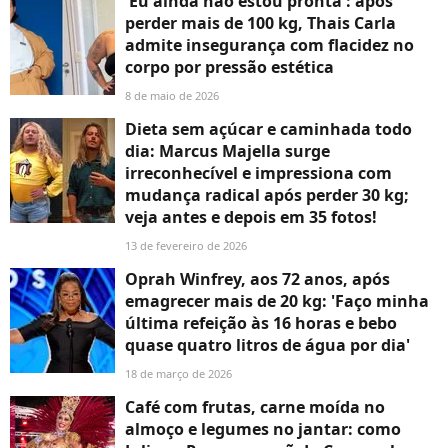
'Eu ainda não estou pronta': após
perder mais de 100 kg, Thais Carla
admite insegurança com flacidez no
corpo por pressão estética
8 de maio de 2026
Dieta sem açúcar e caminhada todo
dia: Marcus Majella surge
irreconhecível e impressiona com
mudança radical após perder 30 kg;
veja antes e depois em 35 fotos!
13 de fevereiro de 2026
Oprah Winfrey, aos 72 anos, após
emagrecer mais de 20 kg: 'Faço minha
última refeição às 16 horas e bebo
quase quatro litros de água por dia'
18 de março de 2026
Café com frutas, carne moída no
almoço e legumes no jantar: como