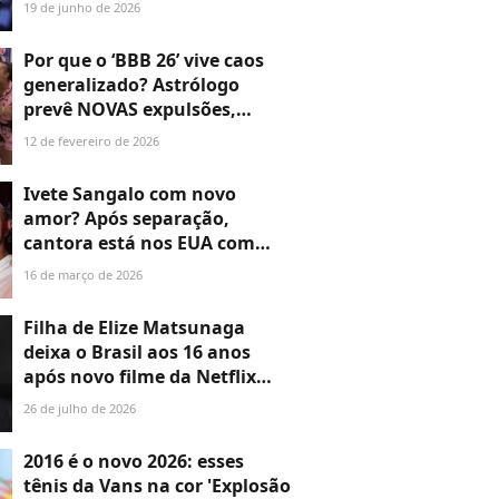
financeiro dos EUA que
19 de junho de 2026
investiu na conquista da atriz
e agora é apontado como
Por que o ‘BBB 26’ vive caos
novo affair
generalizado? Astrólogo
prevê NOVAS expulsões,
explica tensão no jogo,
12 de fevereiro de 2026
aponta novas rivalidades e
briga física: 'Revolta'
Ivete Sangalo com novo
amor? Após separação,
cantora está nos EUA com
empresário recém-separado e
16 de março de 2026
natural de Florianópolis;
conheça!
Filha de Elize Matsunaga
deixa o Brasil aos 16 anos
após novo filme da Netflix
sobre o crime
26 de julho de 2026
2016 é o novo 2026: esses
tênis da Vans na cor 'Explosão