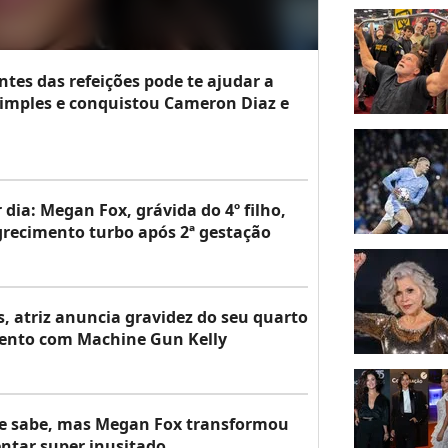
tes das refeições pode te ajudar a
simples e conquistou Cameron Diaz e
dia: Megan Fox, grávida do 4º filho,
grecimento turbo após 2ª gestação
, atriz anuncia gravidez do seu quarto
amento com Machine Gun Kelly
nte sabe, mas Megan Fox transformou
ntar super inusitado