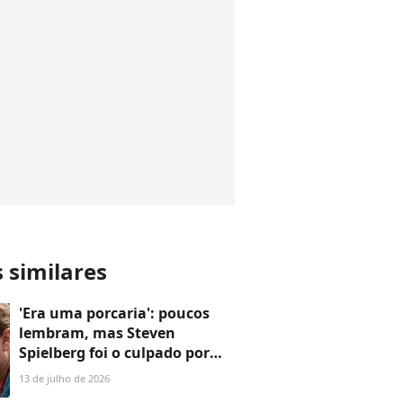
s similares
'Era uma porcaria': poucos
lembram, mas Steven
Spielberg foi o culpado por
um detalhe em 'Jurassic Park'
13 de julho de 2026
que rendeu duras críticas a