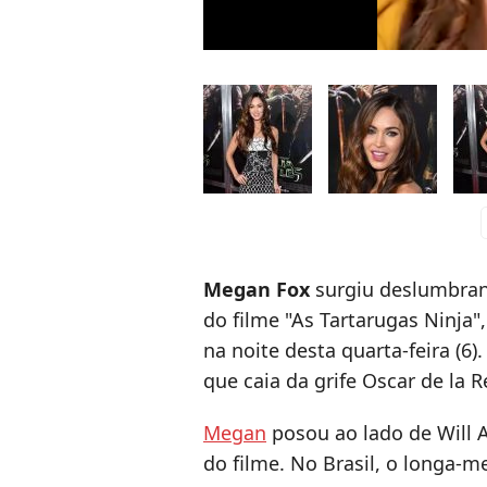
c
Megan Fox
surgiu deslumbran
do filme "As Tartarugas Ninja
na noite desta quarta-feira (6)
que caia da grife Oscar de la R
Megan
posou ao lado de Will 
do filme. No Brasil, o longa-m