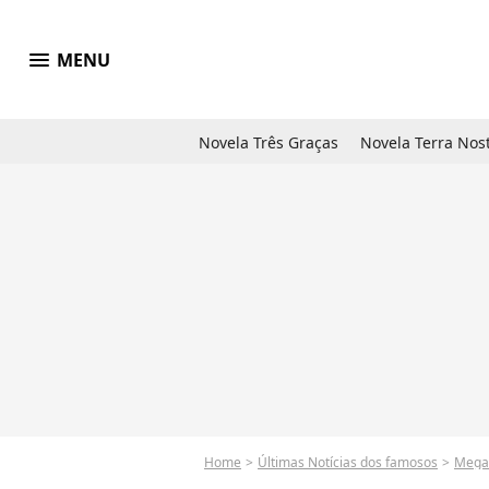
menu
MENU
Novela Três Graças
Novela Terra Nos
Home
Últimas Notícias dos famosos
Mega