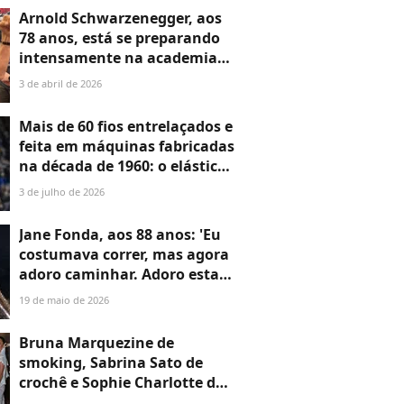
Sam Neill
Arnold Schwarzenegger, aos
78 anos, está se preparando
intensamente na academia
para a sequência de 'Conan, o
3 de abril de 2026
Bárbaro'
Mais de 60 fios entrelaçados e
feita em máquinas fabricadas
na década de 1960: o elástico
usado por Erling Haaland no
3 de julho de 2026
cabelo loiro mistura design
escandinavo e expertise da
Jane Fonda, aos 88 anos: 'Eu
Coréia do Sul
costumava correr, mas agora
adoro caminhar. Adoro estar
ao ar livre, na floresta'
19 de maio de 2026
Bruna Marquezine de
smoking, Sabrina Sato de
crochê e Sophie Charlotte de
decote profundo! +50 looks de