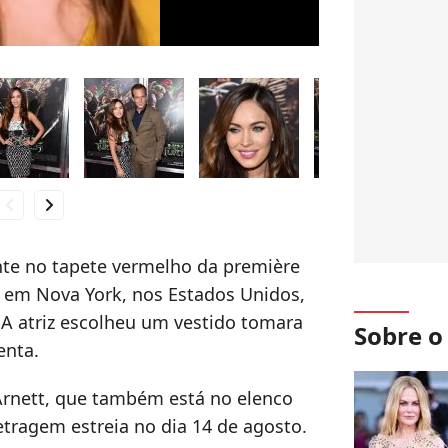
hevron_left
chevron_right
te no tapete vermelho da première
", em Nova York, nos Estados Unidos,
. A atriz escolheu um vestido tomara
Sobre 
enta.
Arnett, que também está no elenco
etragem estreia no dia 14 de agosto.