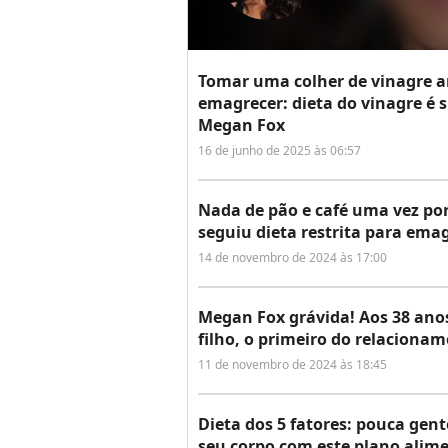
Tomar uma colher de vinagre an
emagrecer: dieta do vinagre é 
Megan Fox
16 de junho de 2025 às 06:57
Nada de pão e café uma vez por 
seguiu dieta restrita para ema
14 de novembro de 2024 às 17:00
Megan Fox grávida! Aos 38 anos
filho, o primeiro do relacion
11 de novembro de 2024 às 18:45
Dieta dos 5 fatores: pouca ge
seu corpo com este plano alime