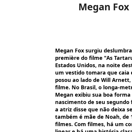
Megan Fox d
Megan Fox surgiu deslumbra
première do filme "As Tartar
Estados Unidos, na noite dest
um vestido tomara que caia 
posou ao lado de Will Arnet
filme. No Brasil, o longa-met
Megan exibiu sua boa forma 
nascimento de seu segundo fi
a atriz disse que não deixa se
também é mãe de Noah, de 1 
filmes. Com filmes, há um c
linear e há uma história clar