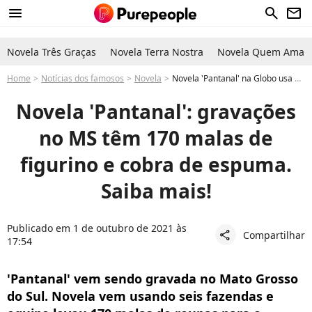
menu
search
newsletter
Novela Três Graças
Novela Terra Nostra
Novela Quem Ama C
Home
Notícias dos famosos
Novela
Novela 'Pantanal' na Globo usa 170 malas de roupas no MS. Mais!
Novela 'Pantanal': gravações
no MS têm 170 malas de
figurino e cobra de espuma.
Saiba mais!
Publicado em 1 de outubro de 2021 às
Compartilhar
share
17:54
'Pantanal' vem sendo gravada no Mato Grosso
do Sul. Novela vem usando seis fazendas e