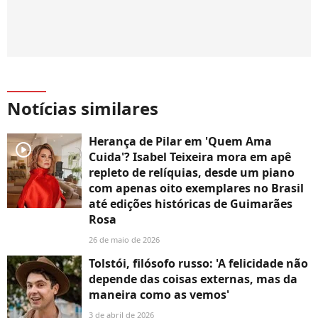
Notícias similares
Herança de Pilar em 'Quem Ama
player2
Cuida'? Isabel Teixeira mora em apê
repleto de relíquias, desde um piano
com apenas oito exemplares no Brasil
até edições históricas de Guimarães
Rosa
26 de maio de 2026
Tolstói, filósofo russo: 'A felicidade não
depende das coisas externas, mas da
maneira como as vemos'
3 de abril de 2026