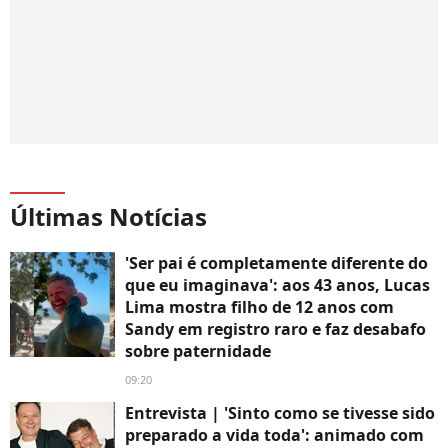
Últimas Notícias
'Ser pai é completamente diferente do
que eu imaginava': aos 43 anos, Lucas
Lima mostra filho de 12 anos com
Sandy em registro raro e faz desabafo
sobre paternidade
09:20
Entrevista | 'Sinto como se tivesse sido
preparado a vida toda': animado com