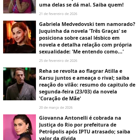
uma delas se dá mal. Saiba quem!
21 de fevereiro de 2026
Gabriela Medvedovski tem namorado?
Juquinha da novela 'Três Graças' se
posiciona sobre casal lésbico em
novela e detalha relação com própria
sexualidade: 'Me entendo como...'
25 de fevereiro de 2026
Reha se revolta ao flagrar Atilla e
Karsu juntos e ameaça o rival; saiba
reação do vilão: resumo do capitulo de
segunda-feira (23/03) da novela
'Coração de Mãe'
20 de março de 2026
Giovanna Antonelli é cobrada na
Justiça do Rio por prefeitura de
Petrópolis após IPTU atrasado; saiba
valor da dívida