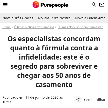
menu
search
newsletter
Novela Três Graças
Novela Terra Nostra
Novela Quem Ama C
Home
Últimas Notícias dos famosos
Últimas Notícias sobre bem-estar-
Os especialistas concordam
quanto à fórmula contra a
infidelidade: este é o
segredo para sobreviver e
chegar aos 50 anos de
casamento
Publicado em 11 de junho de 2026 às
Compartilhar
share
10:53