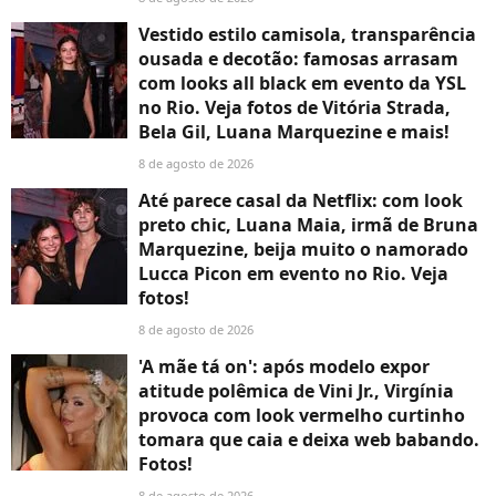
Vestido estilo camisola, transparência
ousada e decotão: famosas arrasam
com looks all black em evento da YSL
no Rio. Veja fotos de Vitória Strada,
Bela Gil, Luana Marquezine e mais!
8 de agosto de 2026
Até parece casal da Netflix: com look
preto chic, Luana Maia, irmã de Bruna
Marquezine, beija muito o namorado
Lucca Picon em evento no Rio. Veja
fotos!
8 de agosto de 2026
'A mãe tá on': após modelo expor
atitude polêmica de Vini Jr., Virgínia
provoca com look vermelho curtinho
tomara que caia e deixa web babando.
Fotos!
8 de agosto de 2026