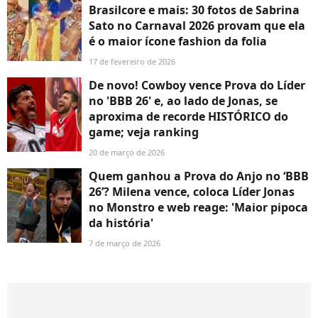
Brasilcore e mais: 30 fotos de Sabrina
Sato no Carnaval 2026 provam que ela
é o maior ícone fashion da folia
17 de fevereiro de 2026
De novo! Cowboy vence Prova do Líder
no 'BBB 26' e, ao lado de Jonas, se
aproxima de recorde HISTÓRICO do
game; veja ranking
20 de março de 2026
Quem ganhou a Prova do Anjo no ‘BBB
26’? Milena vence, coloca Líder Jonas
no Monstro e web reage: 'Maior pipoca
da história'
7 de março de 2026