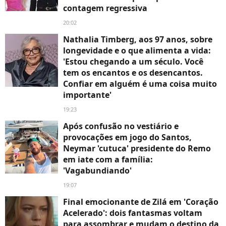
contagem regressiva
20:02
Nathalia Timberg, aos 97 anos, sobre
longevidade e o que alimenta a vida:
'Estou chegando a um século. Você
tem os encantos e os desencantos.
Confiar em alguém é uma coisa muito
importante'
19:23
Após confusão no vestiário e
provocações em jogo do Santos,
Neymar 'cutuca' presidente do Remo
em iate com a família:
'Vagabundiando'
19:07
Final emocionante de Zilá em 'Coração
Acelerado': dois fantasmas voltam
para assombrar e mudam o destino da