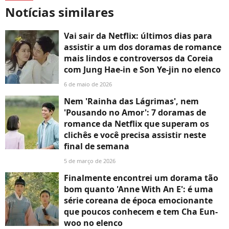
Notícias similares
Vai sair da Netflix: últimos dias para
assistir a um dos doramas de romance
mais lindos e controversos da Coreia
com Jung Hae-in e Son Ye-jin no elenco
6 de maio de 2026
Nem 'Rainha das Lágrimas', nem
'Pousando no Amor': 7 doramas de
romance da Netflix que superam os
clichês e você precisa assistir neste
final de semana
5 de março de 2026
Finalmente encontrei um dorama tão
bom quanto 'Anne With An E': é uma
série coreana de época emocionante
que poucos conhecem e tem Cha Eun-
woo no elenco