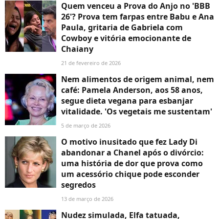
Quem venceu a Prova do Anjo no 'BBB
26'? Prova tem farpas entre Babu e Ana
Paula, gritaria de Gabriela com
Cowboy e vitória emocionante de
Chaiany
21 de fevereiro de 2026
Nem alimentos de origem animal, nem
café: Pamela Anderson, aos 58 anos,
segue dieta vegana para esbanjar
vitalidade. 'Os vegetais me sustentam'
5 de março de 2026
O motivo inusitado que fez Lady Di
abandonar a Chanel após o divórcio:
uma história de dor que prova como
um acessório chique pode esconder
segredos
13 de março de 2026
Nudez simulada, Elfa tatuada,