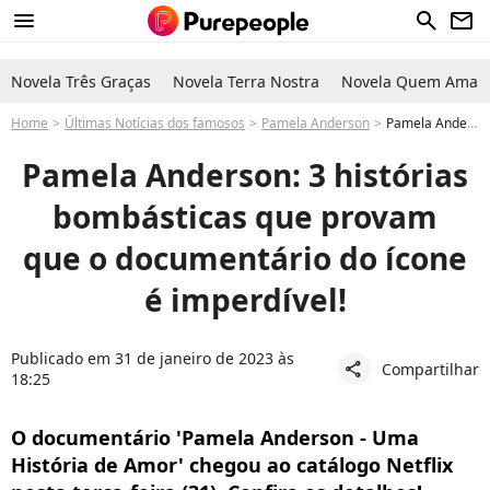
menu
search
newsletter
Novela Três Graças
Novela Terra Nostra
Novela Quem Ama C
Home
Últimas Notícias dos famosos
Pamela Anderson
Pamela Anderson, aos 55 anos, lança documentário 'Uma História de Amor' na Netflix. Saiba histórias polêmicas e veja fotos
Pamela Anderson: 3 histórias
bombásticas que provam
que o documentário do ícone
é imperdível!
Publicado em 31 de janeiro de 2023 às
Compartilhar
share
18:25
O documentário 'Pamela Anderson - Uma
História de Amor' chegou ao catálogo Netflix