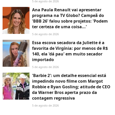
5 de agosto de 2026
Ana Paula Renault vai apresentar
programa na TV Globo? Campeã do
'BBB 26' falou sobre projetos: 'Podem
ter certeza de uma coisa...'
5 de agosto de 2026
Essa escova secadora da Juliette é a
favorita de Virgínia: por menos de R$
140, ela 'dá pau' em muito secador
importado
5 de agosto de 2026
'Barbie 2': um detalhe essencial está
impedindo novo filme com Margot
Robbie e Ryan Gosling; atitude de CEO
da Warner Bros aperta prazo da
contagem regressiva
5 de agosto de 2026