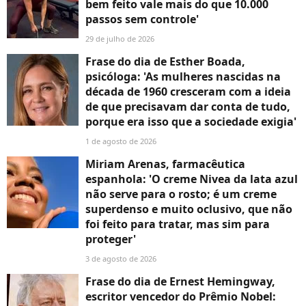
bem feito vale mais do que 10.000
passos sem controle'
29 de julho de 2026
Frase do dia de Esther Boada,
psicóloga: 'As mulheres nascidas na
década de 1960 cresceram com a ideia
de que precisavam dar conta de tudo,
porque era isso que a sociedade exigia'
1 de agosto de 2026
Miriam Arenas, farmacêutica
espanhola: 'O creme Nivea da lata azul
não serve para o rosto; é um creme
superdenso e muito oclusivo, que não
foi feito para tratar, mas sim para
proteger'
3 de agosto de 2026
Frase do dia de Ernest Hemingway,
escritor vencedor do Prêmio Nobel: