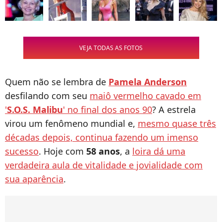
VEJA TODAS AS FOTOS
Quem não se lembra de
Pamela Anderson
desfilando com seu
maiô vermelho cavado em
'
S.O.S. Malibu
' no final dos anos 90
? A estrela
virou um fenômeno mundial e,
mesmo quase três
décadas depois, continua fazendo um imenso
sucesso
. Hoje com
58 anos
, a
loira dá uma
verdadeira aula de vitalidade e jovialidade com
sua aparência
.