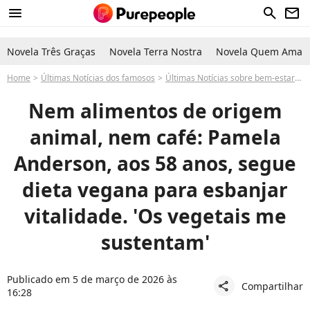
menu
search
newsletter
Novela Três Graças
Novela Terra Nostra
Novela Quem Ama C
Home
Últimas Notícias dos famosos
Últimas Notícias sobre bem-estar-
Nem alimentos de origem
animal, nem café: Pamela
Anderson, aos 58 anos, segue
dieta vegana para esbanjar
vitalidade. 'Os vegetais me
sustentam'
Publicado em 5 de março de 2026 às
Compartilhar
share
16:28