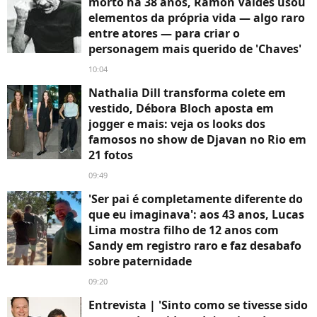
morto há 38 anos, Ramón Valdés usou
elementos da própria vida — algo raro
entre atores — para criar o
personagem mais querido de 'Chaves'
10:04
Nathalia Dill transforma colete em
vestido, Débora Bloch aposta em
jogger e mais: veja os looks dos
famosos no show de Djavan no Rio em
21 fotos
09:49
'Ser pai é completamente diferente do
que eu imaginava': aos 43 anos, Lucas
Lima mostra filho de 12 anos com
Sandy em registro raro e faz desabafo
sobre paternidade
09:20
Entrevista | 'Sinto como se tivesse sido