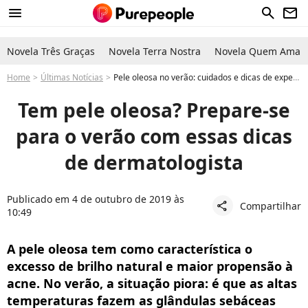
menu
search
newsletter
Novela Três Graças
Novela Terra Nostra
Novela Quem Ama C
Home
Últimas Notícias
Pele oleosa no verão: cuidados e dicas de expert para evitar o aumento da oleosidade
Tem pele oleosa? Prepare-se
para o verão com essas dicas
de dermatologista
Publicado em 4 de outubro de 2019 às
Compartilhar
share
10:49
A pele oleosa tem como característica o
excesso de brilho natural e maior propensão à
acne. No verão, a situação piora: é que as altas
temperaturas fazem as glândulas sebáceas