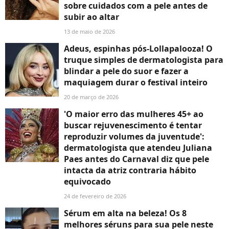
sobre cuidados com a pele antes de
subir ao altar
13 de maio de 2026
Adeus, espinhas pós-Lollapalooza! O
truque simples de dermatologista para
blindar a pele do suor e fazer a
maquiagem durar o festival inteiro
20 de março de 2026
'O maior erro das mulheres 45+ ao
buscar rejuvenescimento é tentar
reproduzir volumes da juventude':
dermatologista que atendeu Juliana
Paes antes do Carnaval diz que pele
intacta da atriz contraria hábito
equivocado
24 de fevereiro de 2026
Sérum em alta na beleza! Os 8
melhores séruns para sua pele neste