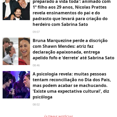
preparado a vida toda': animado com
1º filho aos 29 anos, Nicolas Prattes
revela ensinamentos do pai e do
padrasto que levará para criação do
herdeiro com Sabrina Sato
09:07
Bruna Marquezine perde a discrição
com Shawn Mendes: atriz faz
declaração apaixonada, entrega
apelido fofo e 'derrete' até Sabrina Sato
08:46
A psicologia revela: muitas pessoas
tentam reconciliação no Dia dos Pais,
mas podem acabar se machucando.
'Existe uma expectativa cultural', diz
psicóloga
08:02
ÚLTIMAS NOTÍCIAS