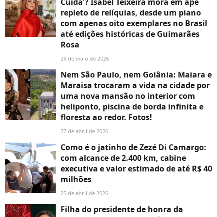
Cuida'? Isabel Teixeira mora em apê
repleto de relíquias, desde um piano
com apenas oito exemplares no Brasil
até edições históricas de Guimarães
Rosa
26 de maio de 2026
Nem São Paulo, nem Goiânia: Maiara e
Maraisa trocaram a vida na cidade por
uma nova mansão no interior com
heliponto, piscina de borda infinita e
floresta ao redor. Fotos!
27 de abril de 2026
Como é o jatinho de Zezé Di Camargo:
com alcance de 2.400 km, cabine
executiva e valor estimado de até R$ 40
milhões
25 de abril de 2026
Filha do presidente de honra da