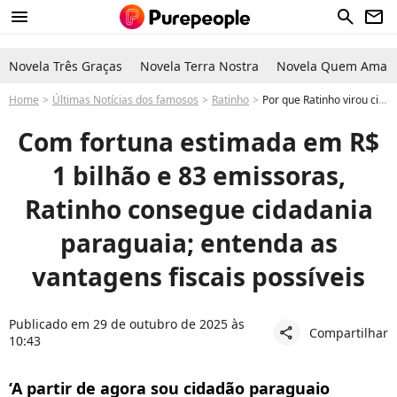
menu
search
newsletter
Novela Três Graças
Novela Terra Nostra
Novela Quem Ama C
Home
Últimas Notícias dos famosos
Ratinho
Por que Ratinho virou cidadão do Paraguai? Entenda as vantagens para o apresentador, dono de fortuna de R$ 1 bilhão
Com fortuna estimada em R$
1 bilhão e 83 emissoras,
Ratinho consegue cidadania
paraguaia; entenda as
vantagens fiscais possíveis
Publicado em 29 de outubro de 2025 às
Compartilhar
share
10:43
‘A partir de agora sou cidadão paraguaio