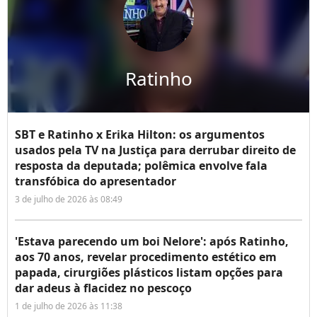
Ratinho
SBT e Ratinho x Erika Hilton: os argumentos
usados pela TV na Justiça para derrubar direito de
resposta da deputada; polêmica envolve fala
transfóbica do apresentador
3 de julho de 2026 às 08:49
'Estava parecendo um boi Nelore': após Ratinho,
aos 70 anos, revelar procedimento estético em
papada, cirurgiões plásticos listam opções para
dar adeus à flacidez no pescoço
1 de julho de 2026 às 11:38