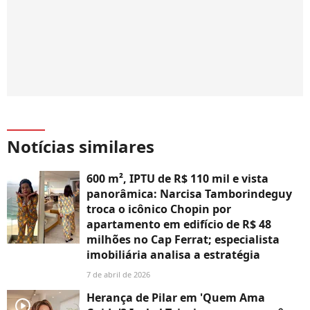
Notícias similares
600 m², IPTU de R$ 110 mil e vista
panorâmica: Narcisa Tamborindeguy
troca o icônico Chopin por
apartamento em edifício de R$ 48
milhões no Cap Ferrat; especialista
imobiliária analisa a estratégia
7 de abril de 2026
Herança de Pilar em 'Quem Ama
player2