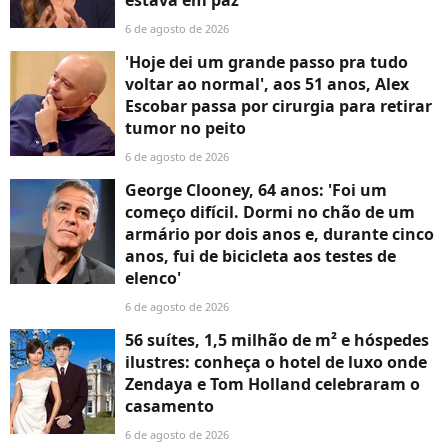
estava em paz'
6 de agosto de 2026
'Hoje dei um grande passo pra tudo
voltar ao normal', aos 51 anos, Alex
Escobar passa por cirurgia para retirar
tumor no peito
6 de agosto de 2026
George Clooney, 64 anos: 'Foi um
começo difícil. Dormi no chão de um
armário por dois anos e, durante cinco
anos, fui de bicicleta aos testes de
elenco'
6 de agosto de 2026
56 suítes, 1,5 milhão de m² e hóspedes
ilustres: conheça o hotel de luxo onde
Zendaya e Tom Holland celebraram o
casamento
6 de agosto de 2026