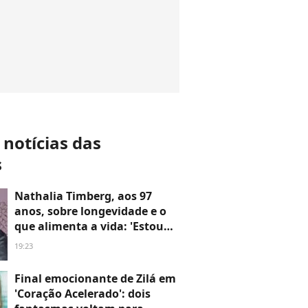
 notícias das
s
Nathalia Timberg, aos 97
anos, sobre longevidade e o
que alimenta a vida: 'Estou
chegando a um século. Você
19:23
tem os encantos e os
desencantos. Confiar em
Final emocionante de Zilá em
alguém é uma coisa muito
'Coração Acelerado': dois
importante'