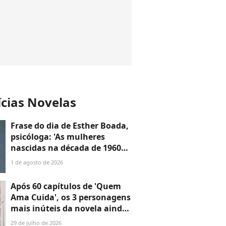
ícias Novelas
Frase do dia de Esther Boada,
psicóloga: 'As mulheres
nascidas na década de 1960
cresceram com a ideia de que
1 de agosto de 2026
precisavam dar conta de
tudo, porque era isso que a
Após 60 capítulos de 'Quem
sociedade exigia'
Ama Cuida', os 3 personagens
mais inúteis da novela ainda
não disseram a que vieram —
29 de julho de 2026