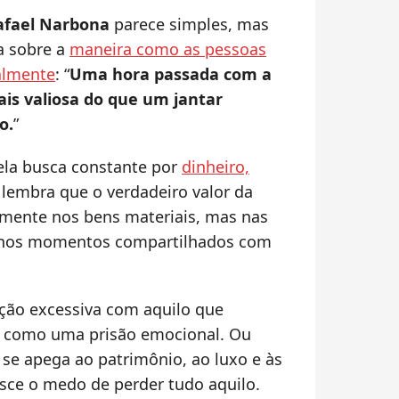
afael Narbona
parece simples, mas
a sobre a
maneira como as pessoas
almente
: “
Uma hora passada com a
is valiosa do que um jantar
o.
”
la busca constante por
dinheiro,
 lembra que o verdadeiro valor da
amente nos bens materiais, mas nas
e nos momentos compartilhados com
ão excessiva com aquilo que
 como uma prisão emocional. Ou
se apega ao patrimônio, ao luxo e às
esce o medo de perder tudo aquilo.