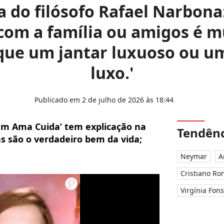
a do filósofo Rafael Narbon
com a família ou amigos é m
 que um jantar luxuoso ou um
luxo.'
Publicado em 2 de julho de 2026 às 18:44
em Ama Cuida’ tem explicação na
Tendênc
s são o verdadeiro bem da vida;
Neymar
A
Cristiano Ro
Virgínia Fon