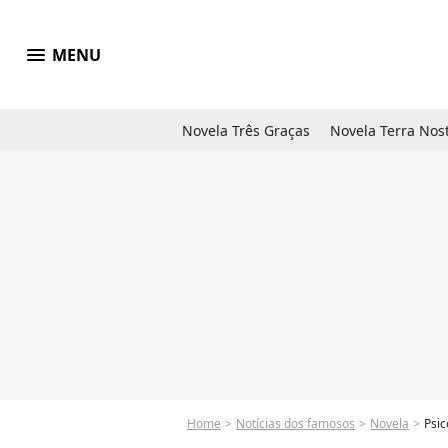
menu
MENU
Novela Três Graças
Novela Terra Nos
Home
Notícias dos famosos
Novela
Psico