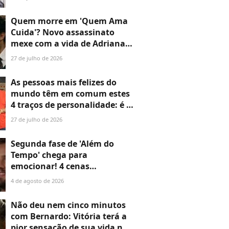
o último é o maior
desperdício
Quem morre em 'Quem Ama
Cuida'? Novo assassinato
mexe com a vida de Adriana e
deixa Pedro de queixo caído
27 de julho de 2026
As pessoas mais felizes do
mundo têm em comum estes
4 traços de personalidade: é o
que revela Estudo de Oxford
27 de julho de 2026
com quase 80 mil pessoas de
76 países
Segunda fase de 'Além do
Tempo' chega para
emocionar! 4 cenas
marcantes do primeiro
4 de agosto de 2026
capítulo provam que a novela
não perde o fôlego
Não deu nem cinco minutos
com Bernardo: Vitória terá a
pior sensação de sua vida na