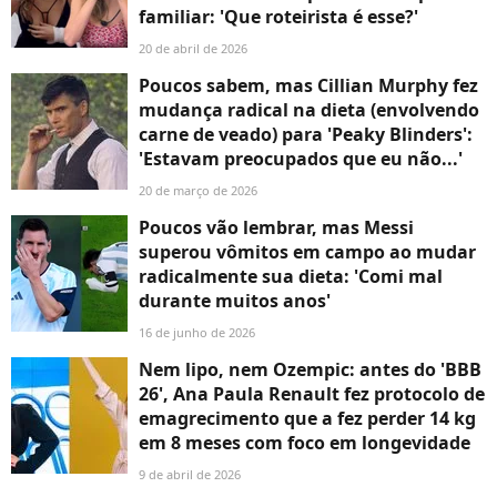
familiar: 'Que roteirista é esse?'
20 de abril de 2026
Poucos sabem, mas Cillian Murphy fez
mudança radical na dieta (envolvendo
carne de veado) para 'Peaky Blinders':
'Estavam preocupados que eu não...'
20 de março de 2026
Poucos vão lembrar, mas Messi
superou vômitos em campo ao mudar
radicalmente sua dieta: 'Comi mal
durante muitos anos'
16 de junho de 2026
Nem lipo, nem Ozempic: antes do 'BBB
26', Ana Paula Renault fez protocolo de
emagrecimento que a fez perder 14 kg
em 8 meses com foco em longevidade
9 de abril de 2026