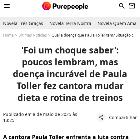
menu
search
newsletter
Novela Três Graças
Novela Terra Nostra
Novela Quem Ama C
Home
Últimas Notícias
Qual a doença que Paula Toller tem? Situação crônica fez famosa mudar dieta e rotina dos treinos: 'Choque'
'Foi um choque saber':
poucos lembram, mas
doença incurável de Paula
Toller fez cantora mudar
dieta e rotina de treinos
Publicado em 8 de maio de 2025 às
Compartilhar
share
13:25
A cantora Paula Toller enfrenta a luta contra