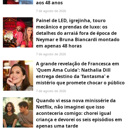
aos 48 anos
7 de agosto de 2026
Painel de LED, igrejinha, touro
mecânico e prendas de luxo: os
detalhes do arraiá fora de época de
Neymar e Bruna Biancardi montado
em apenas 48 horas
7 de agosto de 2026
A grande revelação de Francesca em
'Quem Ama Cuida': Nathalia Dill
entrega destino da 'fantasma' e
mistério que promete chocar o público
7 de agosto de 2026
Quando vi essa nova minissérie da
Netflix, não imaginei que isso
aconteceria comigo: chorei igual
criança e devorei os seis episódios em
apenas uma tarde