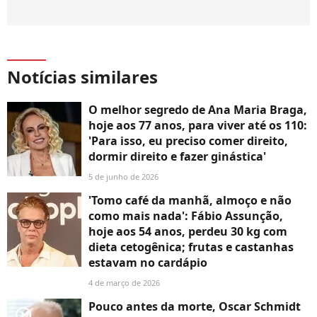
Notícias similares
O melhor segredo de Ana Maria Braga,
hoje aos 77 anos, para viver até os 110:
'Para isso, eu preciso comer direito,
dormir direito e fazer ginástica'
5 de junho de 2026
'Tomo café da manhã, almoço e não
como mais nada': Fábio Assunção,
hoje aos 54 anos, perdeu 30 kg com
dieta cetogênica; frutas e castanhas
estavam no cardápio
4 de março de 2026
Pouco antes da morte, Oscar Schmidt
player2