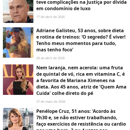
teve complicações na Justiça por dívida
em condomínio de luxo
17 de abril de 2026
Adriane Galisteu, 53 anos, sobre dieta
e rotina de treinos: ‘O segredo? É viver!
Tenho meus momentos para tudo,
mas tenho foco’
28 de abril de 2026
Nem laranja, nem acerola: uma fruta
de quintal de vó, rica em vitamina C, é
a favorita de Mariana Ximenes na
dieta. Aos 45 anos, atriz de 'Quem Ama
Cuida' colhe direto do pé
27 de maio de 2026
Penélope Cruz, 51 anos: 'Acordo às
7h30 e, se não estiver trabalhando,
faço exercícios de resistência ou cardio