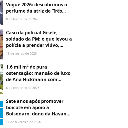
'Parece a Gisele'
Vogue 2026: descobrimos o
perfume da atriz de 'Três
Graças' no evento
8 de fevereiro de 2026
carnavalesco - valor chega a
R$ 766!
Caso da policial Gisele,
soldado da PM: o que levou a
polícia a prender viúvo,
tenente-coronel, em
18 de março de 2026
acusação de feminicídio um
mês após morte suspeita?
1,6 mil m² de pura
ostentação: mansão de luxo
de Ana Hickmann com
elevador panorâmico,
6 de fevereiro de 2026
cozinha de 120 m² e garagem
para 18 carros vai a leilão
Sete anos após promover
com valor milionário; veja
boicote em apoio a
quanto custa!
Bolsonaro, dono da Havan
autoriza patrocínio
11 de fevereiro de 2026
MULTIMILIONÁRIO à TV