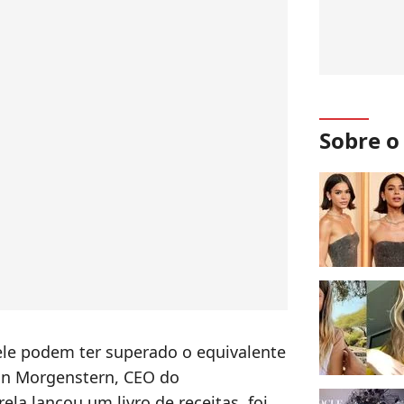
Sobre 
ele podem ter superado o equivalente
an Morgenstern, CEO do
ela lançou um livro de receitas, foi