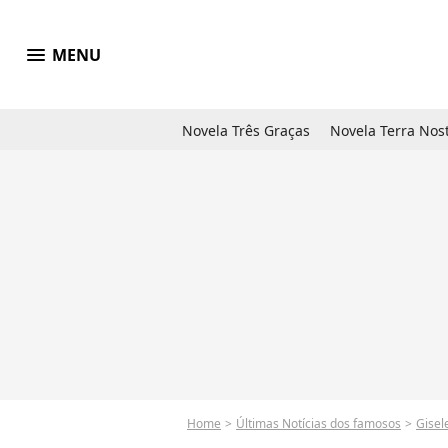
menu
MENU
Novela Três Graças
Novela Terra Nos
Home
Últimas Notícias dos famosos
Gisel