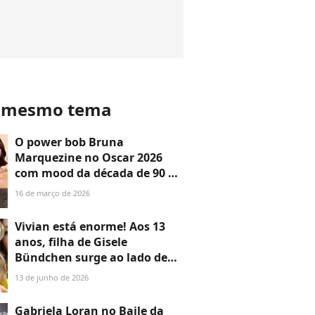
o mesmo tema
O power bob Bruna
Marquezine no Oscar 2026
com mood da década de 90 e
acabamento polido: quanto
16 de março de 2026
custa copiar em casa o cabelo
da atriz? Um raio-x dos
Vivian está enorme! Aos 13
produtos de luxo usados
anos, filha de Gisele
Bündchen surge ao lado de
Tom Brady no jogo do Brasil
13 de junho de 2026
pela Copa do Mundo e
impressiona com beleza:
Gabriela Loran no Baile da