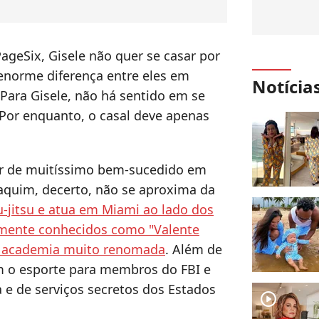
ageSix, Gisele não quer se casar por
enorme diferença entre eles em
Notícia
 Para Gisele, não há sentido em se
. Por enquanto, o casal deve apenas
ar de muitíssimo bem-sucedido em
aquim, decerto, não se aproxima da
iu-jitsu e atua em Miami ao lado dos
lamente conhecidos como "Valente
a academia muito renomada
. Além de
am o esporte para membros do FBI e
 e de serviços secretos dos Estados
player2