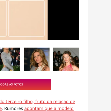
TODAS AS FOTOS
do terceiro filho, fruto da relação de
e
. Rumores
apontam que a modelo