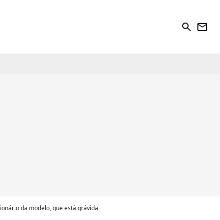
search
newsletter
lionário da modelo, que está grávida