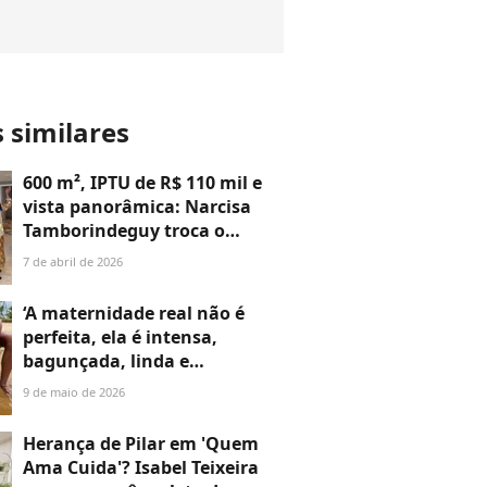
s similares
600 m², IPTU de R$ 110 mil e
vista panorâmica: Narcisa
Tamborindeguy troca o
icônico Chopin por
7 de abril de 2026
apartamento em edifício de
R$ 48 milhões no Cap Ferrat;
‘A maternidade real não é
especialista imobiliária
perfeita, ela é intensa,
analisa a estratégia
bagunçada, linda e
cansativa’: Carol Peixinho
9 de maio de 2026
detalha cotidiano ‘desafiador
e transformador’ do 1º Dia
Herança de Pilar em 'Quem
das Mães com Bento, seu
Ama Cuida'? Isabel Teixeira
filho com Thiaguinho