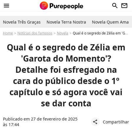
menu
search
newsletter
Novela Três Graças
Novela Terra Nostra
Novela Quem Ama C
Home
Notícias dos famosos
Novela
Qual é o segredo de Zélia em 'Garota do Momento'? Morte do marido e do filho durante a gravidez foi tragédia provocada por cruel vilã; aos detalhes
Qual é o segredo de Zélia em
'Garota do Momento'?
Detalhe foi esfregado na
cara do público desde o 1º
capítulo e só agora você vai
se dar conta
Publicado em 27 de fevereiro de 2025
Compartilhar
share
às 17:44