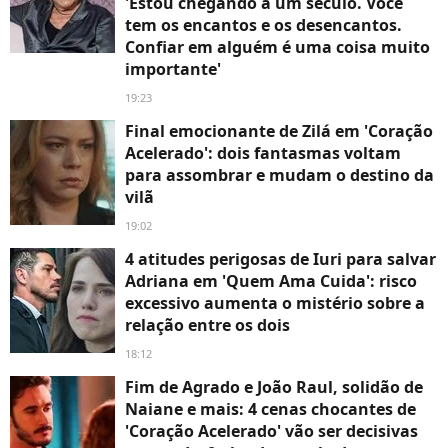
'Estou chegando a um século. Você
tem os encantos e os desencantos.
Confiar em alguém é uma coisa muito
importante'
19:23
Final emocionante de Zilá em 'Coração
Acelerado': dois fantasmas voltam
para assombrar e mudam o destino da
vilã
19:02
4 atitudes perigosas de Iuri para salvar
Adriana em 'Quem Ama Cuida': risco
excessivo aumenta o mistério sobre a
relação entre os dois
18:12
Fim de Agrado e João Raul, solidão de
Naiane e mais: 4 cenas chocantes de
'Coração Acelerado' vão ser decisivas