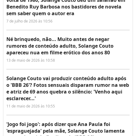
volta de 1980, Solange Couto deu um safanão em
Benedito Ruy Barbosa nos bastidores de novela
sem saber quem o autor era
7 de julho de 2026 às 10:56
Né brinquedo, não... Muito antes de negar
rumores de conteúdo adulto, Solange Couto
apareceu nua em filme erótico dos anos 80
13 de maio de 2026 às 10:58
Solange Couto vai produzir conteúdo adulto após
o 'BBB 26'? Fotos sensuais disparam rumor na web
e atriz de 69 anos quebra o silêncio: 'Venho aqui
esclarecer...'
11 de maio de 2026 às 10:55
'Jogo foi jogo': após dizer que Ana Paula foi
'espraguejada' pela mãe, Solange Couto lamenta