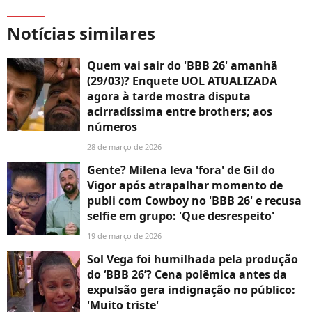
Notícias similares
Quem vai sair do 'BBB 26' amanhã
(29/03)? Enquete UOL ATUALIZADA
agora à tarde mostra disputa
acirradíssima entre brothers; aos
números
28 de março de 2026
Gente? Milena leva 'fora' de Gil do
Vigor após atrapalhar momento de
publi com Cowboy no 'BBB 26' e recusa
selfie em grupo: 'Que desrespeito'
19 de março de 2026
Sol Vega foi humilhada pela produção
do ‘BBB 26’? Cena polêmica antes da
expulsão gera indignação no público:
'Muito triste'