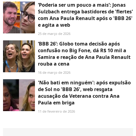
‘Poderia ser um pouco a mais’: Jonas
Sulzbach entrega bastidores de 'flertes'
com Ana Paula Renault após o 'BBB 26'
e agita a web
25 de março de 2026
‘BBB 26’: Globo toma decisão após
confusão no Big Fone, dá R$ 10 mil a
Samira e reação de Ana Paula Renault
rouba a cena
16 de março de 2026
'Não bati em ninguém': após expulsão
de Sol no 'BBB 26', web resgata
acusação da Veterana contra Ana
Paula em briga
11 de fevereiro de 2026