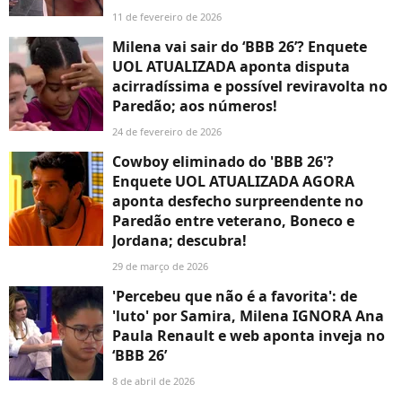
11 de fevereiro de 2026
Milena vai sair do ‘BBB 26’? Enquete
UOL ATUALIZADA aponta disputa
acirradíssima e possível reviravolta no
Paredão; aos números!
24 de fevereiro de 2026
Cowboy eliminado do 'BBB 26'?
Enquete UOL ATUALIZADA AGORA
aponta desfecho surpreendente no
Paredão entre veterano, Boneco e
Jordana; descubra!
29 de março de 2026
'Percebeu que não é a favorita': de
'luto' por Samira, Milena IGNORA Ana
Paula Renault e web aponta inveja no
‘BBB 26’
8 de abril de 2026