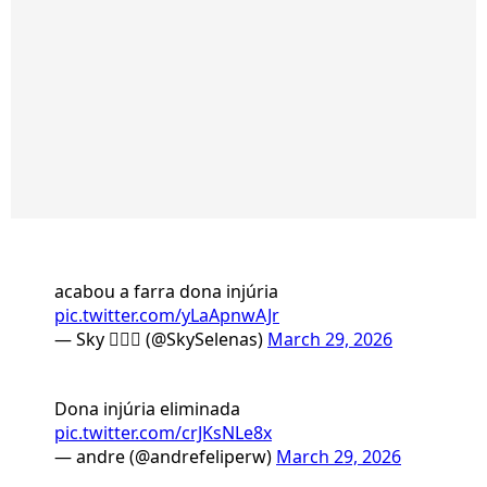
acabou a farra dona injúria
pic.twitter.com/yLaApnwAJr
— Sky 🧙🏻‍♀️ (@SkySelenas)
March 29, 2026
Dona injúria eliminada
pic.twitter.com/crJKsNLe8x
— andre (@andrefeliperw)
March 29, 2026