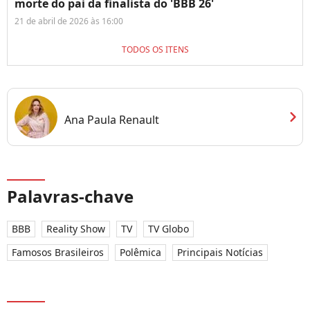
morte do pai da finalista do 'BBB 26'
21 de abril de 2026 às 16:00
TODOS OS ITENS
chevron_right
Ana Paula Renault
Palavras-chave
BBB
Reality Show
TV
TV Globo
Famosos Brasileiros
Polêmica
Principais Notícias