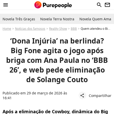
menu
search
newsletter
Novela Três Graças
Novela Terra Nostra
Novela Quem Ama C
Home
Notícias dos famosos
Reality Show
BBB
Quem atendeu o Big Fone no BBB 26 Milena amiga de Ana Paula Renault e web pede Solange Couto no Paredão após eliminação de Cowboy
‘Dona Injúria’ na berlinda?
Big Fone agita o jogo após
briga com Ana Paula no ‘BBB
26’, e web pede eliminação
de Solange Couto
Publicado em 29 de março de 2026 às
Compartilhar
share
16:41
Após a eliminação de Cowboy, dinâmica do Big