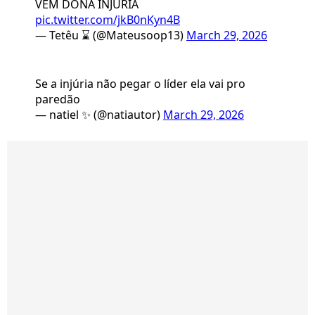
VEM DONA INJÚRIA
pic.twitter.com/jkB0nKyn4B
— Tetêu ⌛ (@Mateusoop13)
March 29, 2026
Se a injúria não pegar o líder ela vai pro
paredão
— natiel ✨ (@natiautor)
March 29, 2026